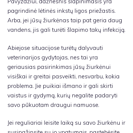
Pavyzdžiui, dažnesnis šlapinimasis yra
pagrindinė lėtinės inkstų ligos priežastis.
Arba, jei jūsų žiurkėnas taip pat geria daug
vandens, jis gali turėti šlapimo takų infekciją.
Abiejose situacijose turėtų dalyvauti
veterinarijos gydytojas, nes tai yra
geriausias pasirinkimas jūsų žiurkėnui
visiškai ir greitai pasveikti, nesvarbu, kokia
problema. Jie puikiai išmano ir gali skirti
vaistus ir gydymą, kurių negalite padaryti
savo pūkuotam draugui namuose.
Jei reguliariai leisite laiką su savo žiurkėnu ir
susipažinsite su jo ypatumais, pastebėsite