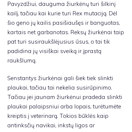
Pavyzdžiui, dauguma žiurkėnų turi šilkinį
kailį, tačiau kai kurie turi Rex mutaciją. Dėl
šio geno jų kailis pasišiaušęs ir banguotas,
kartais net garbanotas. Reksų žiurkėnai taip
pat turi susiraukšlėjusius ūsus, o tai tik
padidina jų visiškai sveiką ir įprastą
raukšlumą.
Senstantys žiurkėnai gali šiek tiek slinkti
plaukai, tačiau tai nekelia susirūpinimo.
Tačiau jei jaunam žiurkėnui pradeda slinkti
plaukai palaipsniui arba lopais, turėtumėte
kreiptis į veterinarą. Tokios būklės kaip
antinksčių navikai, inkstų ligos ar