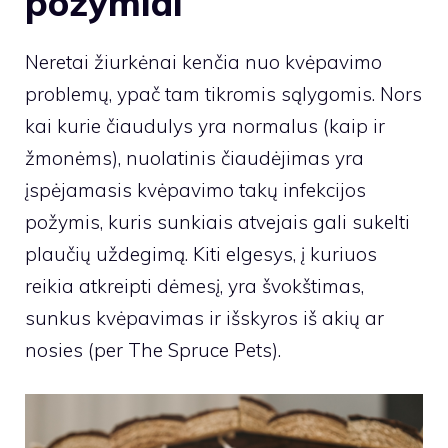
požymiai
Neretai žiurkėnai kenčia nuo kvėpavimo
problemų, ypač tam tikromis sąlygomis. Nors
kai kurie čiaudulys yra normalus (kaip ir
žmonėms), nuolatinis čiaudėjimas yra
įspėjamasis kvėpavimo takų infekcijos
požymis, kuris sunkiais atvejais gali sukelti
plaučių uždegimą. Kiti elgesys, į kuriuos
reikia atkreipti dėmesį, yra švokštimas,
sunkus kvėpavimas ir išskyros iš akių ar
nosies (per The Spruce Pets).