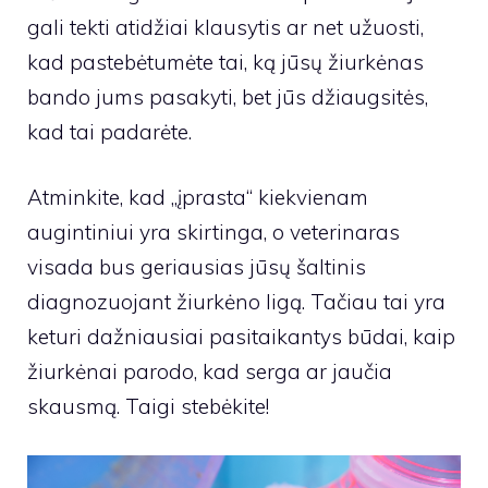
gali tekti atidžiai klausytis ar net užuosti,
kad pastebėtumėte tai, ką jūsų žiurkėnas
bando jums pasakyti, bet jūs džiaugsitės,
kad tai padarėte.
Atminkite, kad „įprasta“ kiekvienam
augintiniui yra skirtinga, o veterinaras
visada bus geriausias jūsų šaltinis
diagnozuojant žiurkėno ligą. Tačiau tai yra
keturi dažniausiai pasitaikantys būdai, kaip
žiurkėnai parodo, kad serga ar jaučia
skausmą. Taigi stebėkite!