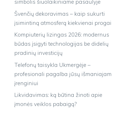
simbolis šiuolaikiniame pasaulyje
Švenčių dekoravimas – kaip sukurti
įsimintiną atmosferą kiekvienai progai
Kompiuterių lizingas 2026: modernus
būdas įsigyti technologijas be didelių
pradinių investicijų
Telefonų taisykla Ukmergėje –
profesionali pagalba jūsų išmaniajam
įrenginiui
Likvidavimas: ką būtina žinoti apie
įmonės veiklos pabaigą?