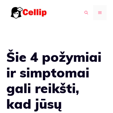
Pereiti
prie
MENIU
turinio
Šie 4 požymiai
ir simptomai
gali reikšti,
kad jūsų