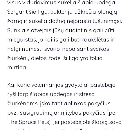
visus viduriavimus sukelia šlapia uodega.
Sergant šia liga, bakterija
užkrečia plonąją
žarną ir sukelia dažną neįprastą tuštinimąsi.
Sunkiais atvejais jūsų augintinis gali būti
mieguistas, jo kailis gali būti raukšlėtas ir
netgi numesti svorio, nepaisant sveikos
žiurkėnų dietos, todėl ši liga yra tokia
mirtina.
Kai kurie veterinarijos gydytojai pastebėjo
ryšį tarp šlapios uodegos ir streso
žiurkėnams, įskaitant aplinkos pokyčius,
pvz., susigrūdimą ar mitybos pokyčius (per
The Spruce Pets). Jei pastebėjote šlapią savo