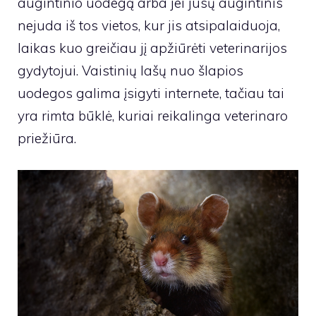
augintinio uodegą arba jei jūsų augintinis
nejuda iš tos vietos, kur jis atsipalaiduoja,
laikas kuo greičiau jį apžiūrėti veterinarijos
gydytojui. Vaistinių lašų nuo šlapios
uodegos galima įsigyti internete, tačiau tai
yra rimta būklė, kuriai reikalinga veterinaro
priežiūra.