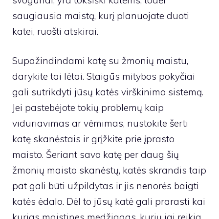
saugiausia maistą, kurį planuojate duoti
katei, ruošti atskirai.
Supažindindami katę su žmonių maistu,
darykite tai lėtai. Staigūs mitybos pokyčiai
gali sutrikdyti jūsų katės virškinimo sistemą.
Jei pastebėjote tokių problemų kaip
viduriavimas ar vėmimas, nustokite šerti
katę skanėstais ir grįžkite prie įprasto
maisto. Šeriant savo katę per daug šių
žmonių maisto skanėstų, katės skrandis taip
pat gali būti užpildytas ir jis nenorės baigti
katės ėdalo. Dėl to jūsų katė gali prarasti kai
kurias maistines medžiagas, kurių jai reikia,