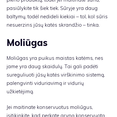
pasiūlykite tik šiek tiek. Sūryje yra daug
baltymų, todėl nedideli kiekiai – tol, kol sūris
nesuerzins jūsų katės skrandžio – tinka.
Moliūgas
Moliūgas yra puikus maistas katėms, nes
jame yra daug skaidulų. Tai gali padėti
sureguliuoti jūsų katės virškinimo sistemą,
palengvinti viduriavimą ir vidurių
užkietėjimą.
Jei maitinate konservuotus moliūgus,
įsitikinkite, kad perkate gryną konservuotą