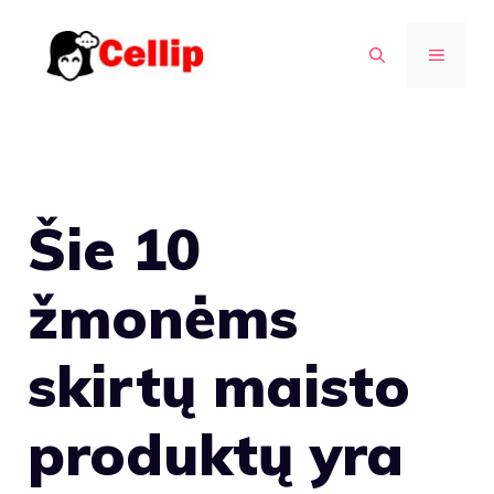
Pereiti
prie
MENIU
turinio
Šie 10
žmonėms
skirtų maisto
produktų yra