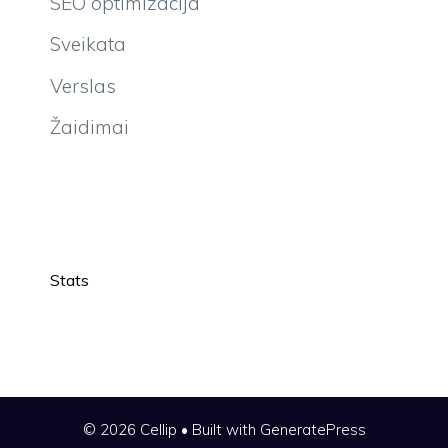
SEO optimizacija
Sveikata
Verslas
Žaidimai
Stats
© 2026 Cellip
• Built with
GeneratePress