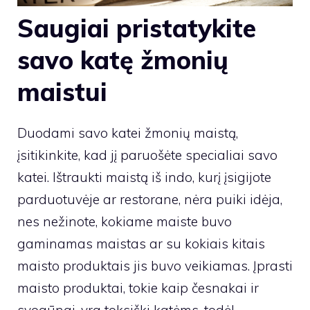
Saugiai pristatykite
savo katę žmonių
maistui
Duodami savo katei žmonių maistą,
įsitikinkite, kad jį paruošėte specialiai savo
katei. Ištraukti maistą iš indo, kurį įsigijote
parduotuvėje ar restorane, nėra puiki idėja,
nes nežinote, kokiame maiste buvo
gaminamas maistas ar su kokiais kitais
maisto produktais jis buvo veikiamas. Įprasti
maisto produktai, tokie kaip česnakai ir
svogūnai, yra toksiški katėms, todėl