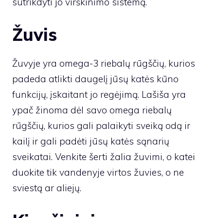
sutrikdyti jo virškinimo sistemą.
Žuvis
Žuvyje yra omega-3 riebalų rūgščių, kurios
padeda atlikti daugelį jūsų katės kūno
funkcijų, įskaitant jo regėjimą. Lašiša yra
ypač žinoma dėl savo omega riebalų
rūgščių, kurios gali palaikyti sveiką odą ir
kailį ir gali padėti jūsų katės sąnarių
sveikatai. Venkite šerti žalia žuvimi, o katei
duokite tik vandenyje virtos žuvies, o ne
sviestą ar aliejų.