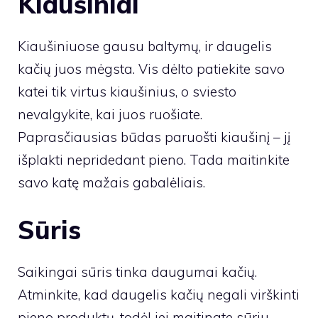
Kiaušiniai
Kiaušiniuose gausu baltymų, ir daugelis
kačių juos mėgsta. Vis dėlto patiekite savo
katei tik virtus kiaušinius, o sviesto
nevalgykite, kai juos ruošiate.
Paprasčiausias būdas paruošti kiaušinį – jį
išplakti nepridedant pieno. Tada maitinkite
savo katę mažais gabalėliais.
Sūris
Saikingai sūris tinka daugumai kačių.
Atminkite, kad daugelis kačių negali virškinti
pieno produktų, todėl jei maitinate sūriu,