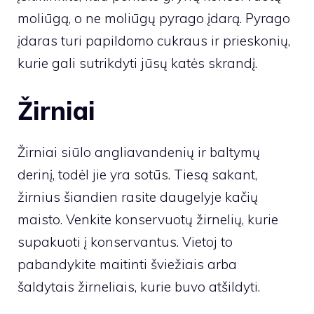
moliūgą, o ne moliūgų pyrago įdarą. Pyrago
įdaras turi papildomo cukraus ir prieskonių,
kurie gali sutrikdyti jūsų katės skrandį.
Žirniai
Žirniai siūlo angliavandenių ir baltymų
derinį, todėl jie yra sotūs. Tiesą sakant,
žirnius šiandien rasite daugelyje kačių
maisto. Venkite konservuotų žirnelių, kurie
supakuoti į konservantus. Vietoj to
pabandykite maitinti šviežiais arba
šaldytais žirneliais, kurie buvo atšildyti.