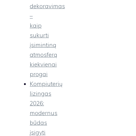
dekoravimas
–
kaip
sukurti
įsimintiną
atmosferą
kiekvienai
progai
Kompiuterių
lizingas
2026:
modernus
būdas
įsigyti