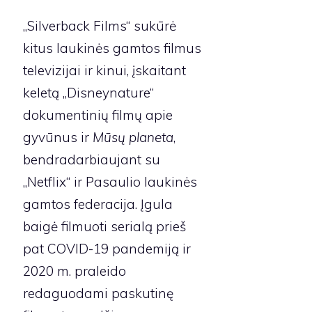
„Silverback Films“ sukūrė
kitus laukinės gamtos filmus
televizijai ir kinui, įskaitant
keletą „Disneynature“
dokumentinių filmų apie
gyvūnus ir
Mūsų planeta
,
bendradarbiaujant su
„Netflix“ ir Pasaulio laukinės
gamtos federacija. Įgula
baigė filmuoti serialą prieš
pat COVID-19 pandemiją ir
2020 m. praleido
redaguodami paskutinę