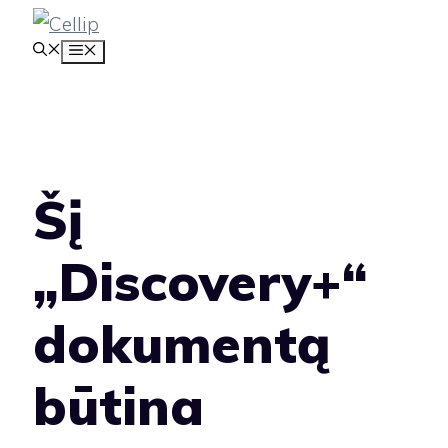
Pereiti
MENIU
prie
turinio
Šį
„Discovery+“
dokumentą
būtina