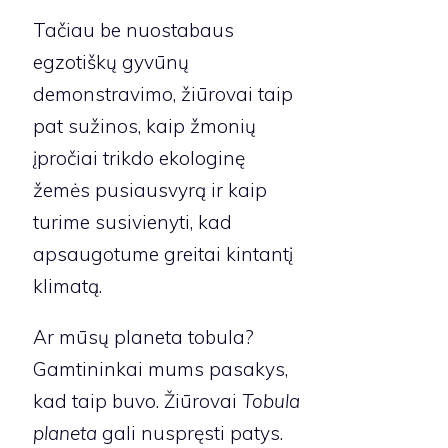
Tačiau be nuostabaus
egzotiškų gyvūnų
demonstravimo, žiūrovai taip
pat sužinos, kaip žmonių
įpročiai trikdo ekologinę
žemės pusiausvyrą ir kaip
turime susivienyti, kad
apsaugotume greitai kintantį
klimatą.
Ar mūsų planeta tobula?
Gamtininkai mums pasakys,
kad taip buvo. Žiūrovai
Tobula
planeta
gali nuspręsti patys.