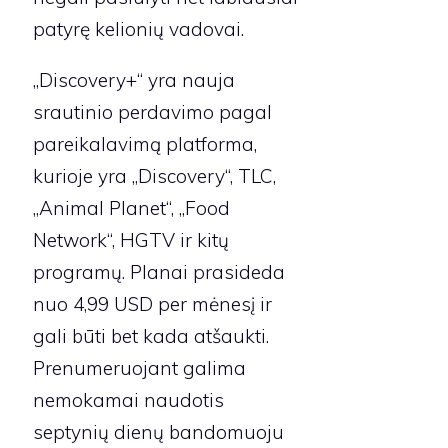
patyrę kelionių vadovai.
„Discovery+“ yra nauja
srautinio perdavimo pagal
pareikalavimą platforma,
kurioje yra „Discovery“, TLC,
„Animal Planet“, „Food
Network“, HGTV ir kitų
programų. Planai prasideda
nuo 4,99 USD per mėnesį ir
gali būti bet kada atšaukti.
Prenumeruojant galima
nemokamai naudotis
septynių dienų bandomuoju