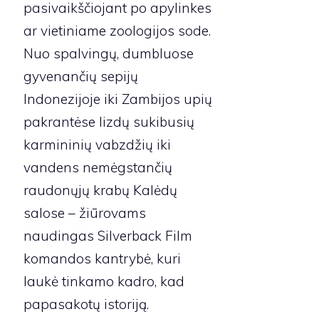
pasivaikščiojant po apylinkes
ar vietiniame zoologijos sode.
Nuo spalvingų, dumbluose
gyvenančių sepijų
Indonezijoje iki Zambijos upių
pakrantėse lizdų sukibusių
karmininių vabzdžių iki
vandens nemėgstančių
raudonųjų krabų Kalėdų
salose – žiūrovams
naudingas Silverback Film
komandos kantrybė, kuri
laukė tinkamo kadro, kad
papasakotų istoriją.