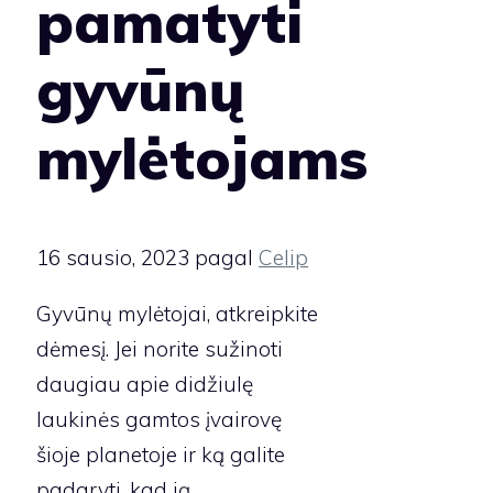
pamatyti
gyvūnų
mylėtojams
16 sausio, 2023
pagal
Celip
Gyvūnų mylėtojai, atkreipkite
dėmesį. Jei norite sužinoti
daugiau apie didžiulę
laukinės gamtos įvairovę
šioje planetoje ir ką galite
padaryti, kad ją