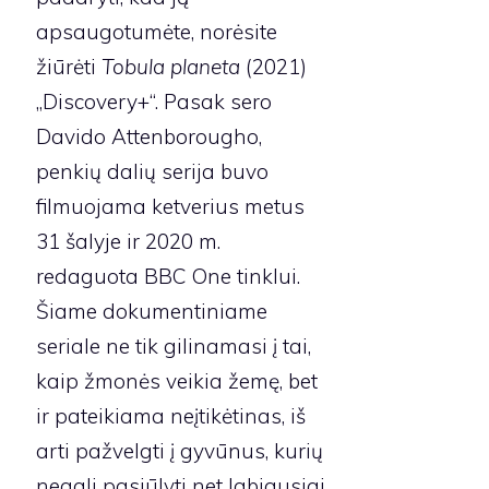
apsaugotumėte, norėsite
žiūrėti
Tobula planeta
(2021)
„Discovery+“. Pasak sero
Davido Attenborougho,
penkių dalių serija buvo
filmuojama ketverius metus
31 šalyje ir 2020 m.
redaguota BBC One tinklui.
Šiame dokumentiniame
seriale ne tik gilinamasi į tai,
kaip žmonės veikia žemę, bet
ir pateikiama neįtikėtinas, iš
arti pažvelgti į gyvūnus, kurių
negali pasiūlyti net labiausiai