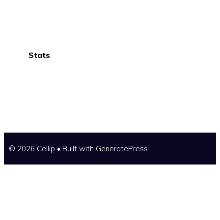
Stats
© 2026 Cellip
• Built with
GeneratePress