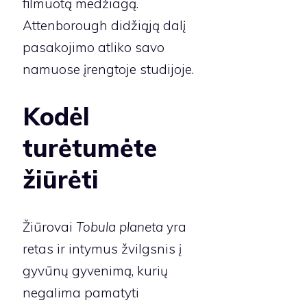
filmuotą medžiagą.
Attenborough didžiąją dalį
pasakojimo atliko savo
namuose įrengtoje studijoje.
Kodėl
turėtumėte
žiūrėti
Žiūrovai
Tobula planeta
yra
retas ir intymus žvilgsnis į
gyvūnų gyvenimą, kurių
negalima pamatyti