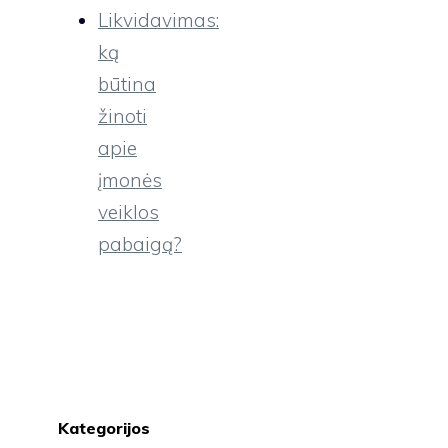
Likvidavimas:
ką
būtina
žinoti
apie
įmonės
veiklos
pabaigą?
Kategorijos