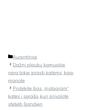
Kategorijos
Augintiniai
Dažni plaukų kamuoliai
nėra tokie įprasti katėms, kaip
manote
Pridėkite šias „Instagram“
kates į sąrašą, kurį privalote
stebėti šiandien