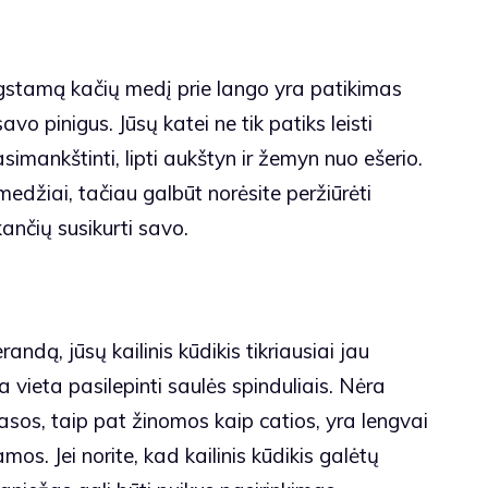
stamą kačių medį prie lango yra patikimas
o pinigus. Jūsų katei ne tik patiks leisti
imankštinti, lipti aukštyn ir žemyn nuo ešerio.
medžiai, tačiau galbūt norėsite peržiūrėti
ančių susikurti savo.
andą, jūsų kailinis kūdikis tikriausiai jau
vieta pasilepinti saulės spinduliais. Nėra
asos, taip pat žinomos kaip catios, yra lengvai
os. Jei norite, kad kailinis kūdikis galėtų