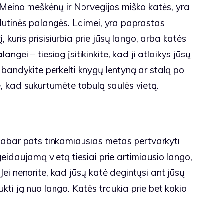
, Meino meškėnų ir Norvegijos miško katės, yra
vidutinės palangės. Laimei, yra paprastas
, kuris prisisiurbia prie jūsų lango, arba katės
angei – tiesiog įsitikinkite, kad ji atlaikys jūsų
Pabandykite perkelti knygų lentyną ar stalą po
, kad sukurtumėte tobulą saulės vietą.
abar pats tinkamiausias metas pertvarkyti
geidaujamą vietą tiesiai prie artimiausio lango,
Jei nenorite, kad jūsų katė degintųsi ant jūsų
aukti ją nuo lango. Katės traukia prie bet kokio