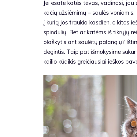
Jei esate katės tėvas, vadinasi, ja
kačių užsiėmimų – saulės voniomis. 
į kurią jos traukia kasdien, o kitos 
spindulių. Bet ar katėms iš tikrųjų 
blaškytis ant saulėtų palangių? Išti
degintis. Taip pat išmokysime sukurt
kailio kūdikis greičiausiai ieškos pav