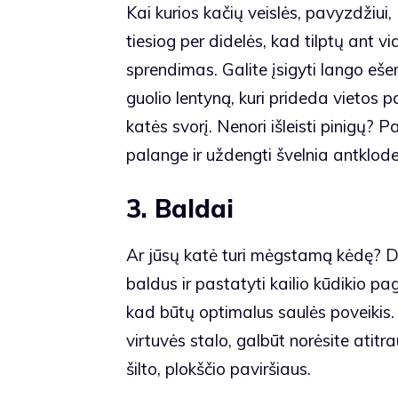
Kai kurios kačių veislės, pavyzdžiui
tiesiog per didelės, kad tilptų ant 
sprendimas. Galite įsigyti lango ešerį
guolio lentyną, kuri prideda vietos pal
katės svorį. Nenori išleisti pinigų? 
palange ir uždengti švelnia antklode
3. Baldai
Ar jūsų katė turi mėgstamą kėdę? D
baldus ir pastatyti kailio kūdikio pa
kad būtų optimalus saulės poveikis. 
virtuvės stalo, galbūt norėsite atitr
šilto, plokščio paviršiaus.