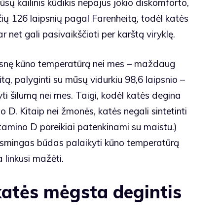
ūsų kailinis kūdikis nepajus jokio diskomforto,
nčių 126 laipsnių pagal Farenheitą, todėl katės
r net gali pasivaikščioti per karštą viryklę.
štesnę kūno temperatūrą nei mes – maždaug
ą, palyginti su mūsų vidurkiu 98,6 laipsnio –
kyti šilumą nei mes. Taigi, kodėl katės degina
 D. Kitaip nei žmonės, katės negali sintetinti
vitamino D poreikiai patenkinami su maistu.)
iksmingas būdas palaikyti kūno temperatūrą
 linkusi mažėti.
 katės mėgsta degintis