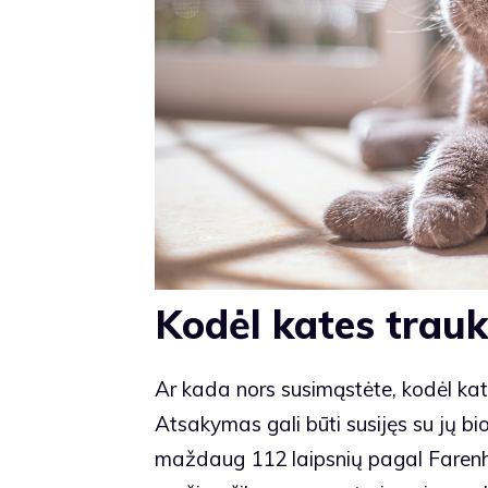
Kodėl kates trauk
Ar kada nors susimąstėte, kodėl ka
Atsakymas gali būti susijęs su jų b
maždaug 112 laipsnių pagal Farenhei