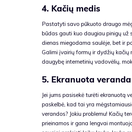
4. Kačių medis
Pastatyti savo pūkuoto draugo mėg
būdas gauti kuo daugiau pinigų už sav
dienas miegodama saulėje, bet ir pas
Galimi įvairių formų ir dydžių kačių 
daugybę internetinių vadovėlių, mok
5. Ekranuota veranda
Jei jums pasisekė turėti ekranuotą ver
paskelbė, kad tai yra mėgstamiausia 
verandos? Jokiu problemu! Kačių ter
prieinamos ir gana lengvai montuojam