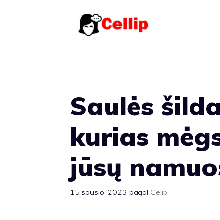
Pereiti
prie
turinio
Saulės šilda
kurias mėgs
jūsų namuo
15 sausio, 2023
pagal
Celip