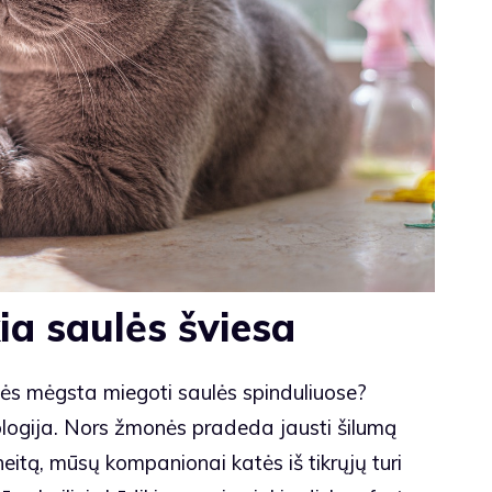
ia saulės šviesa
tės mėgsta miegoti saulės spinduliuose?
iologija. Nors žmonės pradeda jausti šilumą
tą, mūsų kompanionai katės iš tikrųjų turi