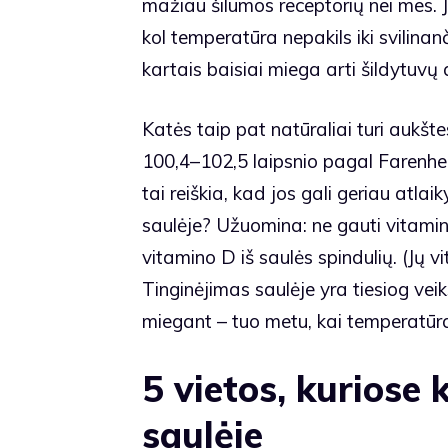
mažiau šilumos receptorių nei mes. J
kol temperatūra nepakils iki svilina
kartais baisiai miega arti šildytuvų a
Katės taip pat natūraliai turi auk
100,4–102,5 laipsnio pagal Farenheit
tai reiškia, kad jos gali geriau atlai
saulėje? Užuomina: ne gauti vitamino
vitamino D iš saulės spindulių. (Jų 
Tinginėjimas saulėje yra tiesiog ve
miegant – tuo metu, kai temperatūra
5 vietos, kuriose
saulėje