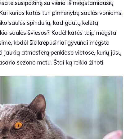
u esate susipažinę su viena iš mėgstamiausių
Kai kurios katės turi pirmenybę saulės vonioms,
ieško saulės spindulių, kad gautų keletą
reikia saulės šviesos? Kodėl katės taip mėgsta
rsime, kodėl šie krepusiniai gyvūnai mėgsta
i jaukią atmosferą penkiose vietose, kurių jūsų
asario sezono metu. Štai ką reikia žinoti.