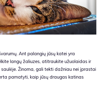
varumų. Ant palangių jūsų katei yra
kite langų žaliuzes, atitraukite užuolaidas ir
ti saulėje. Žinoma, gali tekti dažniau nei įprastai
verta pamatyti, kaip jūsų draugas katinas