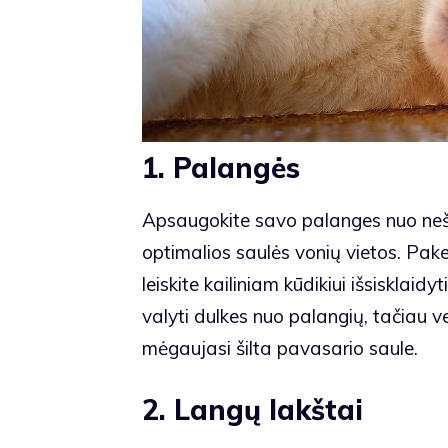
1. Palangės
Apsaugokite savo palanges nuo neš
optimalios saulės vonių vietos. Pakel
leiskite kailiniam kūdikiui išsisklaidy
valyti dulkes nuo palangių, tačiau 
mėgaujasi šilta pavasario saule.
2. Langų lakštai