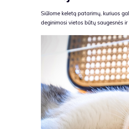
Siūlome keletą patarimų, kuriuos g
deginimosi vietos būtų saugesnės ir