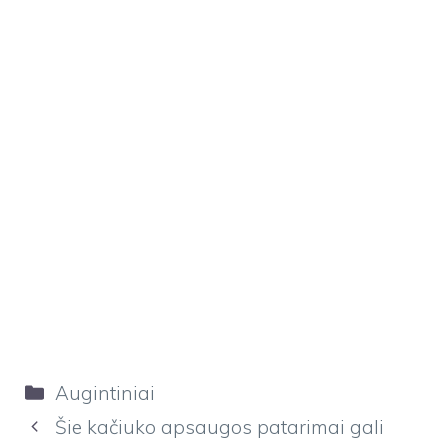
Kategorijos
Augintiniai
Šie kačiuko apsaugos patarimai gali