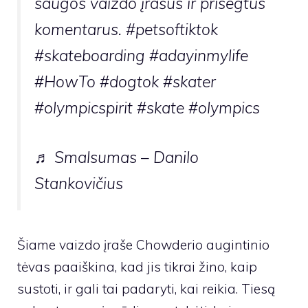
saugos vaizdo įrašus ir prisegtus
komentarus. #petsoftiktok
#skateboarding #adayinmylife
#HowTo #dogtok #skater
#olympicspirit #skate #olympics
♬ Smalsumas – Danilo
Stankovičius
Šiame vaizdo įraše Chowderio augintinio
tėvas paaiškina, kad jis tikrai žino, kaip
sustoti, ir gali tai padaryti, kai reikia. Tiesą