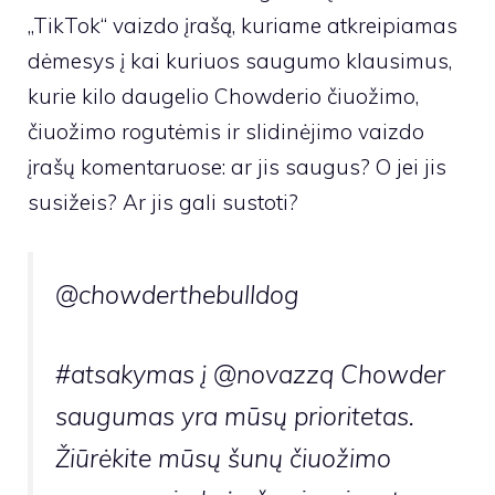
„TikTok“ vaizdo įrašą, kuriame atkreipiamas
dėmesys į kai kuriuos saugumo klausimus,
kurie kilo daugelio Chowderio čiuožimo,
čiuožimo rogutėmis ir slidinėjimo vaizdo
įrašų komentaruose: ar jis saugus? O jei jis
susižeis? Ar jis gali sustoti?
@chowderthebulldog
#atsakymas į @novazzq Chowder
saugumas yra mūsų prioritetas.
Žiūrėkite mūsų šunų čiuožimo