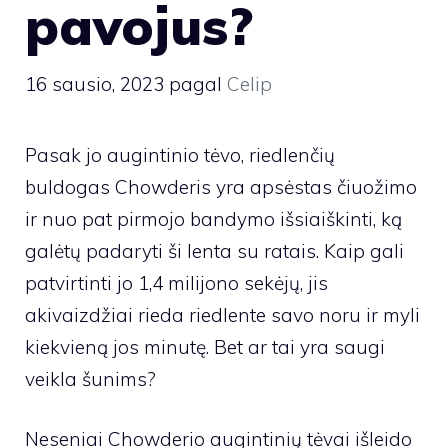
pavojus?
16 sausio, 2023
pagal
Celip
Pasak jo augintinio tėvo, riedlenčių
buldogas Chowderis yra apsėstas čiuožimo
ir nuo pat pirmojo bandymo išsiaiškinti, ką
galėtų padaryti ši lenta su ratais. Kaip gali
patvirtinti jo 1,4 milijono sekėjų, jis
akivaizdžiai rieda riedlente savo noru ir myli
kiekvieną jos minutę. Bet ar tai yra saugi
veikla šunims?
Neseniai Chowderio augintinių tėvai išleido