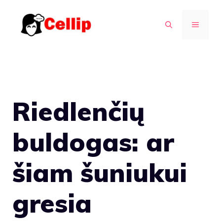
Pereiti
prie
MENIU
turinio
Riedlenčių
buldogas: ar
šiam šuniukui
gresia