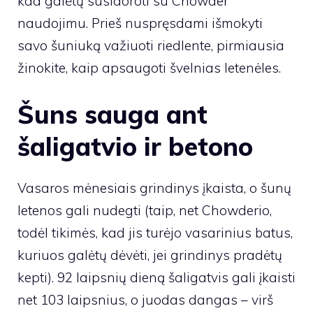
kad galėtų susidoroti su Chowder
naudojimu. Prieš nuspręsdami išmokyti
savo šuniuką važiuoti riedlente, pirmiausia
žinokite, kaip apsaugoti švelnias letenėles.
Šuns sauga ant
šaligatvio ir betono
Vasaros mėnesiais grindinys įkaista, o šunų
letenos gali nudegti (taip, net Chowderio,
todėl tikimės, kad jis turėjo vasarinius batus,
kuriuos galėtų dėvėti, jei grindinys pradėtų
kepti). 92 laipsnių dieną šaligatvis gali įkaisti
net 103 laipsnius, o juodas dangas – virš