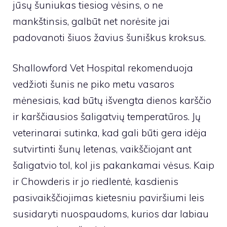
jūsų šuniukas tiesiog vėsins, o ne
mankštinsis, galbūt net norėsite jai
padovanoti šiuos žavius ​​šuniškus kroksus.
Shallowford Vet Hospital rekomenduoja
vedžioti šunis ne piko metu vasaros
mėnesiais, kad būtų išvengta dienos karščio
ir karščiausios šaligatvių temperatūros. Jų
veterinarai sutinka, kad gali būti gera idėja
sutvirtinti šunų letenas, vaikščiojant ant
šaligatvio tol, kol jis pakankamai vėsus. Kaip
ir Chowderis ir jo riedlentė, kasdienis
pasivaikščiojimas kietesniu paviršiumi leis
susidaryti nuospaudoms, kurios dar labiau