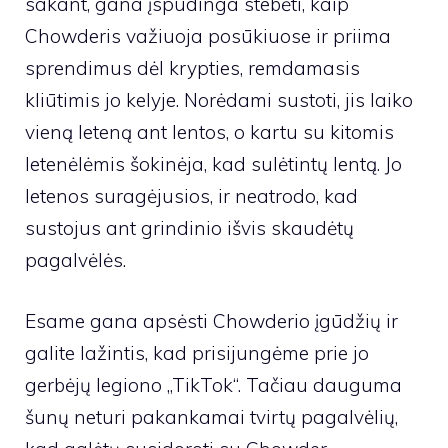
sakant, gana įspūdinga stebėti, kaip
Chowderis važiuoja posūkiuose ir priima
sprendimus dėl krypties, remdamasis
kliūtimis jo kelyje. Norėdami sustoti, jis laiko
vieną leteną ant lentos, o kartu su kitomis
letenėlėmis šokinėja, kad sulėtintų lentą. Jo
letenos suragėjusios, ir neatrodo, kad
sustojus ant grindinio išvis skaudėtų
pagalvėlės.
Esame gana apsėsti Chowderio įgūdžių ir
galite lažintis, kad prisijungėme prie jo
gerbėjų legiono „TikTok“. Tačiau dauguma
šunų neturi pakankamai tvirtų pagalvėlių,