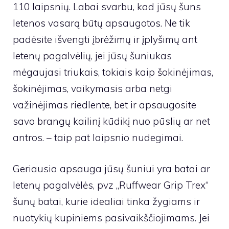
110 laipsnių. Labai svarbu, kad jūsų šuns
letenos vasarą būtų apsaugotos. Ne tik
padėsite išvengti įbrėžimų ir įplyšimų ant
letenų pagalvėlių, jei jūsų šuniukas
mėgaujasi triukais, tokiais kaip šokinėjimas,
šokinėjimas, vaikymasis arba netgi
važinėjimas riedlente, bet ir apsaugosite
savo brangų kailinį kūdikį nuo pūslių ar net
antros. – taip pat laipsnio nudegimai.
Geriausia apsauga jūsų šuniui yra batai ar
letenų pagalvėlės, pvz
„Ruffwear Grip Trex“
šunų batai,
kurie idealiai tinka žygiams ir
nuotykių kupiniems pasivaikščiojimams. Jei