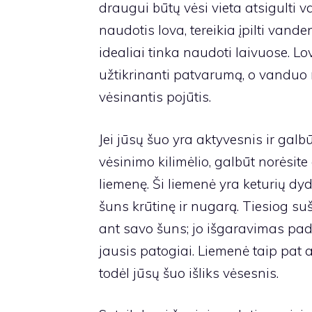
draugui būtų vėsi vieta atsigulti v
naudotis lova, tereikia įpilti vanden
idealiai tinka naudoti laivuose. Lo
užtikrinanti patvarumą, o vanduo 
vėsinantis pojūtis.
Jei jūsų šuo yra aktyvesnis ir galb
vėsinimo kilimėlio, galbūt norėsit
liemenę. Ši liemenė yra keturių dyd
šuns krūtinę ir nugarą. Tiesiog sušl
ant savo šuns; jo išgaravimas pad
jausis patogiai. Liemenė taip pat a
todėl jūsų šuo išliks vėsesnis.