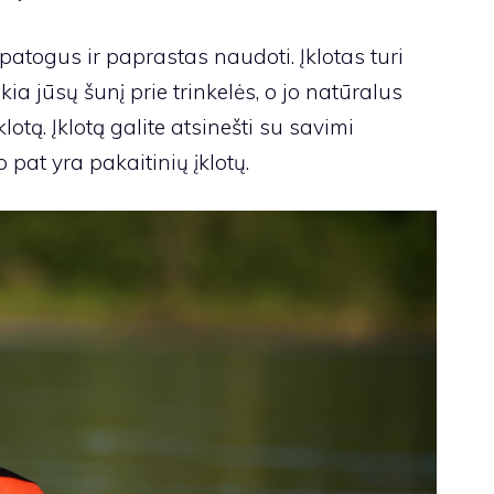
atogus ir paprastas naudoti. Įklotas turi
ia jūsų šunį prie trinkelės, o jo natūralus
lotą. Įklotą galite atsinešti su savimi
 pat yra pakaitinių įklotų.