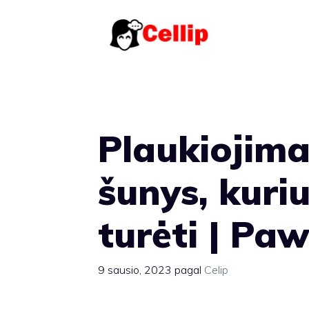
Pereiti
prie
turinio
Plaukiojimas
šunys, kuri
turėti | Pa
9 sausio, 2023
pagal
Celip