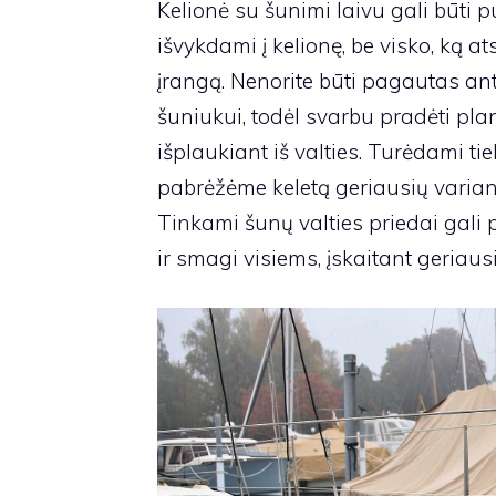
Kelionė su šunimi laivu gali būti p
išvykdami į kelionę, be visko, ką at
įrangą. Nenorite būti pagautas an
šuniukui, todėl svarbu pradėti plan
išplaukiant iš valties. Turėdami tie
pabrėžėme keletą geriausių variant
Tinkami šunų valties priedai gali p
ir smagi visiems, įskaitant geriaus