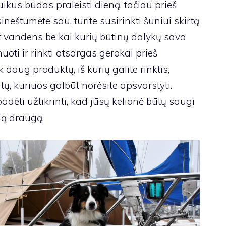
uikus būdas praleisti dieną, tačiau prieš
sineštumėte sau, turite susirinkti šuniui skirtą
t vandens be kai kurių būtinų dalykų savo
uoti ir rinkti atsargas gerokai prieš
k daug produktų, iš kurių galite rinktis,
ų, kuriuos galbūt norėsite apsvarstyti.
adėti užtikrinti, kad jūsų kelionė būtų saugi
ią draugą.