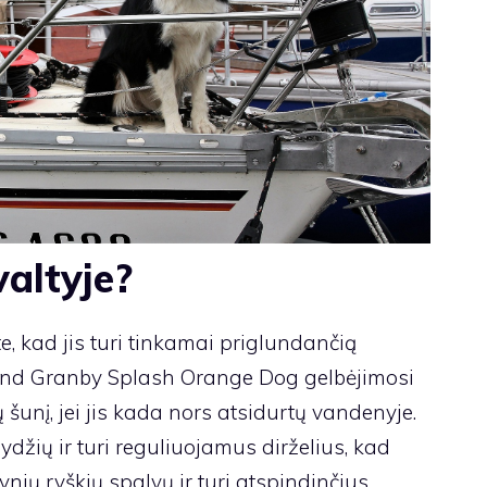
valtyje?
ite, kad jis turi tinkamai priglundančią
und Granby Splash Orange Dog gelbėjimosi
šunį, jei jis kada nors atsidurtų vandenyje.
dydžių ir turi reguliuojamus dirželius, kad
ynių ryškių spalvų ir turi atspindinčius