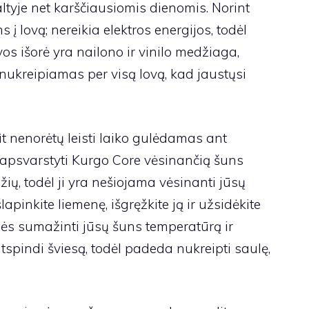
altyje net karščiausiomis dienomis. Norint
s į lovą; nereikia elektros energijos, todėl
vos išorė yra nailono ir vinilo medžiaga,
nukreipiamas per visą lovą, kad jaustųsi
ūt nenorėtų leisti laiko gulėdamas ant
e apsvarstyti Kurgo Core vėsinančią šuns
žių, todėl ji yra nešiojama vėsinanti jūsų
apinkite liemenę, išgręžkite ją ir užsidėkite
ės sumažinti jūsų šuns temperatūrą ir
tspindi šviesą, todėl padeda nukreipti saulę,