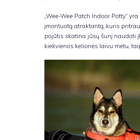
„Wee-Wee Patch Indoor Potty“ yra p
įmontuotą atraktantą, kuris pritrauk
pojūtis skatina jūsų šunį naudoti įk
kiekvienos kelionės laivu metu, taip