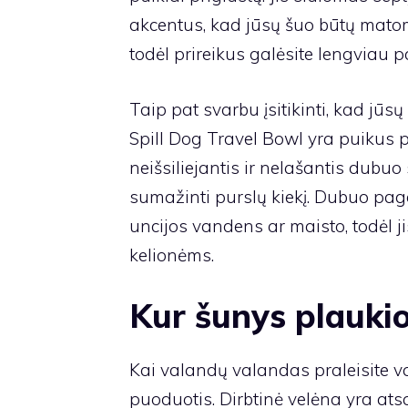
akcentus, kad jūsų šuo būtų matoma
todėl prireikus galėsite lengviau pak
Taip pat svarbu įsitikinti, kad jū
Spill Dog Travel Bowl yra puikus 
neišsiliejantis ir nelašantis dubu
sumažinti purslų kiekį. Dubuo paga
uncijos vandens ar maisto, todėl j
kelionėms.
Kur šunys plaukio
Kai valandų valandas praleisite valt
puoduotis. Dirbtinė velėna yra at