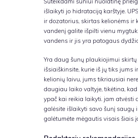
Suteikdami šuniui nuolatinę prieig
išlaikyti jo hidrataciją karštyje.
ir dozatorius, skirtas kelionėms ir
vandenį galite išpilti vienu mygtu
vandens ir jis yra patogaus dydžio, 
Yra daug šunų plaukiojimui skirtų p
išsiaiškinsite, kurie iš jų tiks jum
kelionių laivu, jums tikriausiai ner
daugiau laiko valtyje, tikėtina, ka
ypač kai reikia laikyti. jam atvėsti
galėsite išlaikyti savo šunį saugų 
galėtumėte mėgautis visais šiais į