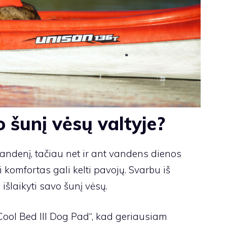
o šunį vėsų valtyje?
vandenį, tačiau net ir ant vandens dienos
ei komfortas gali kelti pavojų. Svarbu iš
 išlaikyti savo šunį vėsų.
Cool Bed III Dog Pad“, kad geriausiam