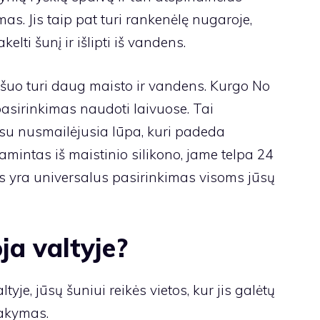
s. Jis taip pat turi rankenėlę nugaroje,
elti šunį ir išlipti iš vandens.
sų šuo turi daug maisto ir vandens. Kurgo No
pasirinkimas naudoti laivuose. Tai
o su nusmailėjusia lūpa, kuri padeda
mintas iš maistinio silikono, jame telpa 24
is yra universalus pasirinkimas visoms jūsų
ja valtyje?
yje, jūsų šuniui reikės vietos, kur jis galėtų
sakymas.