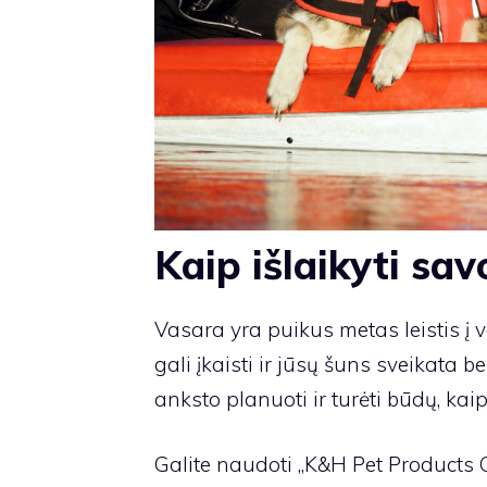
Kaip išlaikyti sav
Vasara yra puikus metas leistis į 
gali įkaisti ir jūsų šuns sveikata b
anksto planuoti ir turėti būdų, kaip
Galite naudoti „K&H Pet Products 