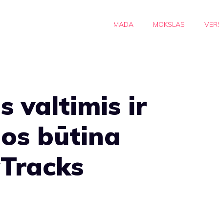
MADA
MOKSLAS
VER
 valtimis ir
uos būtina
wTracks