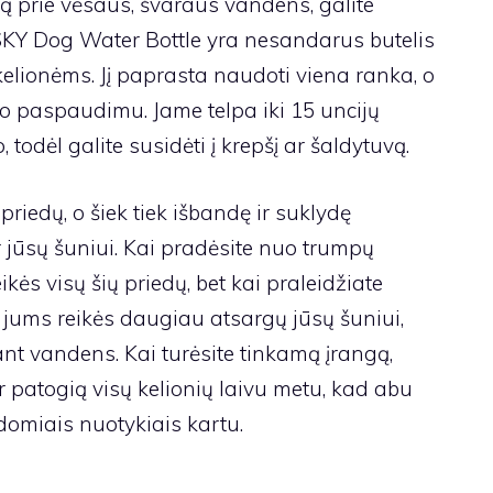
ą prie vėsaus, švaraus vandens, galite
 UPSKY Dog Water Bottle yra nesandarus butelis
 kelionėms. Jį paprasta naudoti viena ranka, o
ko paspaudimu. Jame telpa iki 15 uncijų
todėl galite susidėti į krepšį ar šaldytuvą.
riedų, o šiek tiek išbandę ir suklydę
s ir jūsų šuniui. Kai pradėsite nuo trumpų
eikės visų šių priedų, bet kai praleidžiate
d jums reikės daugiau atsargų jūsų šuniui,
 ant vandens. Kai turėsite tinkamą įrangą,
ir patogią visų kelionių laivu metu, kad abu
domiais nuotykiais kartu.