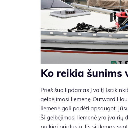
Ko reikia šunims 
Prieš šuo lipdamas į valtį, įsitikink
gelbėjimosi liemenę. Outward Ho
liemenė gali padėti apsaugoti jūsų 
Ši gelbėjimosi liemenė yra įvairių 
puikiai priglustų. Jis siūlomas sept