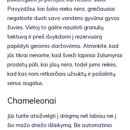
Pavyzdžiui, kai šalia nieko nėra, greičiausiai
negalėsite duoti savo vandens gyvūnui gyvos
žuvies. Vietoj to galite naudoti granulių
tiektuvą ir prieš išvykdami į rezervuarą
papildyti geromis daržovėmis. Atminkite, kad
jūs tikrai nenorite, kad švieži lapiniai žalumynai
pradėtų pūti, kai jūsų nėra, todėl jums reikės,
kad kas nors retkarčiais užsuktų ir pašalintų
senus augalus.
Chameleonai
Jūs turite atsižvelgti į drėgmę net labiau nei į
šio mažo driežo išlaikymą. Be automatinio