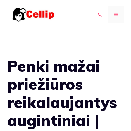
Pereiti
prie
MENIU
turinio
Penki mažai
priežiūros
reikalaujantys
augintiniai |