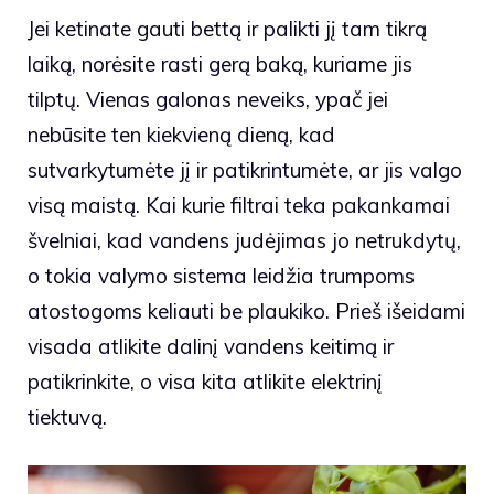
Jei ketinate gauti bettą ir palikti jį tam tikrą
laiką, norėsite rasti gerą baką, kuriame jis
tilptų. Vienas galonas neveiks, ypač jei
nebūsite ten kiekvieną dieną, kad
sutvarkytumėte jį ir patikrintumėte, ar jis valgo
visą maistą. Kai kurie filtrai teka pakankamai
švelniai, kad vandens judėjimas jo netrukdytų,
o tokia valymo sistema leidžia trumpoms
atostogoms keliauti be plaukiko. Prieš išeidami
visada atlikite dalinį vandens keitimą ir
patikrinkite, o visa kita atlikite elektrinį
tiektuvą.