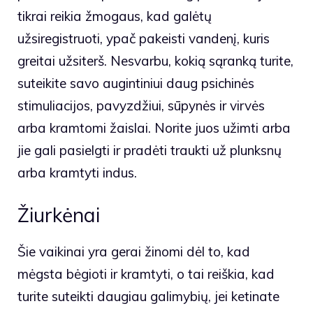
tikrai reikia žmogaus, kad galėtų
užsiregistruoti, ypač pakeisti vandenį, kuris
greitai užsiterš. Nesvarbu, kokią sąranką turite,
suteikite savo augintiniui daug psichinės
stimuliacijos, pavyzdžiui, sūpynės ir virvės
arba kramtomi žaislai. Norite juos užimti arba
jie gali pasielgti ir pradėti traukti už plunksnų
arba kramtyti indus.
Žiurkėnai
Šie vaikinai yra gerai žinomi dėl to, kad
mėgsta bėgioti ir kramtyti, o tai reiškia, kad
turite suteikti daugiau galimybių, jei ketinate