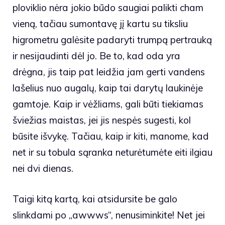
ploviklio nėra jokio būdo saugiai palikti cham
vieną, tačiau sumontavę jį kartu su tiksliu
higrometru galėsite padaryti trumpą pertrauką
ir nesijaudinti dėl jo. Be to, kad oda yra
drėgna, jis taip pat leidžia jam gerti vandens
lašelius nuo augalų, kaip tai darytų laukinėje
gamtoje. Kaip ir vėžliams, gali būti tiekiamas
šviežias maistas, jei jis nespės sugesti, kol
būsite išvykę. Tačiau, kaip ir kiti, manome, kad
net ir su tobula sąranka neturėtumėte eiti ilgiau
nei dvi dienas.
Taigi kitą kartą, kai atsidursite be galo
slinkdami po „awwws“, nenusiminkite! Net jei