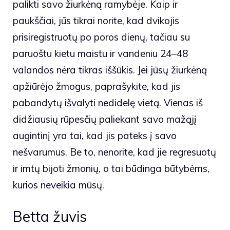
palikti savo žiurkėną ramybėje. Kaip ir
paukščiai, jūs tikrai norite, kad dvikojis
prisiregistruotų po poros dienų, tačiau su
paruoštu kietu maistu ir vandeniu 24–48
valandos nėra tikras iššūkis. Jei jūsų žiurkėną
apžiūrėjo žmogus, paprašykite, kad jis
pabandytų išvalyti nedidelę vietą. Vienas iš
didžiausių rūpesčių paliekant savo mažąjį
augintinį yra tai, kad jis pateks į savo
nešvarumus. Be to, nenorite, kad jie regresuotų
ir imtų bijoti žmonių, o tai būdinga būtybėms,
kurios neveikia mūsų.
Betta žuvis