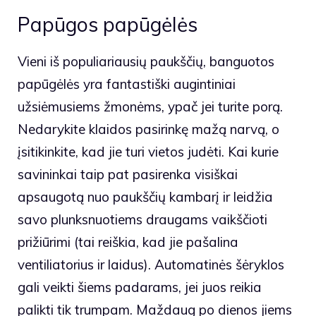
Papūgos papūgėlės
Vieni iš populiariausių paukščių, banguotos
papūgėlės yra fantastiški augintiniai
užsiėmusiems žmonėms, ypač jei turite porą.
Nedarykite klaidos pasirinkę mažą narvą, o
įsitikinkite, kad jie turi vietos judėti. Kai kurie
savininkai taip pat pasirenka visiškai
apsaugotą nuo paukščių kambarį ir leidžia
savo plunksnuotiems draugams vaikščioti
prižiūrimi (tai reiškia, kad jie pašalina
ventiliatorius ir laidus). Automatinės šėryklos
gali veikti šiems padarams, jei juos reikia
palikti tik trumpam. Maždaug po dienos jiems