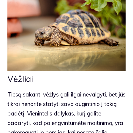
Vėžliai
Tiesą sakant, vėžlys gali ilgai nevalgyti, bet jūs
tikrai nenorite statyti savo augintinio į tokią
padėtį. Vienintelis dalykas, kurį galite
padaryti, kad palengvintumėte maitinimą, yra
pakoreguoti jo porcijas, kai nesate šalia.