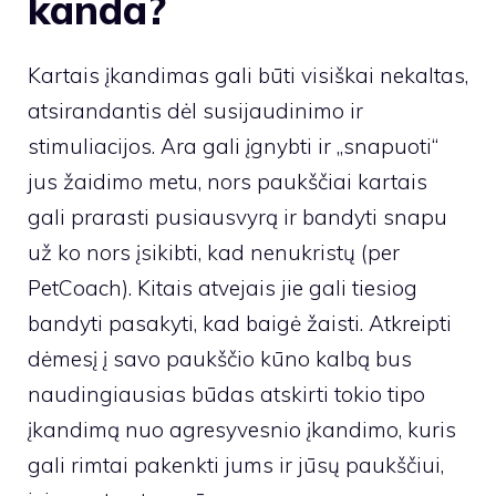
kanda?
Kartais įkandimas gali būti visiškai nekaltas,
atsirandantis dėl susijaudinimo ir
stimuliacijos. Ara gali įgnybti ir „snapuoti“
jus žaidimo metu, nors paukščiai kartais
gali prarasti pusiausvyrą ir bandyti snapu
už ko nors įsikibti, kad nenukristų (per
PetCoach). Kitais atvejais jie gali tiesiog
bandyti pasakyti, kad baigė žaisti. Atkreipti
dėmesį į savo paukščio kūno kalbą bus
naudingiausias būdas atskirti tokio tipo
įkandimą nuo agresyvesnio įkandimo, kuris
gali rimtai pakenkti jums ir jūsų paukščiui,