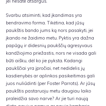
jei nesate atsargūs.
Svarbu atsiminti, kad įkandimas yra
bendravimo forma. Tikėtina, kad jūsų
paukštis bando jums ką nors pasakyti, jei
įkando ne žaidimo metu. Pyktis yra dažna
papūgų ir didesnių paukščių agresyvaus
kandžiojimo priežastis, nors ne visada gali
būti aišku, dėl ko jie pyksta. Kadangi
paukščiai yra įpročiai, net nedidelis jų
kasdienybės ar aplinkos pasikeitimas gali
juos nuliūdinti (per Foster Parrots). Ar jūsų
paukštis pastaruoju metu daugiau laiko
praleidžia savo narve? Ar jie turi naują