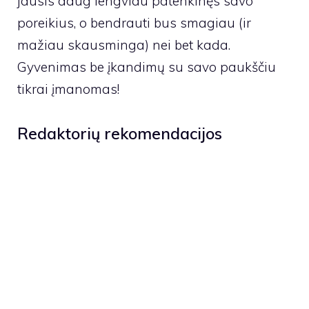
jausis daug lengviau patenkinęs savo
poreikius, o bendrauti bus smagiau (ir
mažiau skausminga) nei bet kada.
Gyvenimas be įkandimų su savo paukščiu
tikrai įmanomas!
Redaktorių rekomendacijos