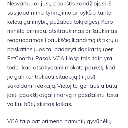
Nesvarbu, ar jūsų paukštis kandžiojasi iš
susijaudinimo, tyrinėjimo ar pykčio, turite
keletą galimybių pažaboti tokį elgesį. Kaip
minėta pirmiau, atsitraukimas ar šaukimas
reaguodamas į paukščio įkandimą iš tikrųjų
paskatins juos tai padaryti dar kartą (per
PetCoach). Pasak VCA Hospitals, taip yra
todėl, kad atsakydami mokote paukštį, kad
jie gali kontroliuoti situaciją (ir jus!)
sukeldami reakciją. Vietoj to, geriausia būtų
įdėti paukštį atgal į narvą ir pasišalinti, tarsi
vaikui būtų skirtas laikas.
VCA taip pat primena naminių gyvūnėlių