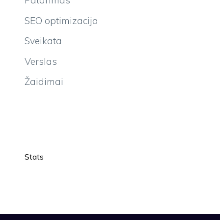
Patarimas
SEO optimizacija
Sveikata
Verslas
Žaidimai
Stats