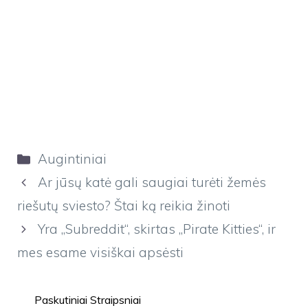
Kategorijos
Augintiniai
Ar jūsų katė gali saugiai turėti žemės
riešutų sviesto? Štai ką reikia žinoti
Yra „Subreddit“, skirtas „Pirate Kitties“, ir
mes esame visiškai apsėsti
Paskutiniai Straipsniai