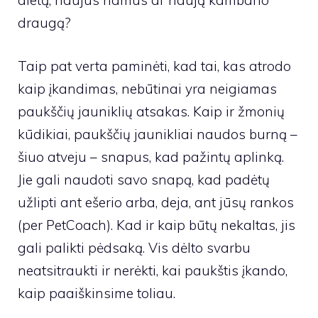
dietą, naujus namus ar naują kambario
draugą?
Taip pat verta paminėti, kad tai, kas atrodo
kaip įkandimas, nebūtinai yra neigiamas
paukščių jauniklių atsakas. Kaip ir žmonių
kūdikiai, paukščių jaunikliai naudos burną –
šiuo atveju – snapus, kad pažintų aplinką.
Jie gali naudoti savo snapą, kad padėtų
užlipti ant ešerio arba, deja, ant jūsų rankos
(per PetCoach). Kad ir kaip būtų nekaltas, jis
gali palikti pėdsaką. Vis dėlto svarbu
neatsitraukti ir nerėkti, kai paukštis įkando,
kaip paaiškinsime toliau.