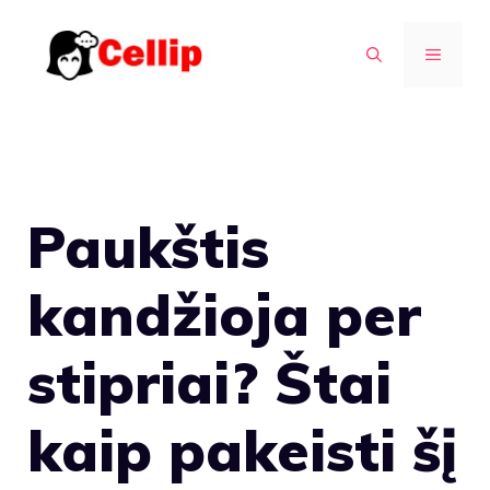
Pereiti
prie
MENIU
turinio
Paukštis
kandžioja per
stipriai? Štai
kaip pakeisti šį