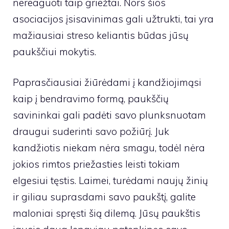
nereaguoti taip griežtai. Nors šios
asociacijos įsisavinimas gali užtrukti, tai yra
mažiausiai streso keliantis būdas jūsų
paukščiui mokytis.
Paprasčiausiai žiūrėdami į kandžiojimąsi
kaip į bendravimo formą, paukščių
savininkai gali padėti savo plunksnuotam
draugui suderinti savo požiūrį. Juk
kandžiotis niekam nėra smagu, todėl nėra
jokios rimtos priežasties leisti tokiam
elgesiui tęstis. Laimei, turėdami naujų žinių
ir giliau suprasdami savo paukštį, galite
maloniai spręsti šią dilemą. Jūsų paukštis