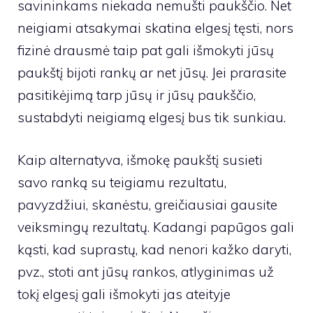
savininkams niekada nemušti paukščio. Net
neigiami atsakymai skatina elgesį tęsti, nors
fizinė drausmė taip pat gali išmokyti jūsų
paukštį bijoti rankų ar net jūsų. Jei prarasite
pasitikėjimą tarp jūsų ir jūsų paukščio,
sustabdyti neigiamą elgesį bus tik sunkiau.
Kaip alternatyva, išmokę paukštį susieti
savo ranką su teigiamu rezultatu,
pavyzdžiui, skanėstu, greičiausiai gausite
veiksmingų rezultatų. Kadangi papūgos gali
kąsti, kad suprastų, kad nenori kažko daryti,
pvz., stoti ant jūsų rankos, atlyginimas už
tokį elgesį gali išmokyti jas ateityje