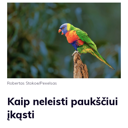
Robertas Stokoe/Pexelsas
Kaip neleisti paukščiui
įkąsti