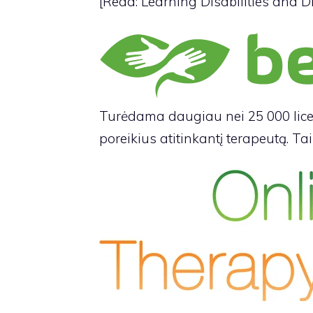
[Read: Learning Disabilities and D
Turėdama daugiau nei 25 000 licenc
poreikius atitinkantį terapeutą. Ta