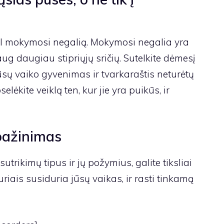
l mokymosi negalią. Mokymosi negalia yra
aug daugiau stipriųjų sričių. Sutelkite dėmesį
Jūsų vaiko gyvenimas ir tvarkaraštis neturėtų
ėkite veiklą ten, kur jie yra puikūs, ir
pažinimas
rikimų tipus ir jų požymius, galite tiksliai
uriais susiduria jūsų vaikas, ir rasti tinkamą