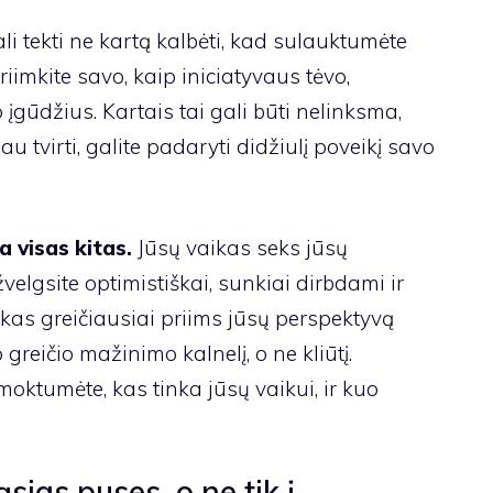
li tekti ne kartą kalbėti, kad sulauktumėte
iimkite savo, kaip iniciatyvaus tėvo,
įgūdžius. Kartais tai gali būti nelinksma,
au tvirti, galite padaryti didžiulį poveikį savo
a visas kitas.
Jūsų vaikas seks jūsų
elgsite optimistiškai, sunkiai dirbdami ir
as greičiausiai priims jūsų perspektyvą
greičio mažinimo kalnelį, o ne kliūtį.
moktumėte, kas tinka jūsų vaikui, ir kuo
ąsias puses, o ne tik į