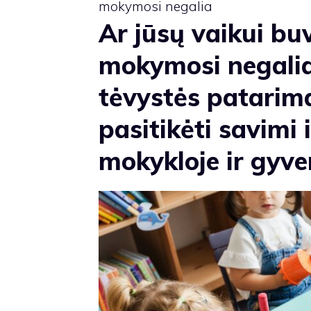
mokymosi negalia
Ar jūsų vaikui b
mokymosi negalia
tėvystės patarima
pasitikėti savimi 
mokykloje ir gyve