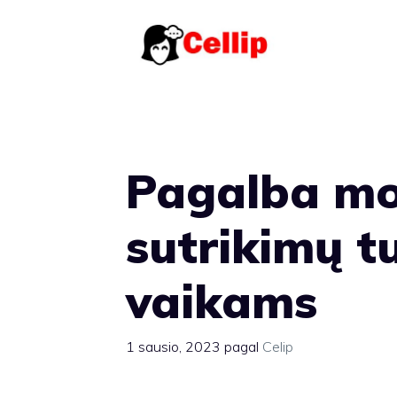
Pereiti
prie
turinio
Pagalba m
sutrikimų t
vaikams
1 sausio, 2023
pagal
Celip