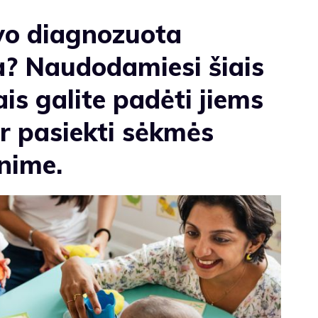
uvo diagnozuota
? Naudodamiesi šiais
is galite padėti jiems
ir pasiekti sėkmės
nime.