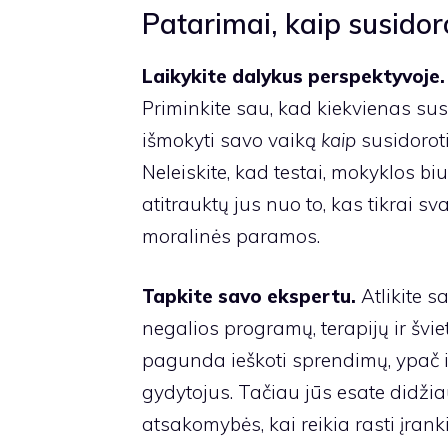
Patarimai, kaip susido
Laikykite dalykus perspektyvoje.
Priminkite sau, kad kiekvienas susid
išmokyti savo vaiką
kaip
susidoroti 
Neleiskite, kad testai, mokyklos bi
atitrauktų jus nuo to, kas tikrai s
moralinės paramos.
Tapkite savo ekspertu.
Atlikite 
negalios programų, terapijų ir švie
pagunda ieškoti sprendimų, ypač iš
gydytojus. Tačiau jūs esate didžia
atsakomybės, kai reikia rasti įranki