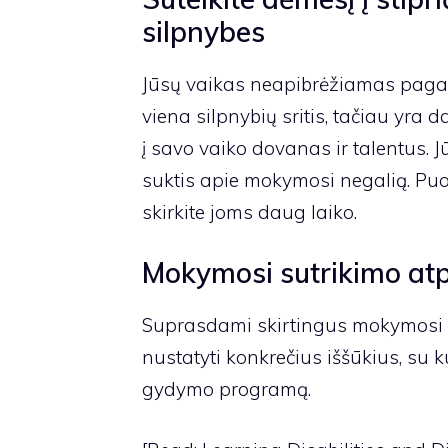
silpnybes
Jūsų vaikas neapibrėžiamas paga
viena silpnybių sritis, tačiau yra d
į savo vaiko dovanas ir talentus. 
suktis apie mokymosi negalią. Puosel
skirkite joms daug laiko.
Mokymosi sutrikimo at
Suprasdami skirtingus mokymosi sut
nustatyti konkrečius iššūkius, su k
gydymo programą.