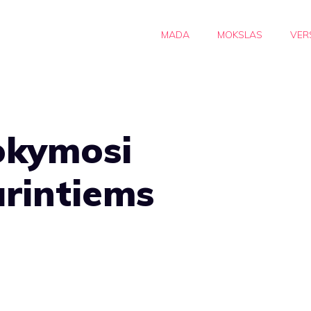
MADA
MOKSLAS
VER
okymosi
urintiems