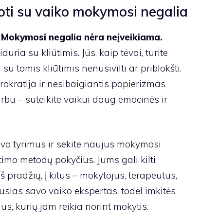
roti su vaiko mokymosi negalia
 Mokymosi negalia nėra neįveikiama.
uria su kliūtimis. Jūs, kaip tėvai, turite
su tomis kliūtimis nenusivilti ar priblokšti.
urokratija ir nesibaigiantis popierizmas
varbu – suteikite vaikui daug emocinės ir
savo tyrimus ir sekite naujus mokymosi
timo metodų pokyčius. Jums gali kilti
 pradžių, į kitus – mokytojus, terapeutus,
usias savo vaiko ekspertas, todėl imkitės
us, kurių jam reikia norint mokytis.