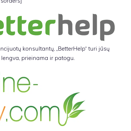
isorders]
ijuotų konsultantų, „BetterHelp“ turi jūsų
i lengva, prieinama ir patogu.