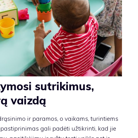
ymosi sutrikimus,
rą vaizdą
drąsinimo ir paramos, o vaikams, turintiems
astiprinimas gali padėti užtikrinti, kad jie