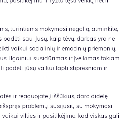
u, pasitikėjimu ir ryžtu tęsti veiklą net ir
ms, turintiems mokymosi negalią, atminkite,
s padėti sau. Jūsų, kaip tėvų, darbas yra ne
ikti vaikui socialinių ir emocinių priemonių,
kius. Ilgainiui susidūrimas ir įveikimas tokiam
i padėti jūsų vaikui tapti stipresniam ir
atės ir reaguojate į iššūkius, daro didelę
neišspręs problemų, susijusių su mokymosi
ų vaikui vilties ir pasitikėjimo, kad viskas gali