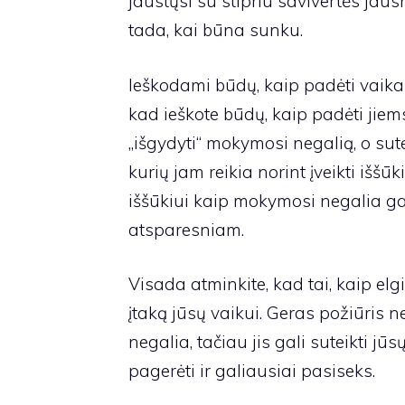
jaustųsi su stipriu savivertės jausm
tada, kai būna sunku.
Ieškodami būdų, kaip padėti vaika
kad ieškote būdų, kaip padėti jiem
„išgydyti“ mokymosi negalią, o sute
kurių jam reikia norint įveikti iššū
iššūkiui kaip mokymosi negalia gal
atsparesniam.
Visada atminkite, kad tai, kaip elgi
įtaką jūsų vaikui. Geras požiūris 
negalia, tačiau jis gali suteikti jūs
pagerėti ir galiausiai pasiseks.