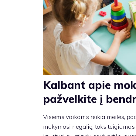
Kalbant apie mok
pažvelkite į bend
Visiems vaikams reikia meilės, pa
mokymosi negalią, toks teigiamas p