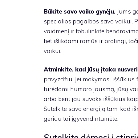
Būkite savo vaiko gynėju.
Jums ga
specialios pagalbos savo vaikui. Pr
vaidmenį ir tobulinkite bendravimo 
bet išlikdami ramūs ir protingi, tači
vaikui.
Atminkite, kad jūsų įtaka nusveri
pavyzdžiu. Jei mokymosi iššūkius žv
turėdami humoro jausmą, jūsų vaik
arba bent jau suvoks iššūkius kaip 
Sutelkite savo energiją tam, kad iš
geriau tai įgyvendintumėte.
Sutelkite dėmesį į stipri