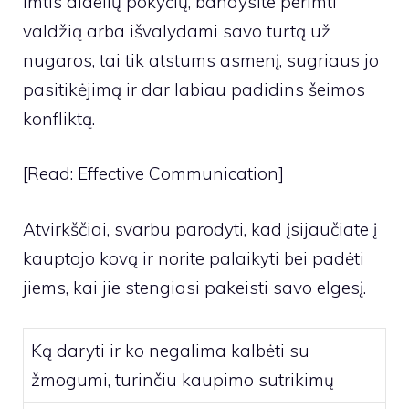
imtis didelių pokyčių, bandysite perimti
valdžią arba išvalydami savo turtą už
nugaros, tai tik atstums asmenį, sugriaus jo
pasitikėjimą ir dar labiau padidins šeimos
konfliktą.
[Read: Effective Communication]
Atvirkščiai, svarbu parodyti, kad įsijaučiate į
kauptojo kovą ir norite palaikyti bei padėti
jiems, kai jie stengiasi pakeisti savo elgesį.
Ką daryti ir ko negalima kalbėti su
žmogumi, turinčiu kaupimo sutrikimų