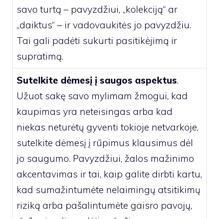
savo turtą – pavyzdžiui, „kolekciją“ ar
„daiktus“ – ir vadovaukitės jo pavyzdžiu.
Tai gali padėti sukurti pasitikėjimą ir
supratimą.
Sutelkite dėmesį į saugos aspektus
.
Užuot sakę savo mylimam žmogui, kad
kaupimas yra neteisingas arba kad
niekas neturėtų gyventi tokioje netvarkoje,
sutelkite dėmesį į rūpimus klausimus dėl
jo saugumo. Pavyzdžiui, žalos mažinimo
akcentavimas ir tai, kaip galite dirbti kartu,
kad sumažintumėte nelaimingų atsitikimų
riziką arba pašalintumėte gaisro pavojų,