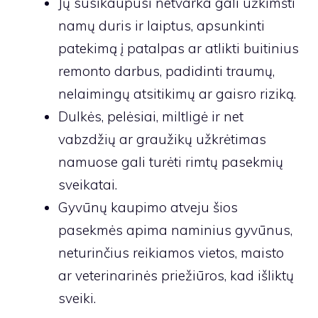
Jų susikaupusi netvarka gali užkimšti
namų duris ir laiptus, apsunkinti
patekimą į patalpas ar atlikti buitinius
remonto darbus, padidinti traumų,
nelaimingų atsitikimų ar gaisro riziką.
Dulkės, pelėsiai, miltligė ir net
vabzdžių ar graužikų užkrėtimas
namuose gali turėti rimtų pasekmių
sveikatai.
Gyvūnų kaupimo atveju šios
pasekmės apima naminius gyvūnus,
neturinčius reikiamos vietos, maisto
ar veterinarinės priežiūros, kad išliktų
sveiki.