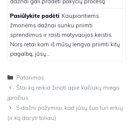
dažnai gali pradėti pokyčių procesą.
Pasiūlykite padėti
. Kaupiantiems
žmonėms dažnai sunku priimti
sprendimus ir rasti motyvacijos keistis.
Nors retai kam iš mūsų lengva priimti kitų
pagalbą, jūsų…
Kategorijos
Patarimas
Štai ką reikia žinoti apie kačiukų miego
įpročius
5 dažni požymiai, kad jūsų šuo turi erkių
(ir ką daryti toliau)