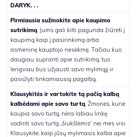
DARYK. . .
Pirmiausia sužinokite apie kaupimo
sutrikimą
. Jums gali kilti pagunda žiūrėti į
kaupimą kaip į pasirinkimą arba
asmeninę kauptojo nesėkmę. Tačiau kuo
daugiau supranti apie sutrikimą, tuo
lengviau bus užjausti savo mylimąjį ir
pasiūlyti tinkamiausią pagalbą.
Klausykitės ir vartokite tą pačią kalbą
kalbėdami apie savo turtą
. Žmonės, kurie
kaupia savo turtą, nėra labiau linkę
vadinti savo turtą „šiukšlėmis“ nei mes visi.
Klausykite, kaip jūsų mylimasis kalba apie