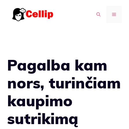
Pereiti
prie
MENIU
turinio
Pagalba kam
nors, turinčiam
kaupimo
sutrikimą