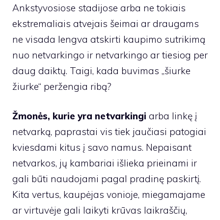
Ankstyvosiose stadijose arba ne tokiais
ekstremaliais atvejais šeimai ar draugams
ne visada lengva atskirti kaupimo sutrikimą
nuo netvarkingo ir netvarkingo ar tiesiog per
daug daiktų. Taigi, kada buvimas „šiurke
žiurke“ peržengia ribą?
Žmonės, kurie yra netvarkingi
arba linkę į
netvarką, paprastai vis tiek jaučiasi patogiai
kviesdami kitus į savo namus. Nepaisant
netvarkos, jų kambariai išlieka prieinami ir
gali būti naudojami pagal pradinę paskirtį.
Kita vertus, kaupėjas vonioje, miegamajame
ar virtuvėje gali laikyti krūvas laikraščių,