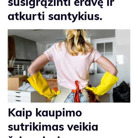
susigrąžinti erdvę ir
atkurti santykius.
Kaip kaupimo
sutrikimas veikia