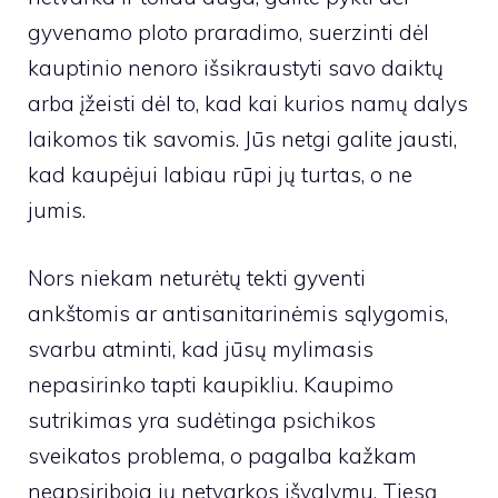
gyvenamo ploto praradimo, suerzinti dėl
kauptinio nenoro išsikraustyti savo daiktų
arba įžeisti dėl to, kad kai kurios namų dalys
laikomos tik savomis. Jūs netgi galite jausti,
kad kaupėjui labiau rūpi jų turtas, o ne
jumis.
Nors niekam neturėtų tekti gyventi
ankštomis ar antisanitarinėmis sąlygomis,
svarbu atminti, kad jūsų mylimasis
nepasirinko tapti kaupikliu. Kaupimo
sutrikimas yra sudėtinga psichikos
sveikatos problema, o pagalba kažkam
neapsiriboja jų netvarkos išvalymu. Tiesą