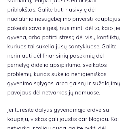
sutrikimą, lengva jaustis emociškai
priblokštas. Galite būti nusivylę dėl
nuolatinio nesugebėjimo priversti kauptojus
pakeisti savo elgesį, nusiminti dėl to, kaip jie
gyvena, arba patirti stresą dėl visų konfliktų,
kuriuos tai sukelia jūsų santykiuose. Galite
nerimauti dėl finansinių pasekmių dėl
pernelyg didelio apsipirkimo, sveikatos
problemų, kurias sukelia nehigieniškos
gyvenimo sąlygos, arba gaisrų ir sužalojimų
pavojaus dėl netvarkos jų namuose.
Jei turėsite dalytis gyvenamąja erdve su
kaupėju, viskas gali jaustis dar blogiau. Kai
netvarka ir toliau auga, galite pykti dėl