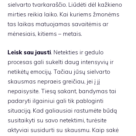
sielvarto tvarkaraščio. Liūdėti dėl kažkieno
mirties reikia laiko. Kai kuriems žmonėms
tas laikas matuojamas savaitėmis ar
mėnesiais, kitiems – metais.
Leisk sau jausti
. Netekties ir gedulo
procesas gali sukelti daug intensyvių ir
netikėtų emocijų. Tačiau jūsų sielvarto
skausmas nepraeis greičiau, jei į jį
nepaisysite. Tiesą sakant, bandymas tai
padaryti ilgainiui gali tik pabloginti
situaciją. Kad galiausiai rastumėte būdą
susitaikyti su savo netektimi, turėsite
aktyviai susidurti su skausmu. Kaip sakė