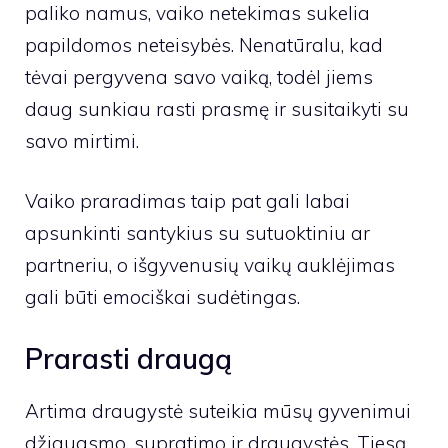
paliko namus, vaiko netekimas sukelia
papildomos neteisybės. Nenatūralu, kad
tėvai pergyvena savo vaiką, todėl jiems
daug sunkiau rasti prasmę ir susitaikyti su
savo mirtimi.
Vaiko praradimas taip pat gali labai
apsunkinti santykius su sutuoktiniu ar
partneriu, o išgyvenusių vaikų auklėjimas
gali būti emociškai sudėtingas.
Prarasti draugą
Artima draugystė suteikia mūsų gyvenimui
džiaugsmo, supratimo ir draugystės. Tiesą