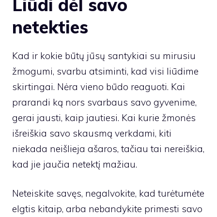
Liūdi dėl savo
netekties
Kad ir kokie būtų jūsų santykiai su mirusiu
žmogumi, svarbu atsiminti, kad visi liūdime
skirtingai. Nėra vieno būdo reaguoti. Kai
prarandi ką nors svarbaus savo gyvenime,
gerai jausti, kaip jautiesi. Kai kurie žmonės
išreiškia savo skausmą verkdami, kiti
niekada neišlieja ašaros, tačiau tai nereiškia,
kad jie jaučia netektį mažiau.
Neteiskite savęs, negalvokite, kad turėtumėte
elgtis kitaip, arba nebandykite primesti savo