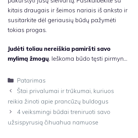
pakurstyti jūsų sielvartą. Pasikalbėkite su
kitais draugais ir šeimos nariais iš anksto ir
susitarkite dėl geriausių būdų pažymėti
tokias progas.
Judėti toliau nereiškia pamiršti savo
mylimą žmogų
. Ieškoma būdo tęsti pirmyn…
Kategorijos
Patarimas
Štai privalumai ir trūkumai, kuriuos
reikia žinoti apie prancūzų buldogus
4 veiksmingi būdai treniruoti savo
užsispyrusią čihuahua namuose