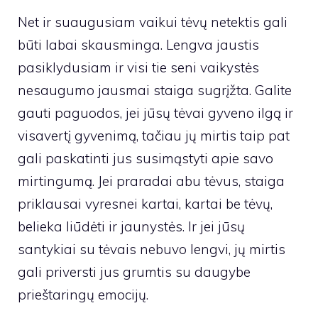
Net ir suaugusiam vaikui tėvų netektis gali
būti labai skausminga. Lengva jaustis
pasiklydusiam ir visi tie seni vaikystės
nesaugumo jausmai staiga sugrįžta. Galite
gauti paguodos, jei jūsų tėvai gyveno ilgą ir
visavertį gyvenimą, tačiau jų mirtis taip pat
gali paskatinti jus susimąstyti apie savo
mirtingumą. Jei praradai abu tėvus, staiga
priklausai vyresnei kartai, kartai be tėvų,
belieka liūdėti ir jaunystės. Ir jei jūsų
santykiai su tėvais nebuvo lengvi, jų mirtis
gali priversti jus grumtis su daugybe
prieštaringų emocijų.