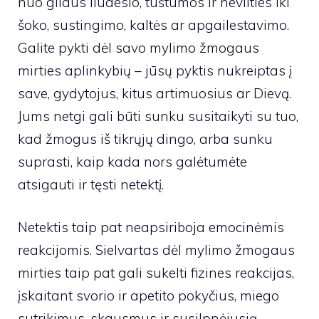
nuo gilaus liūdesio, tuštumos ir nevilties iki
šoko, sustingimo, kaltės ar apgailestavimo.
Galite pykti dėl savo mylimo žmogaus
mirties aplinkybių – jūsų pyktis nukreiptas į
save, gydytojus, kitus artimuosius ar Dievą.
Jums netgi gali būti sunku susitaikyti su tuo,
kad žmogus iš tikrųjų dingo, arba sunku
suprasti, kaip kada nors galėtumėte
atsigauti ir tęsti netektį.
Netektis taip pat neapsiriboja emocinėmis
reakcijomis. Sielvartas dėl mylimo žmogaus
mirties taip pat gali sukelti fizines reakcijas,
įskaitant svorio ir apetito pokyčius, miego
sutrikimus, skausmus ir susilpnėjusią