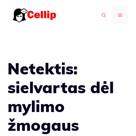
Pereiti
prie
MENIU
turinio
Netektis:
sielvartas dėl
mylimo
žmogaus