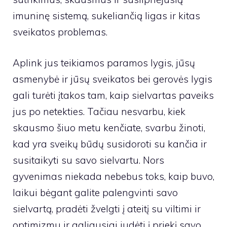
imuninę sistemą, sukeliančią ligas ir kitas
sveikatos problemas.
Aplink jus teikiamos paramos lygis, jūsų
asmenybė ir jūsų sveikatos bei gerovės lygis
gali turėti įtakos tam, kaip sielvartas paveiks
jus po netekties. Tačiau nesvarbu, kiek
skausmo šiuo metu kenčiate, svarbu žinoti,
kad yra sveikų būdų susidoroti su kančia ir
susitaikyti su savo sielvartu. Nors
gyvenimas niekada nebebus toks, kaip buvo,
laikui bėgant galite palengvinti savo
sielvartą, pradėti žvelgti į ateitį su viltimi ir
optimizmu ir galiausiai judėti į priekį savo