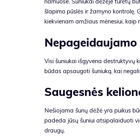
namuose. Šuniukai dėžėje turėtų būti 
šlapimo pūslės ir žarnyno kontrolę
kiekvienam amžiaus mėnesiui, kaip
Nepageidaujamo 
Visi šuniukai išgyvena destruktyvų
būdas apsaugoti šuniuką, kai negalite
Saugesnės kelion
Nešiojama šunų dėžė yra puikus būda
padeda jūsų šuniui atsipalaiduoti v
draugų.