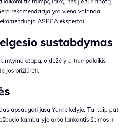
laikomi tik trumpą laiką, nes jie turi ribotą
. Gera rekomendacija yra viena valanda
 rekomenduoja ASPCA ekspertai.
elgesio sustabdymas
 kramtymo etapą, o dėžė yra trumpalaikis
 jos prižiūrėti.
ės
s apsaugoti jūsų Yorkie kelyje. Tai taip pat
iešbučio kambaryje arba lankantis šeimos ir