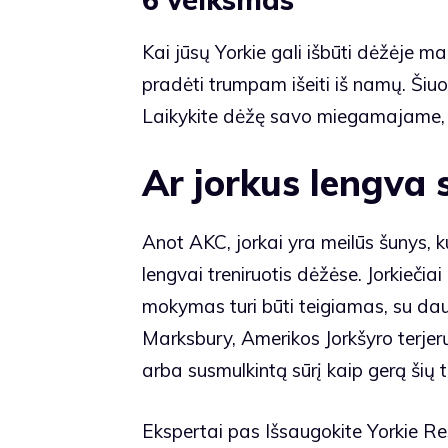
Kai jūsų Yorkie gali išbūti dėžėje m
pradėti trumpam išeiti iš namų. Šiuo 
Laikykite dėžę savo miegamajame, kad
Ar jorkus lengva s
Anot AKC, jorkai yra meilūs šunys, kuri
lengvai treniruotis dėžėse. Jorkiečia
mokymas turi būti teigiamas, su d
Marksbury, Amerikos Jorkšyro terjerų
arba susmulkintą sūrį kaip gerą šių t
Ekspertai pas
Išsaugokite Yorkie R