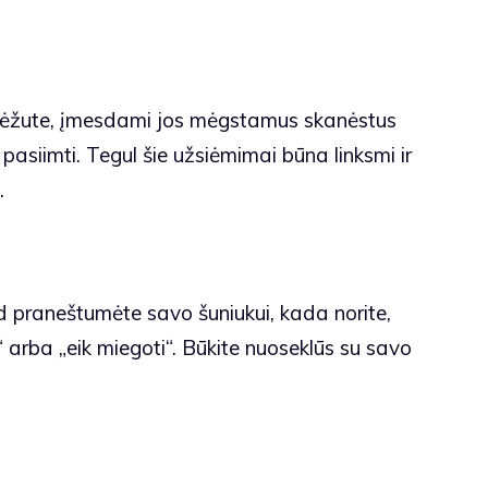
 dėžute, įmesdami jos mėgstamus skanėstus
jų pasiimti. Tegul šie užsiėmimai būna linksmi ir
.
ad praneštumėte savo šuniukui, kada norite,
ę“ arba „eik miegoti“. Būkite nuoseklūs su savo