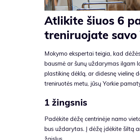
Atlikite šiuos 6 
treniruojate savo
Mokymo ekspertai teigia, kad dėžė
bausmė ar šunų uždarymas ilgam lai
plastikinę dėklą, ar didesnę vielinę 
treniruotės metu, jūsų Yorkie pamat
1 žingsnis
Padėkite dėžę centrinėje namo vietoj
bus uždarytas. Į dėžę įdėkite šiltą 
žaislus.