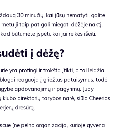
aždaug 30 minučių, kai jūsų nematyti, galite
metu ji taip pat gali miegoti dėžėje naktį.
 būtumėte įspėti, kai jai reikės išeiti.
udėti į dėžę?
e yra protingi ir trokšta įtikti, o tai leidžia
i blogai reaguoja į griežtus pataisymus, todėl
augybe apdovanojimų ir pagyrimų.
Judy
 klubo direktorių tarybos narė, siūlo Cheerios
erjerų dresūrą.
escue
(ne pelno organizacija, kurioje gyvena