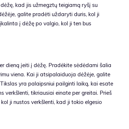
 dėžę, kad jis užmegztų teigiamą ryšį su
ėžėje, galite pradėti uždaryti duris, kol ji
a įkalinta į dėžę po valgio, kol ji ten bus
 dieną įeiti į dėžę. Pradėkite sėdėdami šalia
imu viena. Kai ji atsipalaiduoja dėžėje, galite
ikslas yra palaipsniui pailginti laiką, kai esate
ms verkšlenti, tikriausiai einate per greitai. Prieš
ol ji nustos verkšlenti, kad ji tokio elgesio