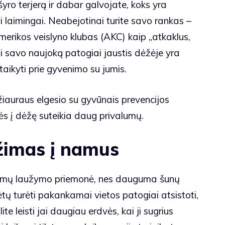
šyro terjerą ir dabar galvojate, koks yra
i laimingai. Neabejotinai turite savo rankas –
merikos veislyno klubas
(AKC) kaip „atkaklus,
ti savo naujoką patogiai jaustis dėžėje yra
taikyti prie gyvenimo su jumis.
iauraus elgesio su gyvūnais prevencijos
ės į dėžę suteikia daug privalumų.
užimas į namus
amų laužymo priemonė, nes dauguma šunų
ėtų turėti pakankamai vietos patogiai atsistoti,
ite leisti jai daugiau erdvės, kai ji sugrius