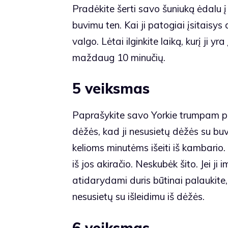
Pradėkite šerti savo šuniuką ėdalu į
buvimu ten. Kai ji patogiai įsitaisys d
valgo. Lėtai ilginkite laiką, kurį ji yr
maždaug 10 minučių.
5 veiksmas
Paprašykite savo Yorkie trumpam per
dėžės, kad ji nesusietų dėžės su buv
kelioms minutėms išeiti iš kambario. T
iš jos akiračio. Neskubėk šito. Jei ji i
atidarydami duris būtinai palaukite, k
nesusietų su išleidimu iš dėžės.
6 veiksmas