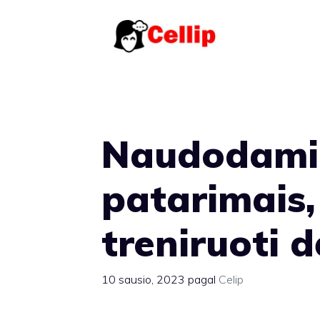
Pereiti
prie
turinio
Naudodamie
patarimais,
treniruoti d
10 sausio, 2023
pagal
Celip