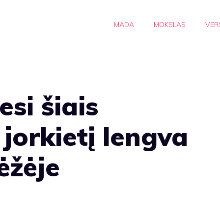
MADA
MOKSLAS
VER
si šiais
 jorkietį lengva
ėžėje