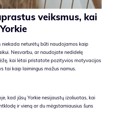
paprastus veiksmus, kai
 Yorkie
s niekada neturėtų būti naudojamos kaip
kui. Nesvarbu, ar naudojate nedidelę
dėžę, kai lėtai pristatote pozityvios motyvacijos
ys tai kaip laimingus mažus namus.
e, kad jūsų Yorkie nesijaustų izoliuotas, kai
antklodę ir vieną ar du mėgstamiausius šuns