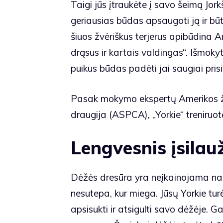
Taigi jūs įtraukėte į savo šeimą Jork
geriausias būdas apsaugoti ją ir būt
šiuos žvėriškus terjerus apibūdina
A
drąsus ir kartais valdingas“. Išmoky
puikus būdas padėti jai saugiai prisi
Pasak mokymo ekspertų
Amerikos ž
draugija
(ASPCA), „Yorkie“ treniruot
Lengvesnis įsila
Dėžės dresūra yra neįkainojama n
nesutepa, kur miega. Jūsų Yorkie tur
apsisukti ir atsigulti savo dėžėje. Gal