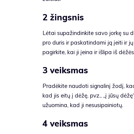
2 žingsnis
Lėtai supažindinkite savo jorkę su
pro duris ir paskatindami ją įeiti ir 
pagirkite, kai ji įeina ir išlipa iš dėžės
3 veiksmas
Pradėkite naudoti signalinį žodį, k
kad jis eitų į dėžę, pvz., „į jūsų dėž
užuomina, kad ji nesusipainiotų.
4 veiksmas