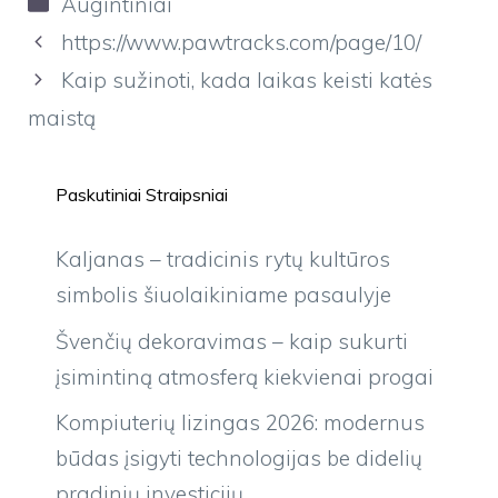
Kategorijos
Augintiniai
https://www.pawtracks.com/page/10/
Kaip sužinoti, kada laikas keisti katės
maistą
Paskutiniai Straipsniai
Kaljanas – tradicinis rytų kultūros
simbolis šiuolaikiniame pasaulyje
Švenčių dekoravimas – kaip sukurti
įsimintiną atmosferą kiekvienai progai
Kompiuterių lizingas 2026: modernus
būdas įsigyti technologijas be didelių
pradinių investicijų