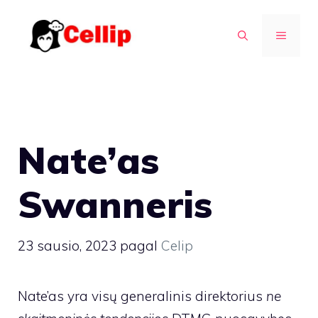
Pereiti
prie
MENIU
turinio
Nate’as
Swanneris
23 sausio, 2023
pagal
Celip
Nate’as yra visų generalinis direktorius
ne