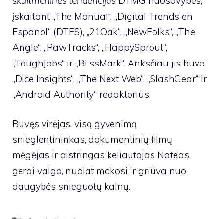
skaitmeninės tendencijos
DTMG nuosavybes,
įskaitant „The Manual“, „Digital Trends en
Espanol“ (DTES), „21Oak“, „NewFolks“, „The
Angle“, „PawTracks“, „HappySprout“,
„ToughJobs“ ir „BlissMark“. Anksčiau jis buvo
„Dice Insights“, „The Next Web“, „SlashGear“ ir
„Android Authority“ redaktorius.
Buvęs virėjas, visą gyvenimą
snieglentininkas, dokumentinių filmų
mėgėjas ir aistringas keliautojas Nate’as
gerai valgo, nuolat mokosi ir griūva nuo
daugybės snieguotų kalnų.