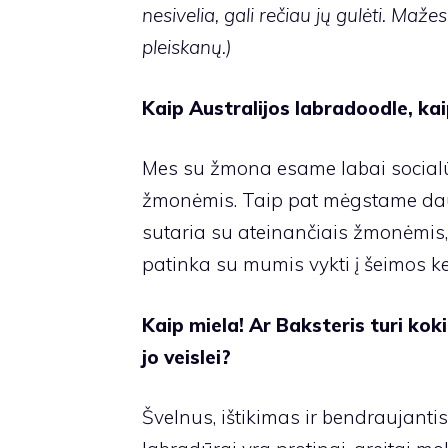
nesivelia, gali rečiau jų gulėti. Maže
pleiskanų.)
Kaip Australijos labradoodle, kai
Mes su žmona esame labai socialūs
žmonėmis. Taip pat mėgstame daug 
sutaria su ateinančiais žmonėmis,
patinka su mumis vykti į šeimos ke
Kaip miela! Ar Baksteris turi kok
jo veislei?
Švelnus, ištikimas ir bendraujantis.