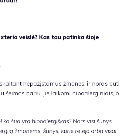
vardai?
xterio veislė? Kas tau patinka šioje
.
skaitant nepažįstamus žmones, ir noras būti
nu šeimos nariu. Jie laikomi hipoalerginiais, o
l ko šuo yra hipoalergiškas? Nors visi šunys
ergiją žmonėms, šunys, kurie retėja arba visai