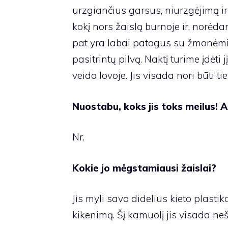
urzgiančius garsus, niurzgėjimą ir
kokį nors žaislą burnoje ir, norėdama
pat yra labai patogus su žmonėmis
pasitrintų pilvą. Naktį turime įdėti 
veido lovoje. Jis visada nori būti ties
Nuostabu, koks jis toks meilus! A
Nr.
Kokie jo mėgstamiausi žaislai?
Jis myli savo didelius
kieto plasti
kikenimą. Šį kamuolį jis visada ne