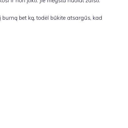
si ir nori įtikti. Jie mėgsta nuolat žaisti.
s į burną bet ką, todėl būkite atsargūs, kad