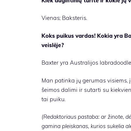
Kiek augintinių turite ir kokie jų 
Vienas; Baksteris.
Koks puikus vardas! Kokia yra Ba
veislėje?
Baxter yra Australijos labradoodle
Man patinka jų gerumas visiems, į
šeimos dalimi ir sutarti su kiekvie
tai puiku.
(Redaktoriaus pastaba: ar žinote, dė
gamina pleiskanas, kurios sukelia al