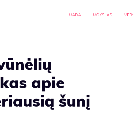
MADA
MOKSLAS
VER
vūnėlių
iskas apie
riausią šunį