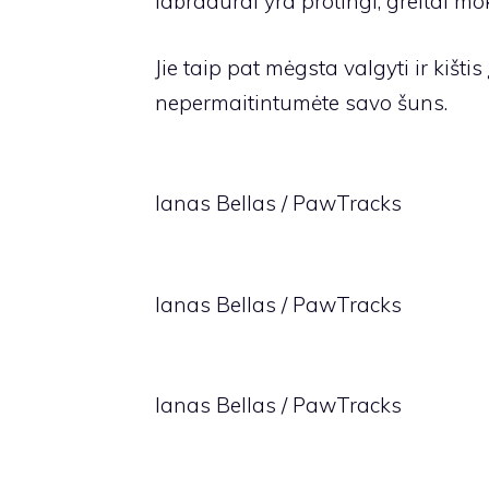
labradūrai yra protingi, greitai moko
Jie taip pat mėgsta valgyti ir kišti
nepermaitintumėte savo šuns.
Ianas Bellas / PawTracks
Ianas Bellas / PawTracks
Ianas Bellas / PawTracks