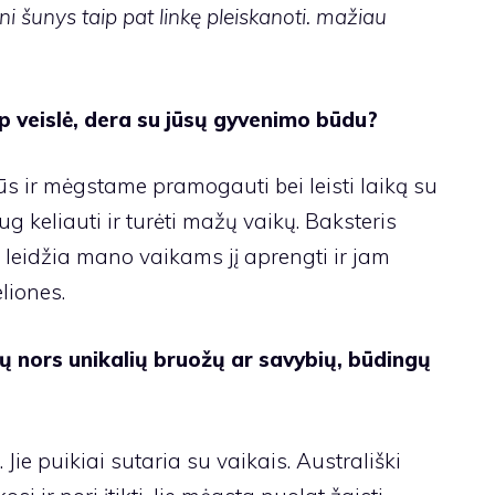
sni šunys taip pat linkę pleiskanoti. mažiau
p veislė, dera su jūsų gyvenimo būdu?
 ir mėgstame pramogauti bei leisti laiką su
keliauti ir turėti mažų vaikų. Baksteris
 leidžia mano vaikams jį aprengti ir jam
liones.
ių nors unikalių bruožų ar savybių, būdingų
 Jie puikiai sutaria su vaikais. Australiški