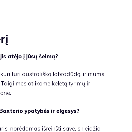
rį
jis atėjo į jūsų šeimą?
kuri turi australišką labradūdą, ir mums
aigi mes atlikome keletą tyrimų ir
one.
Baxterio ypatybės ir elgesys?
uris, norėdamas išreikšti save, skleidžia