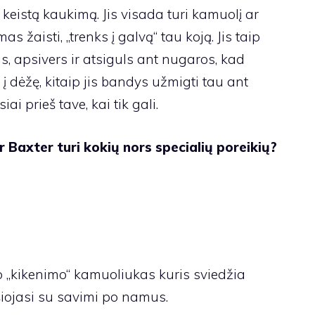
 keistą kaukimą. Jis visada turi kamuolį ar
s žaisti, „trenks į galvą“ tau koją. Jis taip
, apsivers ir atsiguls ant nugaros, kad
jį į dėžę, kitaip jis bandys užmigti tau ant
iai prieš tave, kai tik gali.
r Baxter turi kokių nors specialių poreikių?
ko „kikenimo“ kamuoliukas
kuris sviedžia
šiojasi su savimi po namus.