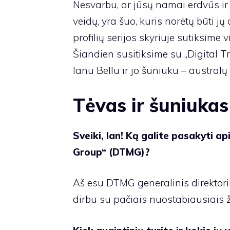
Nesvarbu, ar jūsų namai erdvūs ir 
veidų, yra šuo, kuris norėtų būti 
profilių serijos skyriuje sutiksime v
Šiandien susitiksime su „Digital 
Ianu Bellu ir jo šuniuku – austral
Tėvas ir šuniukas
Sveiki, Ian! Ką galite pasakyti a
Group“ (DTMG)?
Aš esu DTMG generalinis direktori
dirbu su pačiais nuostabiausiais