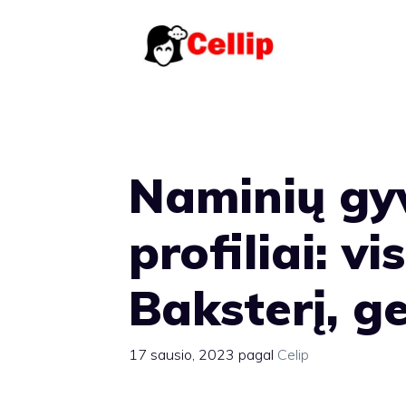
Pereiti
prie
turinio
Naminių gy
profiliai: v
Baksterį, ge
17 sausio, 2023
pagal
Celip