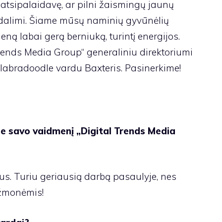
atsipalaidavę, ar pilni žaismingų jaunų
jų dalimi. Šiame mūsų naminių gyvūnėlių
ieną labai gerą berniuką, turintį energijos.
Trends Media Group“ generaliniu direktoriumi
ų labradoodle vardu Baxteris. Pasinerkime!
pie savo vaidmenį „Digital Trends Media
us. Turiu geriausią darbą pasaulyje, nes
 žmonėmis!