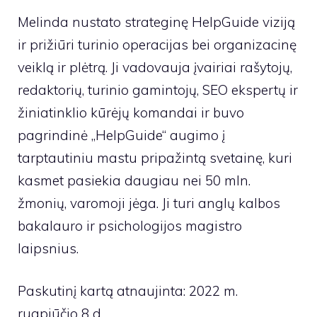
Melinda nustato strateginę HelpGuide viziją
ir prižiūri turinio operacijas bei organizacinę
veiklą ir plėtrą. Ji vadovauja įvairiai rašytojų,
redaktorių, turinio gamintojų, SEO ekspertų ir
žiniatinklio kūrėjų komandai ir buvo
pagrindinė „HelpGuide“ augimo į
tarptautiniu mastu pripažintą svetainę, kuri
kasmet pasiekia daugiau nei 50 mln.
žmonių, varomoji jėga. Ji turi anglų kalbos
bakalauro ir psichologijos magistro
laipsnius.
Paskutinį kartą atnaujinta: 2022 m.
rugpjūčio 8 d