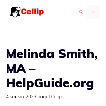
Pereiti
prie
MENIU
turinio
Melinda Smith,
MA –
HelpGuide.org
4 sausio, 2023
pagal
Celip