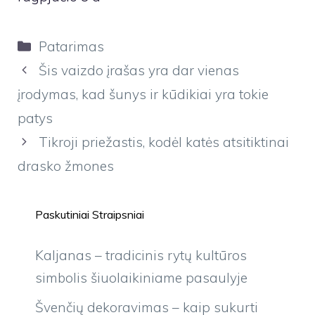
Kategorijos
Patarimas
Šis vaizdo įrašas yra dar vienas
įrodymas, kad šunys ir kūdikiai yra tokie
patys
Tikroji priežastis, kodėl katės atsitiktinai
drasko žmones
Paskutiniai Straipsniai
Kaljanas – tradicinis rytų kultūros
simbolis šiuolaikiniame pasaulyje
Švenčių dekoravimas – kaip sukurti