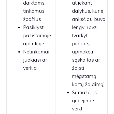
daiktams
atliekant
tinkamus
dalykus, kurie
žodžius
anksčiau buvo
Pasiklysti
lengvi (pvz.,
pažįstamoje
tvarkyti
aplinkoje
pinigus,
Netinkamai
apmokėti
juokiasi ar
sąskaitas ar
verkia
žaisti
mėgstamą
kortų žaidimą)
Sumažėjęs
gebėjimas
veikti