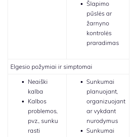
Šlapimo
pūslės ar
žarnyno
kontrolės
praradimas
Elgesio požymiai ir simptomai
Neaiški
Sunkumai
kalba
planuojant,
Kalbos
organizuojant
problemos,
ar vykdant
pvz., sunku
nurodymus
rasti
Sunkumai