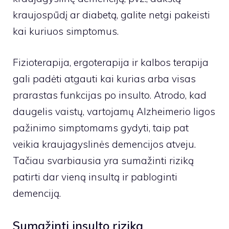
kraujospūdį ar diabetą, galite netgi pakeisti
kai kuriuos simptomus.
Fizioterapija, ergoterapija ir kalbos terapija
gali padėti atgauti kai kurias arba visas
prarastas funkcijas po insulto. Atrodo, kad
daugelis vaistų, vartojamų Alzheimerio ligos
pažinimo simptomams gydyti, taip pat
veikia kraujagyslinės demencijos atveju.
Tačiau svarbiausia yra sumažinti riziką
patirti dar vieną insultą ir pabloginti
demenciją.
Sumažinti insulto riziką