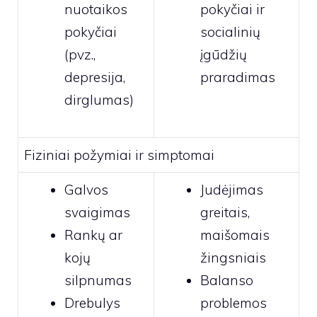
nuotaikos
pokyčiai ir
pokyčiai
socialinių
(pvz.,
įgūdžių
depresija,
praradimas
dirglumas)
Fiziniai požymiai ir simptomai
Galvos
Judėjimas
svaigimas
greitais,
Rankų ar
maišomais
kojų
žingsniais
silpnumas
Balanso
Drebulys
problemos