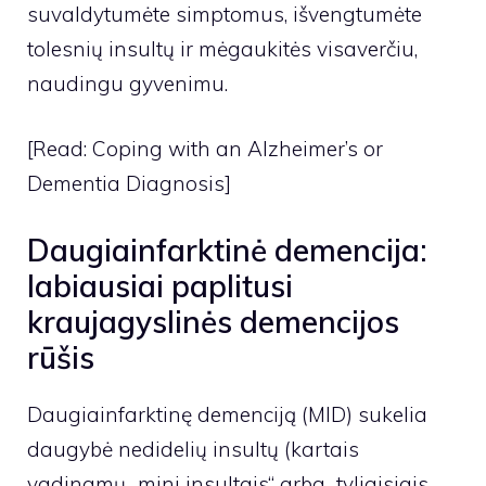
suvaldytumėte simptomus, išvengtumėte
tolesnių insultų ir mėgaukitės visaverčiu,
naudingu gyvenimu.
[Read: Coping with an Alzheimer’s or
Dementia Diagnosis]
Daugiainfarktinė demencija:
labiausiai paplitusi
kraujagyslinės demencijos
rūšis
Daugiainfarktinę demenciją (MID) sukelia
daugybė nedidelių insultų (kartais
vadinamų „mini insultais“ arba „tyliaisiais