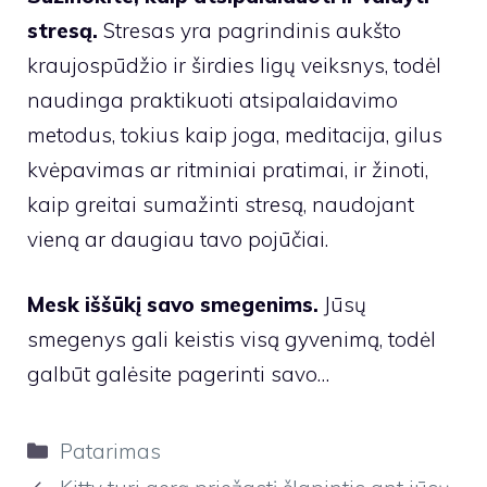
stresą.
Stresas yra pagrindinis aukšto
kraujospūdžio ir širdies ligų veiksnys, todėl
naudinga praktikuoti atsipalaidavimo
metodus, tokius kaip joga, meditacija, gilus
kvėpavimas ar ritminiai pratimai, ir žinoti,
kaip greitai sumažinti stresą, naudojant
vieną ar daugiau tavo pojūčiai.
Mesk iššūkį savo smegenims.
Jūsų
smegenys gali keistis visą gyvenimą, todėl
galbūt galėsite pagerinti savo…
Kategorijos
Patarimas