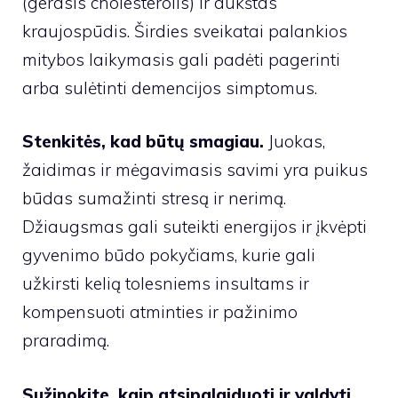
(gerasis cholesterolis) ir aukštas
kraujospūdis. Širdies sveikatai palankios
mitybos laikymasis gali padėti pagerinti
arba sulėtinti demencijos simptomus.
Stenkitės, kad būtų smagiau.
Juokas,
žaidimas ir mėgavimasis savimi yra puikus
būdas sumažinti stresą ir nerimą.
Džiaugsmas gali suteikti energijos ir įkvėpti
gyvenimo būdo pokyčiams, kurie gali
užkirsti kelią tolesniems insultams ir
kompensuoti atminties ir pažinimo
praradimą.
Sužinokite, kaip atsipalaiduoti ir valdyti