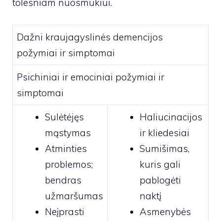
tolesniam nuosmukiui.
Dažni kraujagyslinės demencijos
požymiai ir simptomai
Psichiniai ir emociniai požymiai ir
simptomai
Sulėtėjęs
Haliucinacijos
mąstymas
ir kliedesiai
Atminties
Sumišimas,
problemos;
kuris gali
bendras
pablogėti
užmaršumas
naktį
Neįprasti
Asmenybės