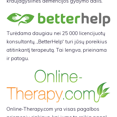
kraujagyslinės demencijos gydymo dalis.
Turėdama daugiau nei 25 000 licencijuotų
konsultantų, „BetterHelp“ turi jūsų poreikius
atitinkantį terapeutą. Tai lengva, prieinama
ir patogu.
Online-Therapy.com yra visas pagalbos