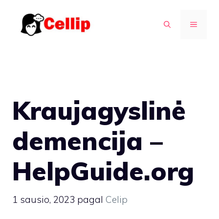
Pereiti
prie
MENIU
turinio
Kraujagyslinė
demencija –
HelpGuide.org
1 sausio, 2023
pagal
Celip