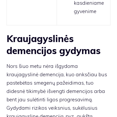
kasdieniame
gyvenime
Kraujagyslinės
demencijos gydymas
Nors šiuo metu nėra išgydoma
kraujagyslinė demencija, kuo anksčiau bus
pastebėtas smegenų pažeidimas, tuo
didesnė tikimybė išvengti demencijos arba
bent jau sulėtinti ligos progresavimą.
Gydydami rizikos veiksnius, sukėlusius
kraujagyslinę demenciją, pvz., aukštą