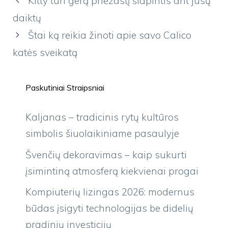
Kitty turi gerą priežastį šlapintis ant jūsų
daiktų
Štai ką reikia žinoti apie savo Calico
katės sveikatą
Paskutiniai Straipsniai
Kaljanas – tradicinis rytų kultūros
simbolis šiuolaikiniame pasaulyje
Švenčių dekoravimas – kaip sukurti
įsimintiną atmosferą kiekvienai progai
Kompiuterių lizingas 2026: modernus
būdas įsigyti technologijas be didelių
pradinių investicijų