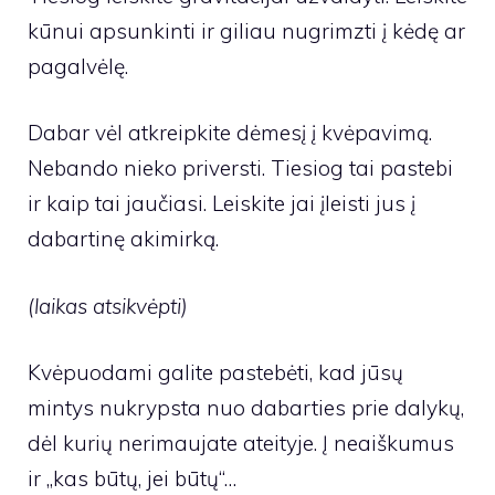
kūnui apsunkinti ir giliau nugrimzti į kėdę ar
pagalvėlę.
Dabar vėl atkreipkite dėmesį į kvėpavimą.
Nebando nieko priversti. Tiesiog tai pastebi
ir kaip tai jaučiasi. Leiskite jai įleisti jus į
dabartinę akimirką.
(laikas atsikvėpti)
Kvėpuodami galite pastebėti, kad jūsų
mintys nukrypsta nuo dabarties prie dalykų,
dėl kurių nerimaujate ateityje. Į neaiškumus
ir „kas būtų, jei būtų“…