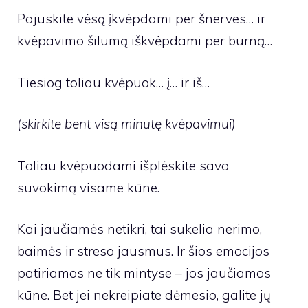
Pajuskite vėsą įkvėpdami per šnerves… ir
kvėpavimo šilumą iškvėpdami per burną…
Tiesiog toliau kvėpuok… į… ir iš…
(skirkite bent visą minutę kvėpavimui)
Toliau kvėpuodami išplėskite savo
suvokimą visame kūne.
Kai jaučiamės netikri, tai sukelia nerimo,
baimės ir streso jausmus. Ir šios emocijos
patiriamos ne tik mintyse – jos jaučiamos
kūne. Bet jei nekreipiate dėmesio, galite jų