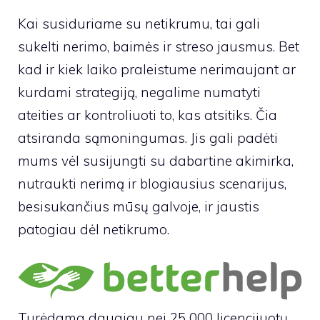
Kai susiduriame su netikrumu, tai gali
sukelti nerimo, baimės ir streso jausmus. Bet
kad ir kiek laiko praleistume nerimaujant ar
kurdami strategiją, negalime numatyti
ateities ar kontroliuoti to, kas atsitiks. Čia
atsiranda sąmoningumas. Jis gali padėti
mums vėl susijungti su dabartine akimirka,
nutraukti nerimą ir blogiausius scenarijus,
besisukančius mūsų galvoje, ir jaustis
patogiau dėl netikrumo.
Turėdama daugiau nei 25 000 licencijuotų