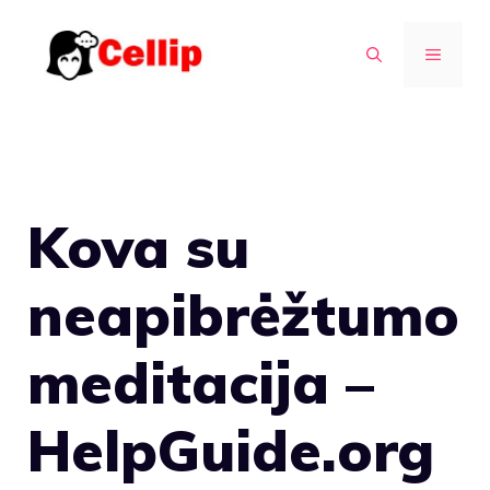
Pereiti
prie
MENIU
turinio
Kova su
neapibrėžtumo
meditacija –
HelpGuide.org