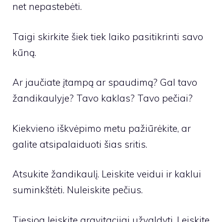
net nepastebėti.
Taigi skirkite šiek tiek laiko pasitikrinti savo
kūną.
Ar jaučiate įtampą ar spaudimą? Gal tavo
žandikaulyje? Tavo kaklas? Tavo pečiai?
Kiekvieno iškvėpimo metu pažiūrėkite, ar
galite atsipalaiduoti šias sritis.
Atsukite žandikaulį. Leiskite veidui ir kaklui
suminkštėti. Nuleiskite pečius.
Tiesiog leiskite gravitacijai užvaldyti. Leiskite