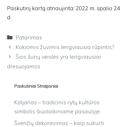
Paskutinį kartą atnaujinta: 2022 m. spalio 24
d
Kategorijos
Patarimas
Kokiomis žuvimis lengviausia rūpintis?
Šios šunų veislės yra lengviausiai
dresuojamos
Paskutiniai Straipsniai
Kaljanas – tradicinis rytų kultūros
simbolis šiuolaikiniame pasaulyje
Švenčių dekoravimas – kaip sukurti