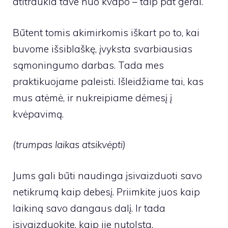
atitraukia tave nuo kvapo – taip pat gerai.
Būtent tomis akimirkomis iškart po to, kai
buvome išsiblaškę, įvyksta svarbiausias
sąmoningumo darbas. Tada mes
praktikuojame paleisti. Išleidžiame tai, kas
mus atėmė, ir nukreipiame dėmesį į
kvėpavimą.
(trumpas laikas atsikvėpti)
Jums gali būti naudinga įsivaizduoti savo
netikrumą kaip debesį. Priimkite juos kaip
laikiną savo dangaus dalį. Ir tada
įsivaizduokite, kaip jie nutolsta.