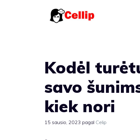
Pereiti
prie
turinio
Kodėl turėt
savo šunims
kiek nori
15 sausio, 2023
pagal
Celip