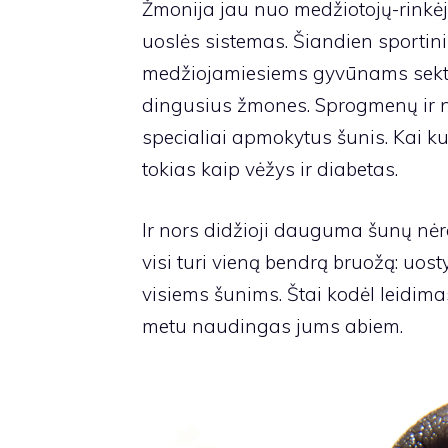
Žmonija jau nuo medžiotojų-rink
uoslės sistemas. Šiandien sportin
medžiojamiesiems gyvūnams sekti
dingusius žmones. Sprogmenų ir 
specialiai apmokytus šunis. Kai ku
tokias kaip vėžys ir diabetas.
Ir nors didžioji dauguma šunų nėra 
visi turi vieną bendrą bruožą: uost
visiems šunims. Štai kodėl leidima
metu naudingas jums abiem.