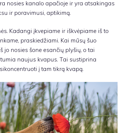
a nosies kanalo apačioje ir yra atsakingas
su ir poravimusi, aptikimą.
ės. Kadangi įkvepiame ir iškvėpiame iš to
tinkame, praskiedžiami. Kai mūsų šuo
š jo nosies šone esančių plyšių, o tai
ų įstumia naujus kvapus. Tai sustiprina
sikoncentruoti į tam tikrą kvapą.