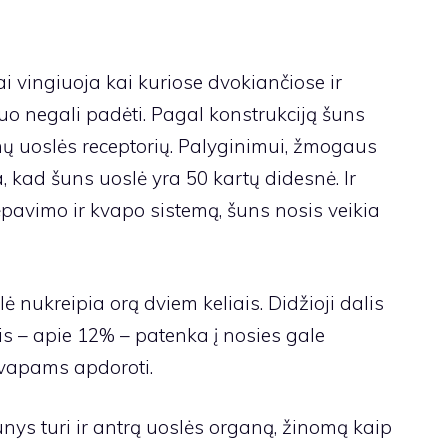
ai vingiuoja kai kuriose dvokiančiose ir
uo negali padėti. Pagal konstrukciją šuns
nų uoslės receptorių. Palyginimui, žmogaus
kia, kad šuns uoslė yra 50 kartų didesnė. Ir
avimo ir kvapo sistemą, šuns nosis veikia
 nukreipia orą dviem keliais. Didžioji dalis
lis – apie 12% – patenka į nosies gale
kvapams apdoroti.
unys turi ir antrą uoslės organą, žinomą kaip