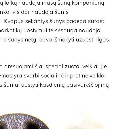
ėjų laikų naudoja mūsų šunų kompanionų
inkai vis dar naudoja šunis
. Kvapus sekantys šunys padeda surasti
narkotikų uostymui teisėsauga naudoja
rie šunys netgi buvo išmokyti užuosti ligas,
dresuojami šiai specializuotai veiklai, jie
ymas yra svarbi socialinė ir protinė veikla
s šuniui uostyti kasdienių pasivaikščiojimų