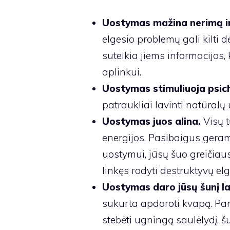
Uostymas mažina nerimą ir
elgesio problemų gali kilti 
suteikia jiems informacijos,
aplinkui.
Uostymas stimuliuoja psich
patraukliai lavinti natūralų 
Uostymas juos alina.
Visų t
energijos. Pasibaigus geram
uostymui, jūsų šuo greičiau
linkęs rodyti destruktyvų elg
Uostymas daro jūsų šunį l
sukurta apdoroti kvapą. Pa
stebėti ugningą saulėlydį, šu