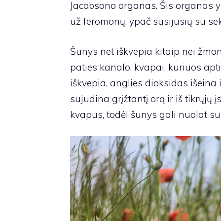
Jacobsono organas. Šis organas yr
už feromonų, ypač susijusių su sek
Šunys net iškvepia kitaip nei žmon
paties kanalo, kvapai, kuriuos ap
iškvepia, anglies dioksidas išeina i
sujudina grįžtantį orą ir iš tikrųj
kvapus, todėl šunys gali nuolat su