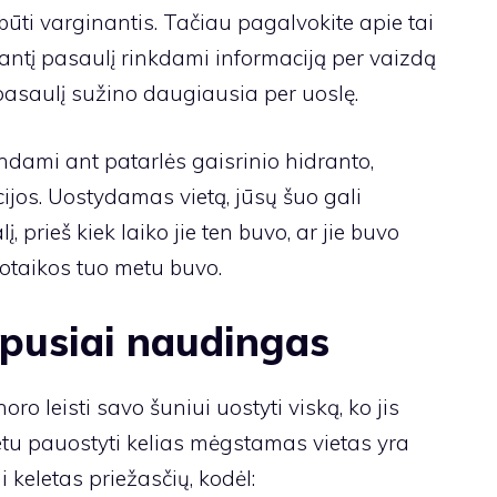
ūti varginantis. Tačiau pagalvokite apie tai
antį pasaulį rinkdami informaciją per vaizdą
pasaulį sužino daugiausia per uoslę.
andami ant patarlės gaisrinio hidranto,
ijos. Uostydamas vietą, jūsų šuo gali
, prieš kiek laiko jie ten buvo, ar jie buvo
nuotaikos tuo metu buvo.
pusiai naudingas
noro leisti savo šuniui uostyti viską, ko jis
metu pauostyti kelias mėgstamas vietas yra
 keletas priežasčių, kodėl: