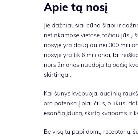
Apie tą nosį
Jie dažniausiai būna šlapi ir dažn
netinkamose vietose, tačiau jūsų š
nosyje yra daugiau nei 300 milijo
nosyje yra tik 6 milijonai, tai reiš
nors žmonės naudoja tą pačią kvėp
skirtingai.
Kai šunys kvėpuoja, audinių raukšlė
oro patenka į plaučius, o likusi da
esančią įdubą, skirtą kvapams ir 
Be visų tų papildomų receptorių, š