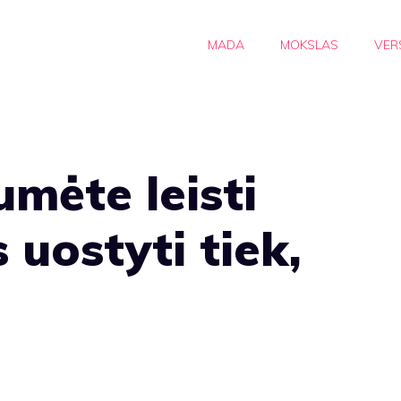
MADA
MOKSLAS
VER
umėte leisti
 uostyti tiek,