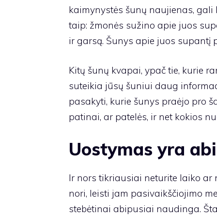
kaimynystės šunų naujienas, gali b
taip: žmonės sužino apie juos sup
ir garsą. Šunys apie juos supantį 
Kitų šunų kvapai, ypač tie, kurie r
suteikia jūsų šuniui daug informac
pasakyti, kurie šunys praėjo pro šalį
patinai, ar patelės, ir net kokios 
Uostymas yra abi
Ir nors tikriausiai neturite laiko ar 
nori, leisti jam pasivaikščiojimo 
stebėtinai abipusiai naudinga. Štai