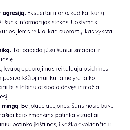
 agresiją.
Ekspertai mano, kad kai kurių
dėl šuns informacijos stokos. Uostymas
 kurios jiems reikia, kad suprastų, kas vyksta
iką.
Tai padeda jūsų šuniui smagiai ir
uoslę.
ų kvapų apdorojimas reikalauja psichinės
 pasivaikščiojimui, kuriame yra laiko
siai bus labiau atsipalaidavęs ir mažiau
esį.
aimingą.
Be jokios abejonės, šuns nosis buvo
našiai kaip žmonėms patinka vizualiai
niui patinka įkišti nosį į kažką dvokiančio ir