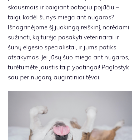
skausmais ir baigiant patogiu pojūčiu –
taigi, kodėl šunys miega ant nugaros?
Išnagrinėjome šį juokingą reiškinį, norėdami
sužinoti, ką turėjo pasakyti veterinarai ir
šunų elgesio specialistai, ir jums patiks
atsakymas. Jei jūsų šuo miega ant nugaros,
turėtumėte jaustis taip ypatingai! Paglostyk
sau per nugarą, augintiniai tėvai.