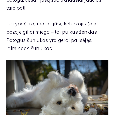
taip pat!
Tai ypač tikėtina, jei jūsų keturkojis šioje
pozoje giliai miega – tai puikus ženklas!
Patogus šuniukas yra gerai pailsėjęs,
laimingas šuniukas.