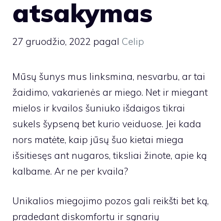
atsakymas
27 gruodžio, 2022
pagal
Celip
Mūsų šunys mus linksmina, nesvarbu, ar tai
žaidimo, vakarienės ar miego. Net ir miegant
mielos ir kvailos šuniuko išdaigos tikrai
sukels šypseną bet kurio veiduose. Jei kada
nors matėte, kaip jūsų šuo kietai miega
išsitiesęs ant nugaros, tiksliai žinote, apie ką
kalbame. Ar ne per kvaila?
Unikalios miegojimo pozos gali reikšti bet ką,
pradedant diskomfortu ir sąnarių