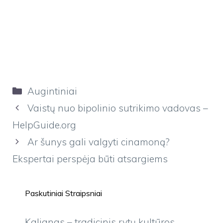
Kategorijos
Augintiniai
Vaistų nuo bipolinio sutrikimo vadovas –
HelpGuide.org
Ar šunys gali valgyti cinamoną?
Ekspertai perspėja būti atsargiems
Paskutiniai Straipsniai
Kaljanas – tradicinis rytų kultūros