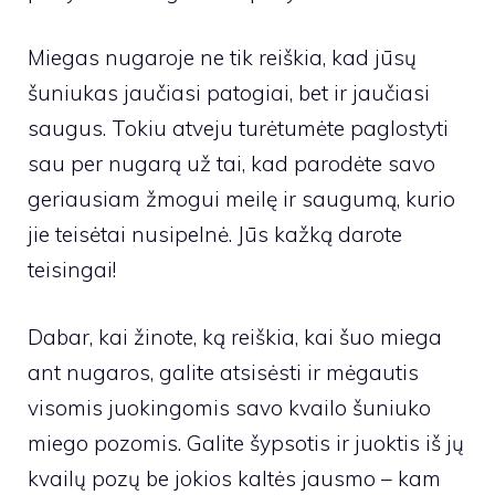
Miegas nugaroje ne tik reiškia, kad jūsų
šuniukas jaučiasi patogiai, bet ir jaučiasi
saugus. Tokiu atveju turėtumėte paglostyti
sau per nugarą už tai, kad parodėte savo
geriausiam žmogui meilę ir saugumą, kurio
jie teisėtai nusipelnė. Jūs kažką darote
teisingai!
Dabar, kai žinote, ką reiškia, kai šuo miega
ant nugaros, galite atsisėsti ir mėgautis
visomis juokingomis savo kvailo šuniuko
miego pozomis. Galite šypsotis ir juoktis iš jų
kvailų pozų be jokios kaltės jausmo – kam