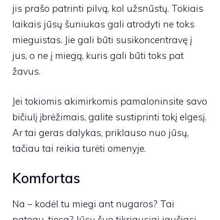
jis prašo patrinti pilvą, kol užsnūstų. Tokiais
laikais jūsų šuniukas gali atrodyti ne toks
mieguistas. Jie gali būti susikoncentravę į
jus, o ne į miegą, kuris gali būti toks pat
žavus.
Jei tokiomis akimirkomis pamaloninsite savo
bičiulį įbrėžimais, galite sustiprinti tokį elgesį.
Ar tai geras dalykas, priklauso nuo jūsų,
tačiau tai reikia turėti omenyje.
Komfortas
Na – kodėl tu miegi ant nugaros? Tai
patogu, tiesa? Jūsų šuo tikriausiai jaučiasi