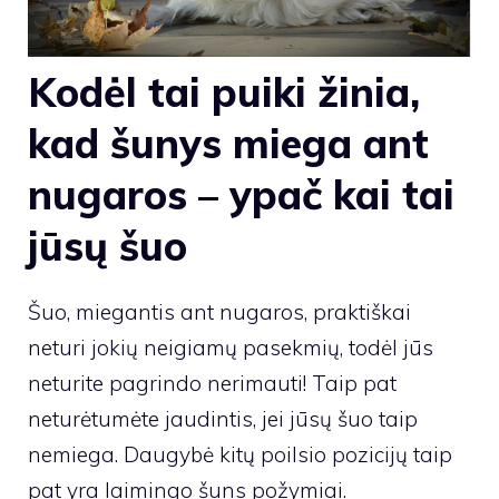
Kodėl tai puiki žinia,
kad šunys miega ant
nugaros – ypač kai tai
jūsų šuo
Šuo, miegantis ant nugaros, praktiškai
neturi jokių neigiamų pasekmių, todėl jūs
neturite pagrindo nerimauti! Taip pat
neturėtumėte jaudintis, jei jūsų šuo taip
nemiega. Daugybė kitų poilsio pozicijų taip
pat yra laimingo šuns požymiai.