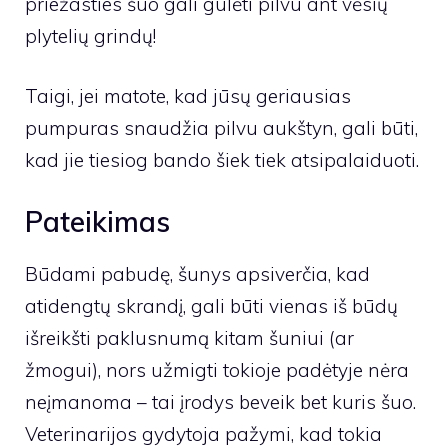
priežasties šuo gali gulėti pilvu ant vėsių
plytelių grindų!
Taigi, jei matote, kad jūsų geriausias
pumpuras snaudžia pilvu aukštyn, gali būti,
kad jie tiesiog bando šiek tiek atsipalaiduoti.
Pateikimas
Būdami pabudę, šunys apsiverčia, kad
atidengtų skrandį, gali būti vienas iš būdų
išreikšti paklusnumą kitam šuniui (ar
žmogui), nors užmigti tokioje padėtyje nėra
neįmanoma – tai įrodys beveik bet kuris šuo.
Veterinarijos gydytoja pažymi, kad tokia