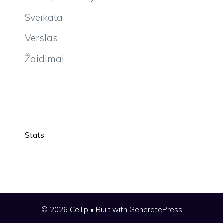
Sveikata
Verslas
Žaidimai
Stats
© 2026 Cellip
• Built with
GeneratePress