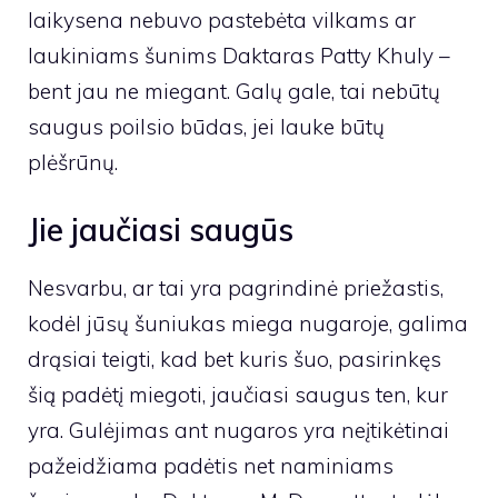
laikysena nebuvo pastebėta vilkams ar
laukiniams šunims
Daktaras Patty Khuly
–
bent jau ne miegant. Galų gale, tai nebūtų
saugus poilsio būdas, jei lauke būtų
plėšrūnų.
Jie jaučiasi saugūs
Nesvarbu, ar tai yra pagrindinė priežastis,
kodėl jūsų šuniukas miega nugaroje, galima
drąsiai teigti, kad bet kuris šuo, pasirinkęs
šią padėtį miegoti, jaučiasi saugus ten, kur
yra. Gulėjimas ant nugaros yra neįtikėtinai
pažeidžiama padėtis net naminiams