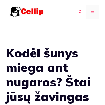
Pereiti
prie
MENIU
turinio
Kodėl šunys
miega ant
nugaros? Štai
jūsų žavingas