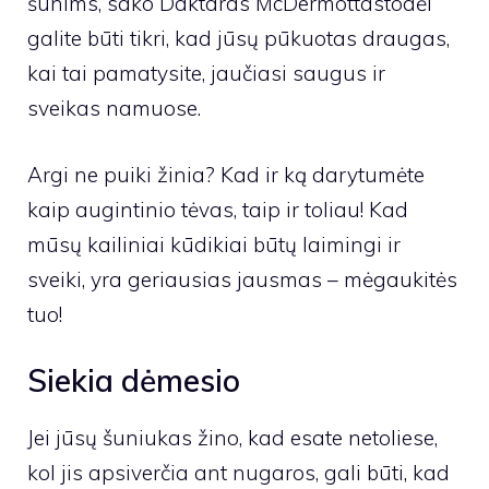
šunims, sako
Daktaras McDermottas
todėl
galite būti tikri, kad jūsų pūkuotas draugas,
kai tai pamatysite, jaučiasi saugus ir
sveikas namuose.
Argi ne puiki žinia? Kad ir ką darytumėte
kaip augintinio tėvas, taip ir toliau! Kad
mūsų kailiniai kūdikiai būtų laimingi ir
sveiki, yra geriausias jausmas – mėgaukitės
tuo!
Siekia dėmesio
Jei jūsų šuniukas žino, kad esate netoliese,
kol jis apsiverčia ant nugaros, gali būti, kad