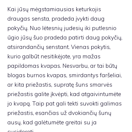
Kai jūsų mėgstamiausias keturkojis
draugas sensta, pradeda įvykti daug
pokyčių. Nuo lėtesnių judesių iki putlesnio
ūgio jūsų šuo pradeda patirti daug pokyčių,
atsirandančių senstant. Vienas pokytis,
kurio galbūt nesitikėjote, yra mažas
papildomas kvapas. Nesvarbu, ar tai būtų
blogas burnos kvapas, smirdantys faršeliai,
ar kita priežastis, supratę šuns smarvės
priežastis galite įkvėpti, kad atgaivintumėte
jo kvapą. Taip pat gali tekti suvokti galimas
priežastis, esančias už dvokiančių šunų
ausų, kad galėtumėte greitai su ja
susidoroti.