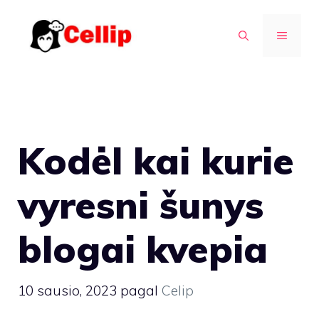
Pereiti
prie
MENIU
turinio
Kodėl kai kurie
vyresni šunys
blogai kvepia
10 sausio, 2023
pagal
Celip