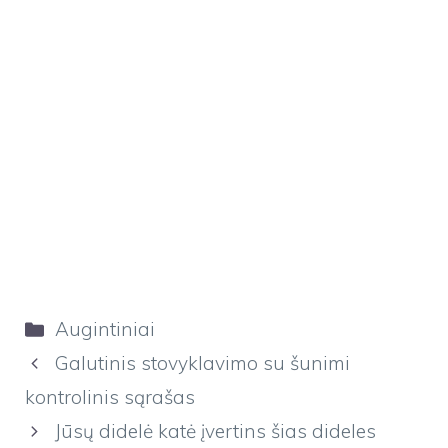
Kategorijos
Augintiniai
Galutinis stovyklavimo su šunimi
kontrolinis sąrašas
Jūsų didelė katė įvertins šias dideles