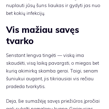
nuplauti jūsų šuns liaukas ir gydyti jas nuo
bet kokių infekcijų.
Vis mažiau savęs
tvarko
Senstant lengva tingėti — viską ima
skaudėti, visą laiką pavargsti, o miegas bet
kurią akimirką skamba gerai. Taigi, senam
šuniukui augant, jis tikriausiai vis rečiau
pradeda tvarkytis.
Deja, šie sumažėję savęs priežiūros įpročiai
gali sukelti nemalonų kvapą. Geriausias