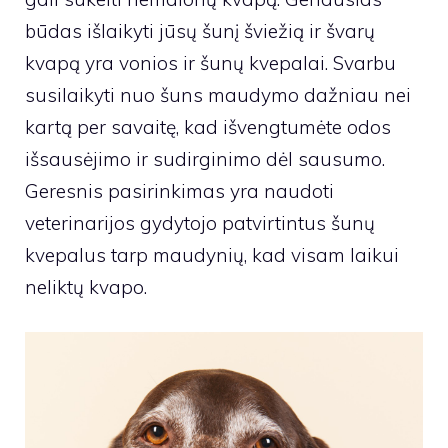
būdas išlaikyti jūsų šunį šviežią ir švarų
kvapą yra vonios ir šunų kvepalai. Svarbu
susilaikyti nuo šuns maudymo dažniau nei
kartą per savaitę, kad išvengtumėte odos
išsausėjimo ir sudirginimo dėl sausumo.
Geresnis pasirinkimas yra naudoti
veterinarijos gydytojo patvirtintus šunų
kvepalus tarp maudynių, kad visam laikui
neliktų kvapo.