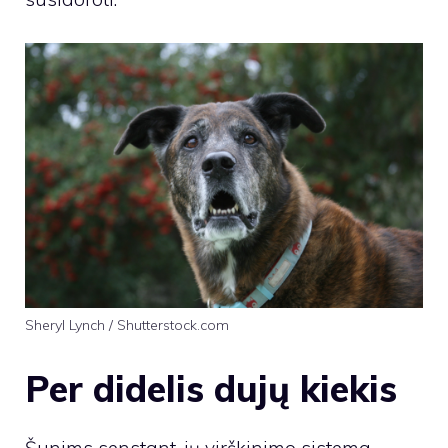
Sheryl Lynch / Shutterstock.com
Per didelis dujų kiekis
Šunims senstant, jų virškinimo sistema