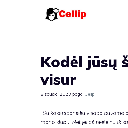
Pereiti
prie
turinio
Kodėl jūsų 
visur
8 sausio, 2023
pagal
Celip
„Su kokerspanieliu visada buvome art
mano klubų. Net jei aš neišeinu iš 