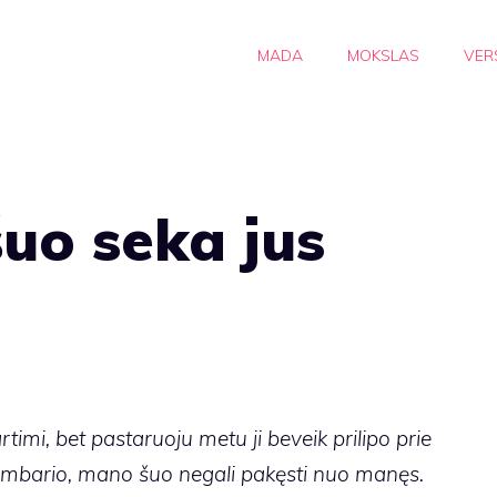
MADA
MOKSLAS
VER
šuo seka jus
imi, bet pastaruoju metu ji beveik prilipo prie
kambario, mano šuo negali pakęsti nuo manęs.