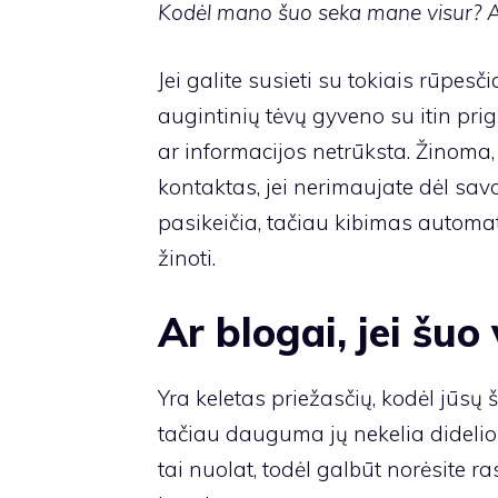
Kodėl mano šuo seka mane visur? Ar
Jei galite susieti su tokiais rūpesč
augintinių tėvų gyveno su itin prig
ar informacijos netrūksta. Žinoma,
kontaktas, jei nerimaujate dėl savo
pasikeičia, tačiau kibimas automat
žinoti.
Ar blogai, jei šuo
Yra keletas priežasčių, kodėl jūsų š
tačiau dauguma jų nekelia didelio s
tai nuolat, todėl galbūt norėsite ras