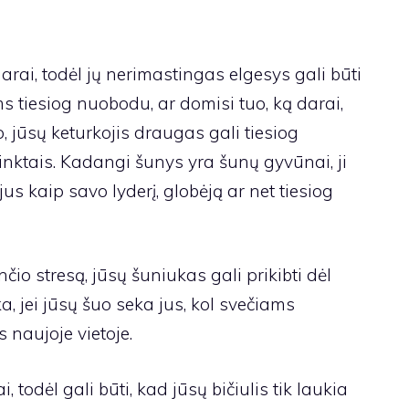
rai, todėl jų nerimastingas elgesys gali būti
ms tiesiog nuobodu, ar domisi tuo, ką darai,
, jūsų keturkojis draugas gali tiesiog
inktais. Kadangi šunys yra šunų gyvūnai, ji
jus kaip savo lyderį, globėją ar net tiesiog
čio stresą, jūsų šuniukas gali prikibti dėl
a, jei jūsų šuo seka jus, kol svečiams
s naujoje vietoje.
todėl gali būti, kad jūsų bičiulis tik laukia