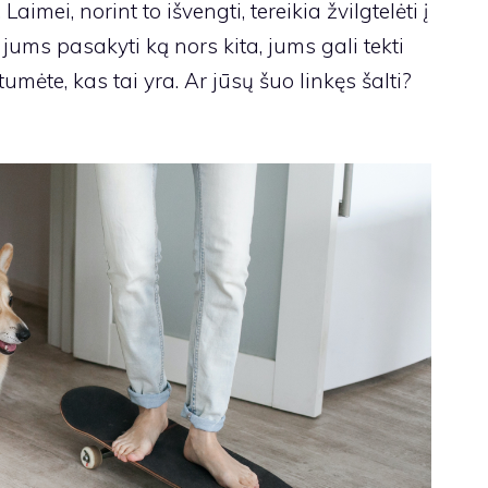
imei, norint to išvengti, tereikia žvilgtelėti į
 jums pasakyti ką nors kita, jums gali tekti
tumėte, kas tai yra. Ar jūsų šuo linkęs šalti?