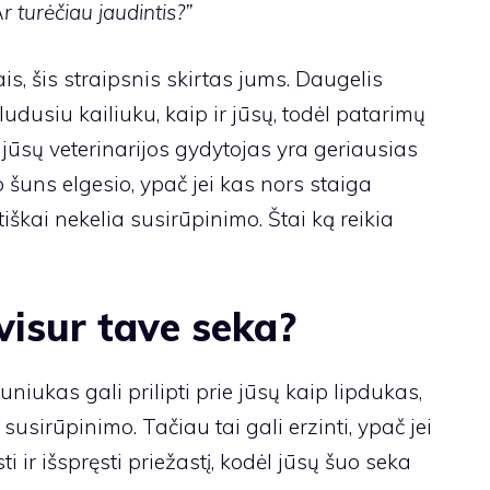
 turėčiau jaudintis?”
iais, šis straipsnis skirtas jums. Daugelis
ludusiu kailiuku, kaip ir jūsų, todėl patarimų
 jūsų veterinarijos gydytojas yra geriausias
 šuns elgesio, ypač jei kas nors staiga
iškai nekelia susirūpinimo. Štai ką reikia
 visur tave seka?
uniukas gali prilipti prie jūsų kaip lipdukas,
usirūpinimo. Tačiau tai gali erzinti, ypač jei
ti ir išspręsti priežastį, kodėl jūsų šuo seka