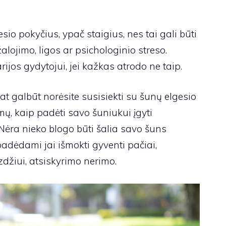
sio pokyčius, ypač staigius, nes tai gali būti
ojimo, ligos ar psichologinio streso.
rijos gydytojui, jei kažkas atrodo ne taip.
at galbūt norėsite susisiekti su šunų elgesio
ų, kaip padėti savo šuniukui įgyti
Nėra nieko blogo būti šalia savo šuns
padėdami jai išmokti gyventi pačiai,
džiui, atsiskyrimo nerimo.