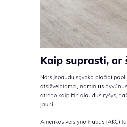
Kaip suprasti, ar
Nors įspaudų sąvoka plačiai paplit
atsižvelgiama į naminius gyvūnus
atrodo kaip itin glaudus ryšys, daž
jauni.
Amerikos veislyno klubas
(AKC) ta