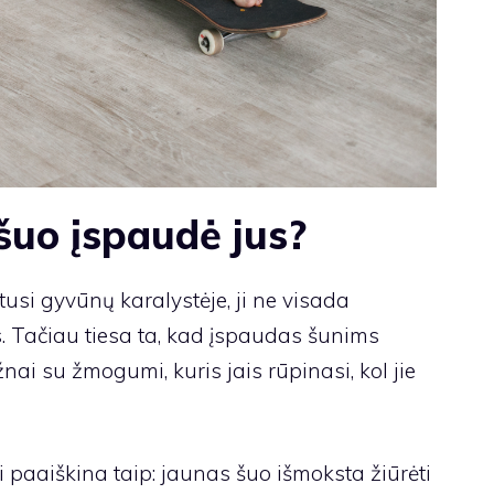
 šuo įspaudė jus?
usi gyvūnų karalystėje, ji ne visada
. Tačiau tiesa ta, kad įspaudas šunims
nai su žmogumi, kuris jais rūpinasi, kol jie
i paaiškina taip: jaunas šuo išmoksta žiūrėti