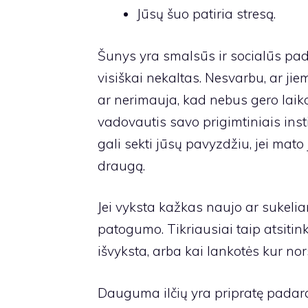
Jūsų šuo patiria stresą.
Šunys yra smalsūs ir socialūs pada
visiškai nekaltas. Nesvarbu, ar jie
ar nerimauja, kad nebus gero laiko
vadovautis savo prigimtiniais inst
gali sekti jūsų pavyzdžiu, jei mato 
draugą.
Jei vyksta kažkas naujo ar sukelian
patogumo. Tikriausiai taip atsitink
išvyksta, arba kai lankotės kur nor
Dauguma ilčių yra pripratę padarai, 