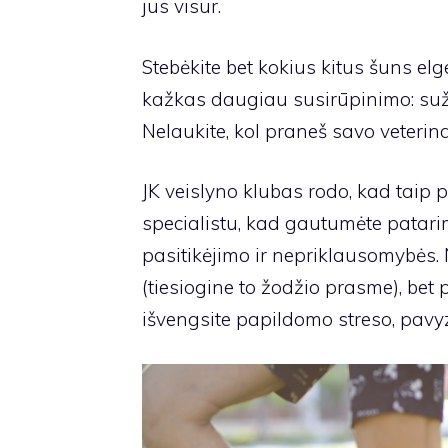
jus visur.
Stebėkite bet kokius kitus šuns elge
kažkas daugiau susirūpinimo: sužal
Nelaukite, kol praneš savo veterina
JK veislyno klubas
rodo, kad taip p
specialistu, kad gautumėte patarim
pasitikėjimo ir nepriklausomybės. 
(tiesiogine to žodžio prasme), bet 
išvengsite papildomo streso, pavyz