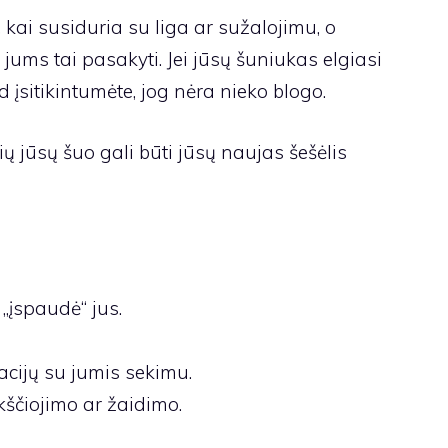
, kai susiduria su liga ar sužalojimu, o
ums tai pasakyti. Jei jūsų šuniukas elgiasi
kad įsitikintumėte, jog nėra nieko blogo.
rių jūsų šuo gali būti jūsų naujas šešėlis
„įspaudė“ jus.
acijų su jumis sekimu.
kščiojimo ar žaidimo.