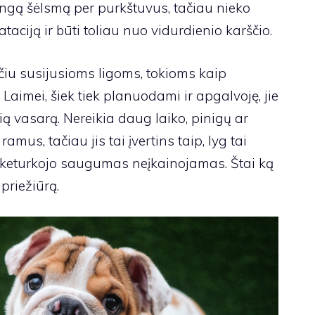
ngą šėlsmą per purkštuvus, tačiau nieko
ataciją ir būti toliau nuo vidurdienio karščio.
čiu susijusioms ligoms, tokioms kaip
 Laimei, šiek tiek planuodami ir apgalvoję, jie
šią vasarą. Nereikia daug laiko, pinigų ar
mus, tačiau jis tai įvertins taip, lyg tai
sų keturkojo saugumas neįkainojamas. Štai ką
priežiūrą.