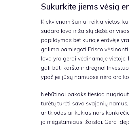
Sukurkite jiems vėsią e
Kiekvienam šuniui reikia vietos, ku
sudaro lova ir žaislų dėžė, ar visa
papildymas bet kurioje erdvėje yra 
galima pamiegoti
Frisco vėsinant
lova yra gerai vėdinamoje vietoje, 
gali būti karšta ir drėgna! Investuo
ypač jei jūsų namuose nėra oro ko
Nebūtinai pakaks tiesiog nugriauti
turėtų turėti savo svajonių namus,
antklodes ar kokias nors konkrečia
jo mėgstamiausi žaislai. Gera idėja