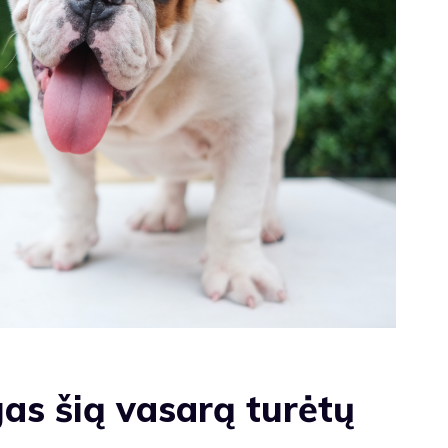
as šią vasarą turėtų