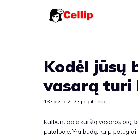
Pereiti
prie
turinio
Kodėl jūsų 
vasarą turi 
18 sausio, 2023
pagal
Celip
Kalbant apie karštą vasaros orą, b
patalpoje. Yra būdų, kaip patogiai 