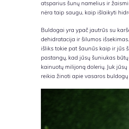
atsparius šunų namelius ir žaismi
nėra taip saugu, kaip išlaikyti hidr
Buldogai yra ypač jautrūs su karš
dehidratacija ir šilumos išsekimas.
išliks tokie pat šaunūs kaip ir jūs 
pastangų, kad jūsų šuniukas būtų ra
kainuotų milijoną dolerių. Juk jū
reikia žinoti apie vasaros buldogų 