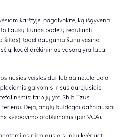
 vėsiam karštyje, pagalvokite, ką išgyvena
to liaukų, kurios padėtų reguliuoti
na šiltas), todėl dauguma šunų vėsina
asčių, kodėl drėkinimas vasarą yra labai
ios nosies veislės dar labiau netoleruoja
 plačiomis galvomis ir susiaurėjusiais
falinėmis; tarp jų yra Shih Tzus,
 terjerai. Deja, anglų buldogai dažniausiai
sioms kvėpavimo problemoms (per
VCA
).
anatomijos pirmiausia sunku kvėpuoti,