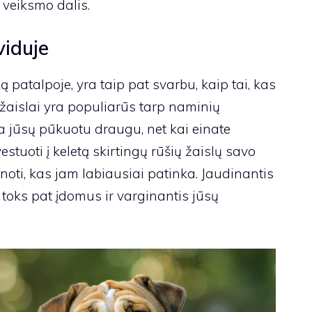
p veiksmo dalis.
viduje
ą patalpoje, yra taip pat svarbu, kaip tai, kas
žaislai
yra populiarūs tarp naminių
ma jūsų pūkuotu draugu, net kai einate
vestuoti į keletą skirtingų rūšių žaislų savo
oti, kas jam labiausiai patinka. Jaudinantis
 toks pat įdomus ir varginantis jūsų