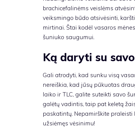
brachicefalinėms veislėms atvėsin
veiksmingo būdo atsivėsinti, karšti
mirtinai. Štai kodėl vasaros mėne
šuniuko saugumui.
Ką daryti su sav
Gali atrodyti, kad sunku visą vasar
nereiškia, kad jūsų pūkuotas draug
laiko ir TLC, galite suteikti savo š
galėtų vadintis, taip pat keletą žai
paskatintų. Nepamirškite praleisti
užsiėmęs vėsinimu!