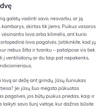
rdvę
rią galėtų vadinti savo, nesvarbu, ar ją
s kambarys, skirtas tik jiems. Puikus vasaros
vėsinantis lova arba kilimėlis, ant kurio
i ortopedinė lova pagalvės
. Įsitikinkite, kad jų
kur nebus šilta ir tvanku – patalpose vis tiek
ti į ventiliatorių ar du taip pat nepakenks,
ndicionieriaus.
 lovą ar dėžę ant grindų. Jūsų šuniukas
 tiesa? Jei jūsų šuo mėgsta pūkuotas
s pagalves, jos būtų puikus priedas, kaip ir
 laikyti savo šunį vietoje, kur dažnai būsite