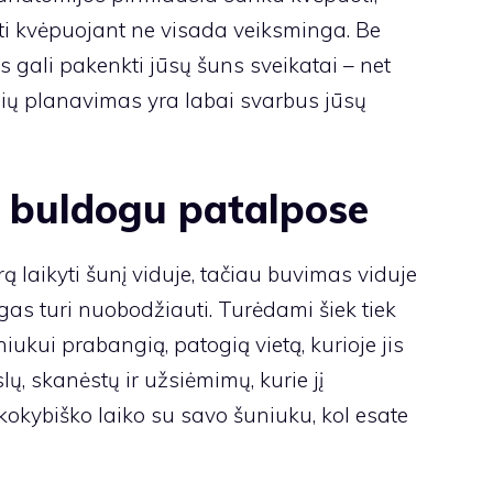
ti kvėpuojant ne visada veiksminga. Be
s gali pakenkti jūsų šuns sveikatai – net
sių planavimas yra labai svarbus jūsų
o buldogu patalpose
ą laikyti šunį viduje, tačiau buvimas viduje
as turi nuobodžiauti. Turėdami šiek tiek
uniukui prabangią, patogią vietą, kurioje jis
slų, skanėstų ir užsiėmimų, kurie jį
 kokybiško laiko su savo šuniuku, kol esate