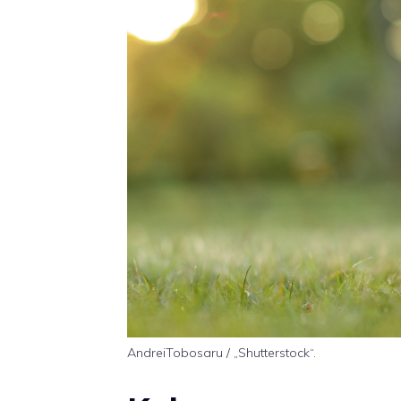
AndreiTobosaru / „Shutterstock“.