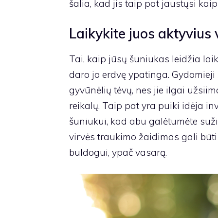
šalia, kad jis taip pat jaustųsi kai
Laikykite juos aktyvius 
Tai, kaip jūsų šuniukas leidžia laik
daro jo erdvę ypatinga.
Gydomieji 
gyvūnėlių tėvų, nes jie ilgai užsii
reikalų. Taip pat yra puiki idėja in
šuniukui, kad abu galėtumėte sužin
virvės traukimo žaidimas gali būti
buldogui, ypač vasarą.