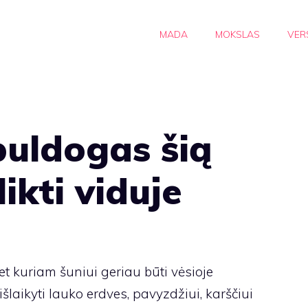
MADA
MOKSLAS
VER
buldogas šią
likti viduje
et kuriam šuniui geriau būti vėsioje
išlaikyti lauko erdves, pavyzdžiui, karščiui