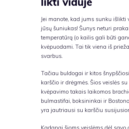
likti viduje
Jei manote, kad jums sunku išlikti
jūsų šuniukas! Šunys neturi prakai
temperatūrą (o kailis gali būti ga
kvėpuodami. Tai tik viena iš priež
svarbus.
Tačiau buldogai ir kitos šnypščios
karščio ir drėgmės. Šios veislės su
kvėpavimo takais laikomos brachice
bulmastifai, boksininkai ir Bostono
yra jautriausi su karščiu susiju
Kadangi šioms veislėms dėl savo 