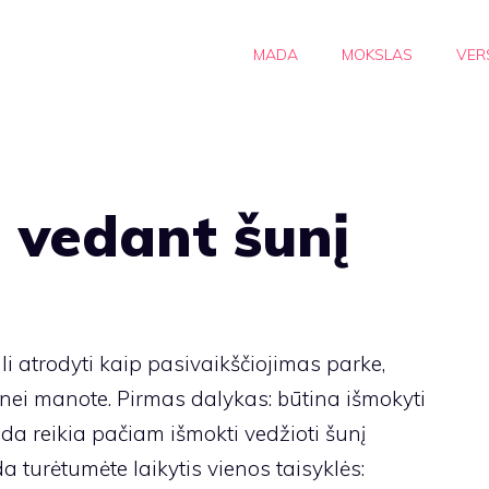
MADA
MOKSLAS
VER
 vedant šunį
 atrodyti kaip pasivaikščiojimas parke,
 nei manote. Pirmas dalykas: būtina išmokyti
da reikia pačiam išmokti vedžioti šunį
da turėtumėte laikytis vienos taisyklės: