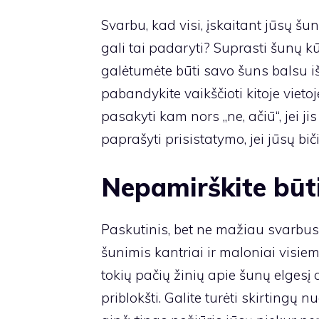
Svarbu, kad visi, įskaitant jūsų šun
gali tai padaryti? Suprasti šunų kū
galėtumėte būti savo šuns balsu iš
pabandykite vaikščioti kitoje vieto
pasakyti kam nors „ne, ačiū“, jei jis
paprašyti prisistatymo, jei jūsų bi
Nepamirškite būt
Paskutinis, bet ne mažiau svarbus
šunimis kantriai ir maloniai visiem
tokių pačių žinių apie šunų elgesį a
priblokšti. Galite turėti skirting