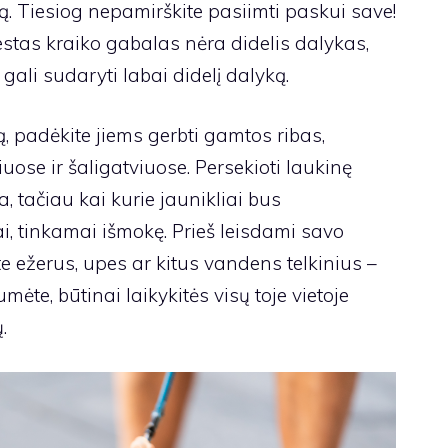
ną. Tiesiog nepamirškite pasiimti paskui save!
tas kraiko gabalas nėra didelis dalykas,
gali sudaryti labai didelį dalyką.
 padėkite jiems gerbti gamtos ribas,
ose ir šaligatviuose. Persekioti laukinę
 tačiau kai kurie jaunikliai bus
i, tinkamai išmokę. Prieš leisdami savo
ite ežerus, upes ar kitus vandens telkinius –
mėte, būtinai laikykitės visų toje vietoje
.