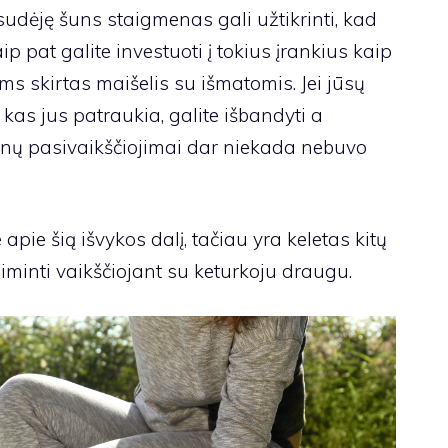
udėję šuns staigmenas gali užtikrinti, kad
aip pat galite investuoti į tokius įrankius kaip
ums skirtas maišelis su išmatomis. Jei jūsų
 kas jus patraukia, galite išbandyti a
Šunų pasivaikščiojimai dar niekada nebuvo
apie šią išvykos ​​dalį, tačiau yra keletas kitų
siminti vaikščiojant su keturkoju draugu.