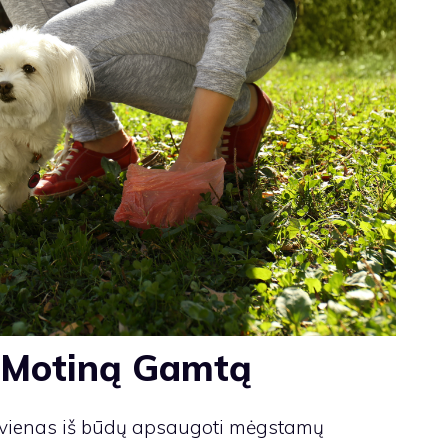
e Motiną Gamtą
 vienas iš būdų apsaugoti mėgstamų