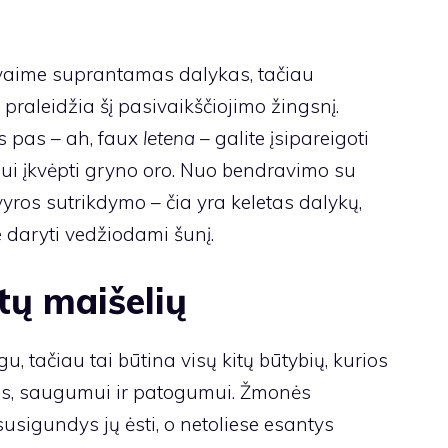
 savaime suprantamas dalykas, tačiau
praleidžia šį pasivaikščiojimo žingsnį.
as pas – ah, faux
letena
– galite įsipareigoti
i įkvėpti gryno oro. Nuo bendravimo su
yros sutrikdymo – čia yra keletas dalykų,
 daryti vedžiodami šunį.
tų maišelių
u, tačiau tai būtina visų kitų būtybių, kurios
is, saugumui ir patogumui. Žmonės
susigundys jų ėsti, o netoliese esantys