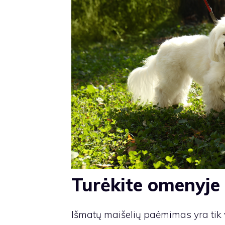
Turėkite omenyj
Išmatų maišelių paėmimas yra tik