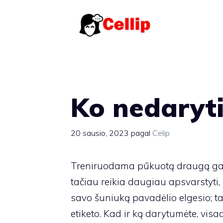
Pereiti
prie
turinio
Ko nedaryti
20 sausio, 2023
pagal
Celip
Treniruodama pūkuotą draugą gali
tačiau reikia daugiau apsvarstyti,
savo šuniuką pavadėlio elgesio; ta
etiketo. Kad ir ką darytumėte, visa