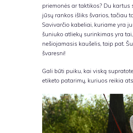
priemonės ar taktikos? Du kartus s
jūsų rankos išliks švarios, tačiau t
Savivarčio kabeliai
, kuriame yra j
šuniuko atliekų surinkimas yra tai,
nešiojamasis kaušelis
, taip pat. 
švaresni!
Gali būti puiku, kai viską supratote 
etiketo patarimų, kuriuos reikia at