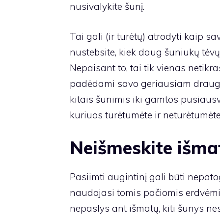
nusivalykite šunį.
Tai gali (ir turėtų) atrodyti kaip
nustebsite, kiek daug šuniukų tėvų 
Nepaisant to, tai tik vienas netikr
padėdami savo geriausiam draugu
kitais šunimis iki gamtos pusiausv
kuriuos turėtumėte ir neturėtumėte
Neišmeskite išma
Pasiimti augintinį gali būti nepatog
naudojasi tomis pačiomis erdvėm
nepaslys ant išmatų, kiti šunys ne