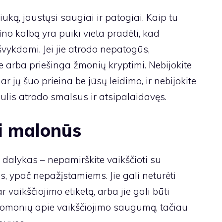
iuką, jaustųsi saugiai ir patogiai. Kaip tu
no kalbą yra puiki vieta pradėti, kad
vykdami. Jei jie atrodo nepatogūs,
je arba priešinga žmonių kryptimi. Nebijokite
 ar jų šuo prieina be jūsų leidimo, ir nebijokite
čiulis atrodo smalsus ir atsipalaidavęs.
i malonūs
 dalykas – nepamirškite vaikščioti su
s, ypač nepažįstamiems. Jie gali neturėti
r vaikščiojimo etiketą, arba jie gali būti
ų nuomonių apie vaikščiojimo saugumą, tačiau