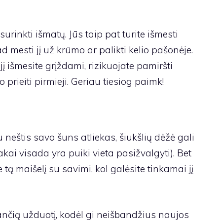
surinkti išmatų. Jūs taip pat turite išmesti
 mesti jį už krūmo ar palikti kelio pašonėje.
 jį išmesite grįždami, rizikuojate pamiršti
 prieiti pirmieji. Geriau tiesiog paimk!
 neštis savo šuns atliekas, šiukšlių dėžė gali
akai visada yra puiki vieta pasižvalgyti). Bet
te tą maišelį su savimi, kol galėsite tinkamai jį
ančią užduotį, kodėl gi neišbandžius naujos