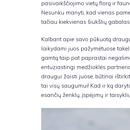
pasivaikščiojimo vietų florą ir fau
Nesunku manyti, kad vienas pames
tačiau kiekvienas šiukšlių gabalas 
Kalbant apie savo pūkuotą draugą,
laikydami juos pažymėtuose takeliu
gamtą taip pat paprastai negalima,
entuziastingi medžioklės partneria
draugui žaisti juose, būtinai ištirk
tai visų saugumui! Kad ir ką darytu
esančių ženklų, įspėjimų ir taisyklių