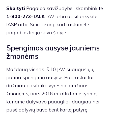
Skaityti
Pagalba savižudybei, skambinkite
1-800-273-TALK
JAV arba apsilankykite
IASP arba Suicide.org, kad rastumėte
pagalbos liniją savo šalyje.
Spengimas ausyse jauniems
žmonėms
Maždaug vienas iš 10 JAV suaugusiųjų
patiria spengimą ausyse. Paprastai tai
dažniau pasitaiko vyresnio amžiaus
žmonėms, nors 2016 m. atliktame tyrime,
kuriame dalyvavo paaugliai, daugiau nei
pusė dalyvių buvo bent kartą patyrę