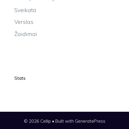
Sveikata
Verslas
Žaidimai
Stats
© 2026 Cellip
• Built with
GeneratePress