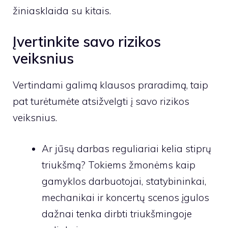
žiniasklaida su kitais.
Įvertinkite savo rizikos
veiksnius
Vertindami galimą klausos praradimą, taip
pat turėtumėte atsižvelgti į savo rizikos
veiksnius.
Ar jūsų darbas reguliariai kelia stiprų
triukšmą? Tokiems žmonėms kaip
gamyklos darbuotojai, statybininkai,
mechanikai ir koncertų scenos įgulos
dažnai tenka dirbti triukšmingoje