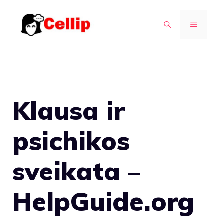
Pereiti
prie
MENIU
turinio
Klausa ir
psichikos
sveikata –
HelpGuide.org