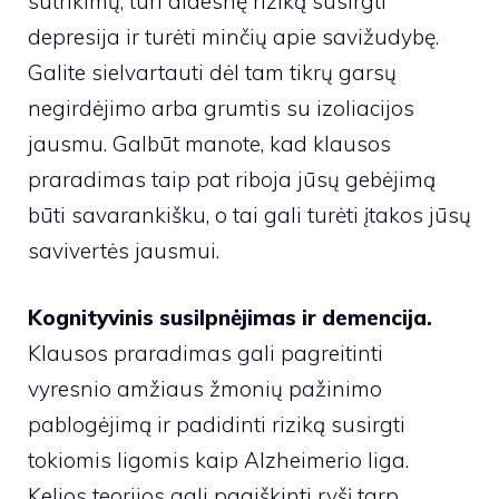
sutrikimų, turi didesnę riziką susirgti
depresija ir turėti minčių apie savižudybę.
Galite sielvartauti dėl tam tikrų garsų
negirdėjimo arba grumtis su izoliacijos
jausmu. Galbūt manote, kad klausos
praradimas taip pat riboja jūsų gebėjimą
būti savarankišku, o tai gali turėti įtakos jūsų
savivertės jausmui.
Kognityvinis susilpnėjimas ir demencija.
Klausos praradimas gali pagreitinti
vyresnio amžiaus žmonių pažinimo
pablogėjimą ir padidinti riziką susirgti
tokiomis ligomis kaip Alzheimerio liga.
Kelios teorijos gali paaiškinti ryšį tarp