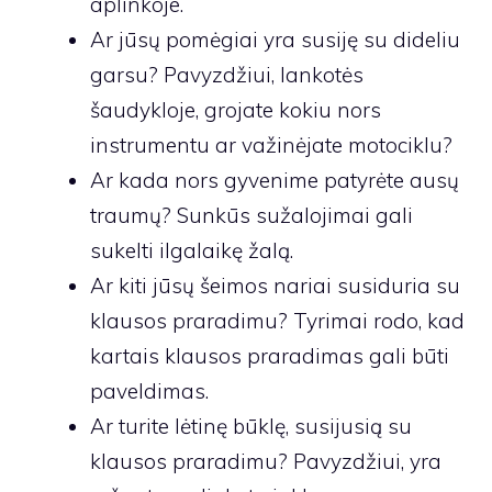
aplinkoje.
Ar jūsų pomėgiai yra susiję su dideliu
garsu? Pavyzdžiui, lankotės
šaudykloje, grojate kokiu nors
instrumentu ar važinėjate motociklu?
Ar kada nors gyvenime patyrėte ausų
traumų? Sunkūs sužalojimai gali
sukelti ilgalaikę žalą.
Ar kiti jūsų šeimos nariai susiduria su
klausos praradimu? Tyrimai rodo, kad
kartais klausos praradimas gali būti
paveldimas.
Ar turite lėtinę būklę, susijusią su
klausos praradimu? Pavyzdžiui, yra