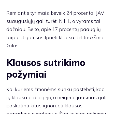
Remiantis tyrimais, beveik 24 procentai JAV
suaugusiųjų gali turėti NIHL, o vyrams tai
dažniau. Be to, apie 17 procentų paauglių
taip pat gali susilpnėti klausa dėl triukšmo
žalos.
Klausos sutrikimo
požymiai
Kai kuriems žmonėms sunku pastebėti, kad
jų klausa pablogėjo, o neigimo jausmas gali
paskatinti kitus ignoruoti klausos
praradimo simptomus. Štai keletas požymių,