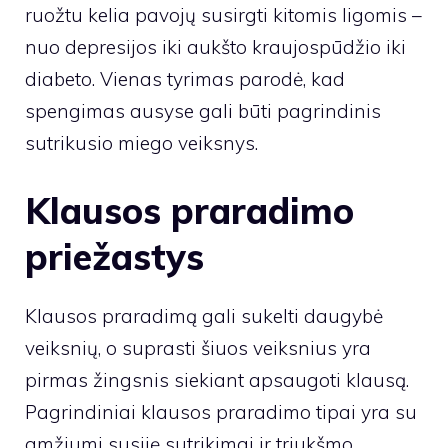
ruožtu kelia pavojų susirgti kitomis ligomis –
nuo ​​depresijos iki aukšto kraujospūdžio iki
diabeto. Vienas tyrimas parodė, kad
spengimas ausyse gali būti pagrindinis
sutrikusio miego veiksnys.
Klausos praradimo
priežastys
Klausos praradimą gali sukelti daugybė
veiksnių, o suprasti šiuos veiksnius yra
pirmas žingsnis siekiant apsaugoti klausą.
Pagrindiniai klausos praradimo tipai yra su
amžiumi susiję sutrikimai ir triukšmo