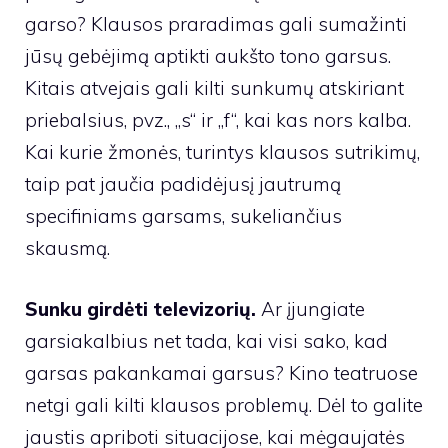
garso? Klausos praradimas gali sumažinti
jūsų gebėjimą aptikti aukšto tono garsus.
Kitais atvejais gali kilti sunkumų atskiriant
priebalsius, pvz., „s“ ir „f“, kai kas nors kalba.
Kai kurie žmonės, turintys klausos sutrikimų,
taip pat jaučia padidėjusį jautrumą
specifiniams garsams, sukeliančius
skausmą.
Sunku girdėti televizorių.
Ar įjungiate
garsiakalbius net tada, kai visi sako, kad
garsas pakankamai garsus? Kino teatruose
netgi gali kilti klausos problemų. Dėl to galite
jaustis apriboti situacijose, kai mėgaujatės