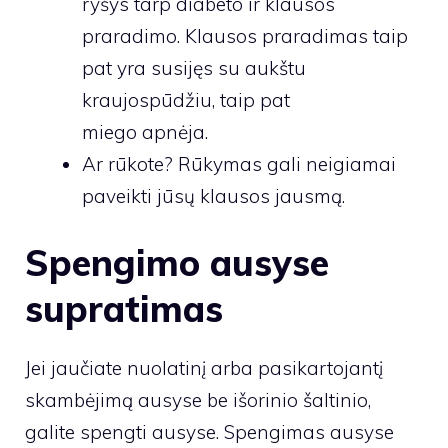
ryšys tarp diabeto ir klausos
praradimo. Klausos praradimas taip
pat yra susijęs su aukštu
kraujospūdžiu, taip pat
miego apnėja.
Ar rūkote? Rūkymas gali neigiamai
paveikti jūsų klausos jausmą.
Spengimo ausyse
supratimas
Jei jaučiate nuolatinį arba pasikartojantį
skambėjimą ausyse be išorinio šaltinio,
galite spengti ausyse. Spengimas ausyse