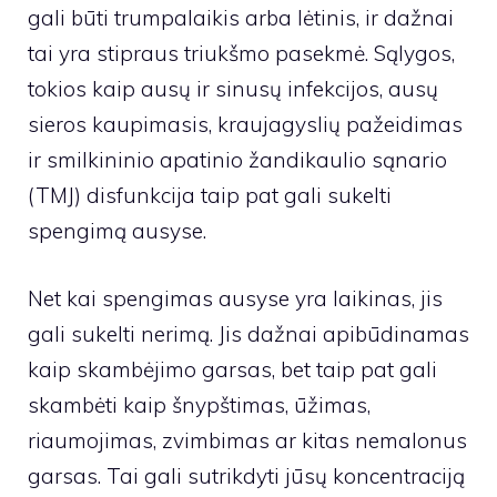
gali būti trumpalaikis arba lėtinis, ir dažnai
tai yra stipraus triukšmo pasekmė. Sąlygos,
tokios kaip ausų ir sinusų infekcijos, ausų
sieros kaupimasis, kraujagyslių pažeidimas
ir smilkininio apatinio žandikaulio sąnario
(TMJ) disfunkcija taip pat gali sukelti
spengimą ausyse.
Net kai spengimas ausyse yra laikinas, jis
gali sukelti nerimą. Jis dažnai apibūdinamas
kaip skambėjimo garsas, bet taip pat gali
skambėti kaip šnypštimas, ūžimas,
riaumojimas, zvimbimas ar kitas nemalonus
garsas. Tai gali sutrikdyti jūsų koncentraciją