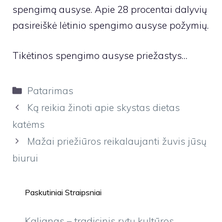
spengimą ausyse. Apie 28 procentai dalyvių
pasireiškė lėtinio spengimo ausyse požymių.
Tikėtinos spengimo ausyse priežastys…
Kategorijos
Patarimas
Ką reikia žinoti apie skystas dietas
katėms
Mažai priežiūros reikalaujanti žuvis jūsų
biurui
Paskutiniai Straipsniai
Kaljanas – tradicinis rytų kultūros