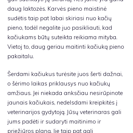
daug laktozės. Karvės pieno maistinė
sudėtis taip pat labai skiriasi nuo kačių
pieno, todėl negalite juo pasikliauti, kad
kačiukams būtų suteikta reikiama mityba.
Vietoj to, daug geriau maitinti kačiuką pieno
pakaitalu.
Šerdami kačiukus turėsite juos šerti dažnai,
o šėrimo laikas priklausys nuo kačiukų
amžiaus. Jei niekada anksčiau nesirūpinote
jaunais kačiukais, nedelsdami kreipkitės į
veterinarijos gydytoją. Jūsų veterinaras gali
jums padėti ir sudaryti maitinimo ir
priežiūros planą. Jie taip pat gali