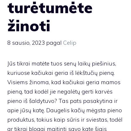
turėtumėte
žinoti
8 sausio, 2023
pagal
Celip
Jūs tikrai matėte tuos senų laikų piešinius,
kuriuose kačiukai geria iš lėkštučių pieną.
Visiems žinoma, kad kačiukai geria mamos
pieną, tad kodėl jie negalėtų gerti karvės
pieno iš šaldytuvo? Tas pats pasakytina ir
apie jūsų katę. Daugelis kačių mėgsta pieno
produktus, tokius kaip sūris ir sviestas, todėl
ar tikrai blogai maitinti savo katę šiais