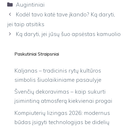
Kategorijos
Augintiniai
Kodėl tavo katė tave įkando? Ką daryti,
jei taip atsitiks
Ką daryti, jei jūsų šuo apsėstas kamuolio
Paskutiniai Straipsniai
Kaljanas – tradicinis rytų kultūros
simbolis šiuolaikiniame pasaulyje
Švenčių dekoravimas – kaip sukurti
įsimintiną atmosferą kiekvienai progai
Kompiuterių lizingas 2026: modernus
būdas įsigyti technologijas be didelių