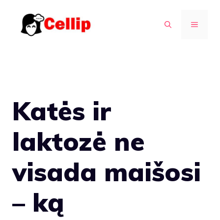
Pereiti
prie
MENIU
turinio
Katės ir
laktozė ne
visada maišosi
– ką