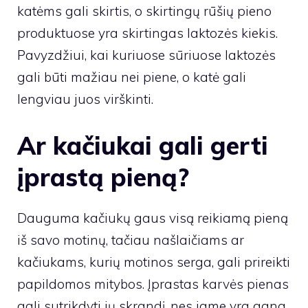
katėms gali skirtis, o skirtingų rūšių pieno
produktuose yra skirtingas laktozės kiekis.
Pavyzdžiui, kai kuriuose sūriuose laktozės
gali būti mažiau nei piene, o katė gali
lengviau juos virškinti.
Ar kačiukai gali gerti
įprastą pieną?
Dauguma kačiukų gaus visą reikiamą pieną
iš savo motinų, tačiau našlaičiams ar
kačiukams, kurių motinos serga, gali prireikti
papildomos mitybos. Įprastas karvės pienas
gali sutrikdyti jų skrandį, nes jame yra gana