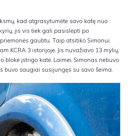
veiksmų, kad atgrasytumėte savo katę nuo
yrių, jis vis tiek gali pasislėpti po
priemonės gaubtu. Taip atsitiko Simonui,
m KCRA 3 istorijoje. Jis nuvažiavo 13 mylių,
io bloke įstrigo katė. Laimei, Simonas nebuvo
os buvo saugiai susijungęs su savo šeima.