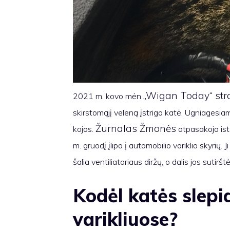
„Wigan Today“ str
2021 m. kovo mėn
skirstomąjį veleną įstrigo katė. Ugniagesiam
Žurnalas Žmonės
kojos.
atpasakojo ist
m. gruodį įlipo į automobilio variklio skyrių. 
šalia ventiliatoriaus diržų, o dalis jos sutirš
Kodėl katės slepi
varikliuose?