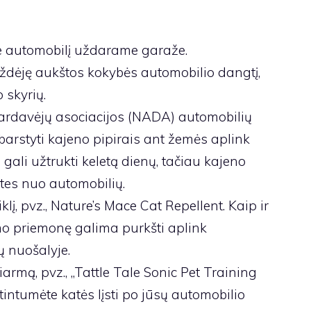
te automobilį uždarame garaže.
ždėję aukštos kokybės automobilio dangtį,
 skyrių.
ardavėjų asociacijos (NADA) automobilių
arstyti kajeno pipirais ant žemės aplink
gali užtrukti keletą dienų, tačiau kajeno
tes nuo automobilių.
lį, pvz., Nature’s Mace Cat Repellent. Kaip ir
mo priemonę galima purkšti aplink
ų nuošalyje.
iarmą, pvz., „Tattle Tale Sonic Pet Training
intumėte katės lįsti po jūsų automobilio