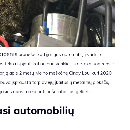
aipsnis
pranešė, kad įjungus automobilį į variklio
s teko nupjauti katiną nuo variklio, jis neteko uodegos ir
oriją apie 2 metų Meino meškėnę Cindy Lou, kuri 2020
Ji buvo įsprausta tarp dviejų įkaitusių metalinių plokščių
tėjusios odos turėjo būti pašalintas jos gelbėti.
asi automobilių