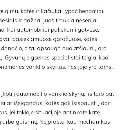
eigimu, katės ir kačiukai, ypač benamiai,
nesiais ir dažnai juos traukia neseniai
ma. Kai automobiliai paliekami gatvėse,
ngvai pasiekiamuose garažuose, katės
io dangčio, o tai apsaugo nuo atšiaurių oro
 Gyvūnų elgsenos specialistai teigia, kad
riemonės variklio skyrius, nes joje yra tamsi,
ipti į automobilio variklio skyrių, jis taip pat
usi ar išsigandusi katės gali įsispausti į dar
s. Jei tokioje situacijoje aptinkate katę,
iją arba gaisrinę. Neįprasta, kad mechanikas