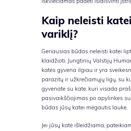
iškviečiamas padėti išlaisvinti įst
Kaip neleisti katei
variklį?
Geriausias būdas neleisti katei lipti
klaidžioti. Jungtinių Valstijų Hum
katės gyvena ilgiau ir yra sveikesn
parazitų ir užkrečiamųjų ligų, su ku
gyvenate su kate, kuri visada prašo 
pasivaikščiojimas po apylinkes su
būdas jūsų katei mėgautis lauke.
Jei jūsų katė išleidžiama, pateikia