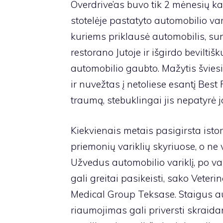
Overdrive’as buvo tik 2 mėnesių ka
stotelėje pastatyto automobilio vari
kuriems priklausė automobilis, sun
restorano Jutoje ir išgirdo bevilti
automobilio gaubto. Mažytis švies
ir nuvežtas į netoliese esantį Bes
traumą, stebuklingai jis nepatyrė j
Kiekvienais metais pasigirsta istor
priemonių variklių skyriuose, o ne 
Užvedus automobilio variklį, po var
gali greitai pasikeisti, sako Veteri
Medical Group Teksase. Staigus au
riaumojimas gali priversti skraidantį