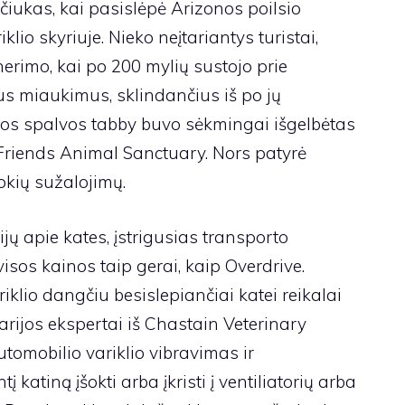
čiukas, kai pasislėpė Arizonos poilsio
klio skyriuje. Nieko neįtariantys turistai,
erimo, kai po 200 mylių sustojo prie
škus miaukimus, sklindančius iš po jų
ios spalvos tabby buvo sėkmingai išgelbėtas
t Friends Animal Sanctuary. Nors patyrė
okių sužalojimų.
ijų apie kates, įstrigusias transporto
visos kainos taip gerai, kaip Overdrive.
iklio dangčiu besislepiančiai katei reikalai
narijos ekspertai iš Chastain Veterinary
tomobilio variklio vibravimas ir
 katiną įšokti arba įkristi į ventiliatorių arba