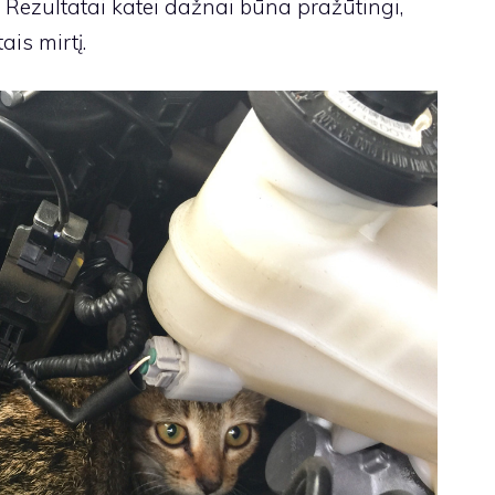
s. Rezultatai katei dažnai būna pražūtingi,
is mirtį.