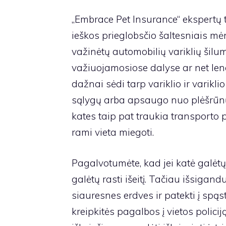
„Embrace Pet Insurance“ ekspertų t
ieškos prieglobsčio šaltesniais mė
važinėtų automobilių variklių šilu
važiuojamosiose dalyse ar net le
dažnai sėdi tarp variklio ir varikl
sąlygų arba apsaugo nuo plėšrūnų.
kates taip pat traukia transporto p
rami vieta miegoti.
Pagalvotumėte, kad jei katė galėtų įl
galėtų rasti išeitį. Tačiau išsigand
siauresnes erdves ir patekti į spąstu
kreipkitės pagalbos į vietos polic