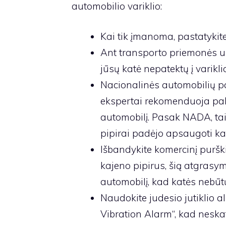
automobilio variklio:
Kai tik įmanoma, pastatyki
Ant transporto priemonės u
jūsų katė nepatektų į variklio
Nacionalinės automobilių p
ekspertai rekomenduoja pab
automobilį. Pasak NADA, tai 
pipirai padėjo apsaugoti ka
Išbandykite komercinį purškik
kajeno pipirus, šią atgrasy
automobilį, kad katės nebūt
Naudokite judesio jutiklio al
Vibration Alarm“, kad neskat