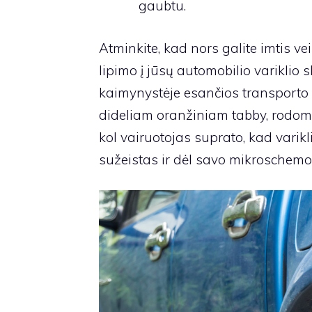
gaubtu.
Atminkite, kad nors galite imtis 
lipimo į jūsų automobilio variklio sk
kaimynystėje esančios transporto 
dideliam oranžiniam tabby, rodoma
kol vairuotojas suprato, kad varikl
sužeistas ir dėl savo mikroschem