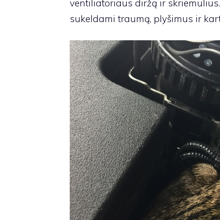
ventiliatoriaus diržą ir skriemuliu
sukeldami traumą, plyšimus ir karta