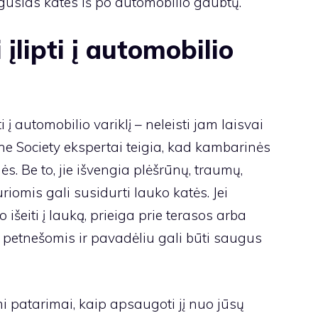
rigusias kates iš po automobilio gaubtų.
 įlipti į automobilio
 į automobilio variklį – neleisti jam laisvai
ane Society ekspertai teigia, kad kambarinės
ės. Be to, jie išvengia plėšrūnų, traumų,
riomis gali susidurti lauko katės. Jei
išeiti į lauką, prieiga prie terasos arba
 petnešomis ir pavadėliu gali būti saugus
mi patarimai, kaip apsaugoti jį nuo jūsų