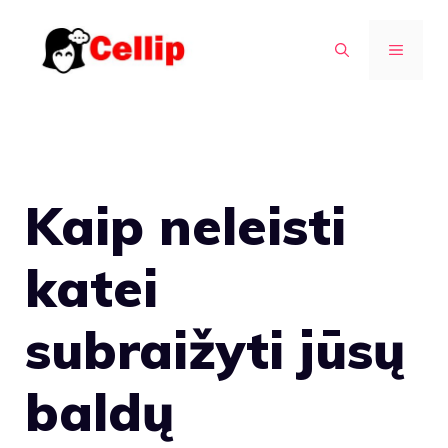
Pereiti
prie
MENIU
turinio
Kaip neleisti
katei
subraižyti jūsų
baldų