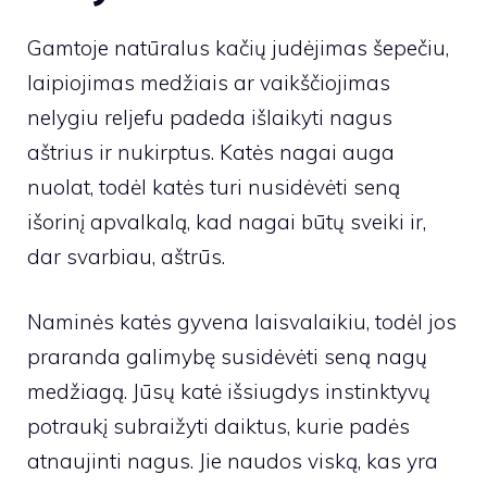
Gamtoje natūralus kačių judėjimas šepečiu,
laipiojimas medžiais ar vaikščiojimas
nelygiu reljefu padeda išlaikyti nagus
aštrius ir nukirptus. Katės nagai auga
nuolat, todėl katės turi nusidėvėti seną
išorinį apvalkalą, kad nagai būtų sveiki ir,
dar svarbiau, aštrūs.
Naminės katės gyvena laisvalaikiu, todėl jos
praranda galimybę susidėvėti seną nagų
medžiagą. Jūsų katė išsiugdys instinktyvų
potraukį subraižyti daiktus, kurie padės
atnaujinti nagus. Jie naudos viską, kas yra