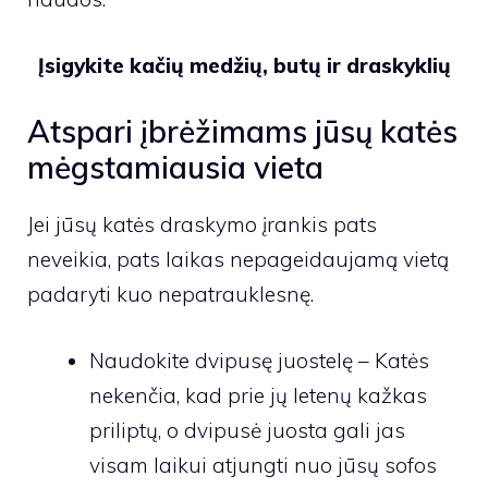
Įsigykite kačių medžių, butų ir draskyklių
Atspari įbrėžimams jūsų katės
mėgstamiausia vieta
Jei jūsų katės draskymo įrankis pats
neveikia, pats laikas nepageidaujamą vietą
padaryti kuo nepatrauklesnę.
Naudokite dvipusę juostelę – Katės
nekenčia, kad prie jų letenų kažkas
priliptų, o dvipusė juosta gali jas
visam laikui atjungti nuo jūsų sofos