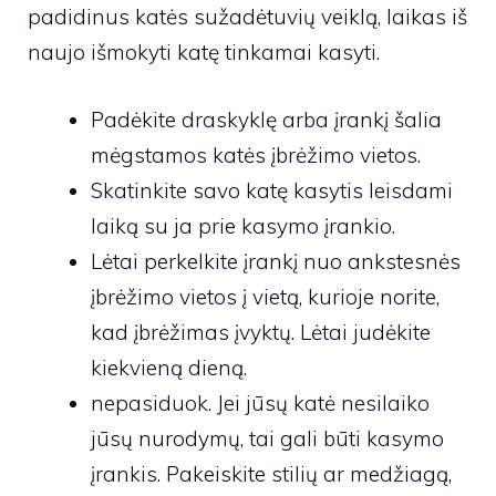
padidinus katės sužadėtuvių veiklą, laikas iš
naujo išmokyti katę tinkamai kasyti.
Padėkite draskyklę arba įrankį šalia
mėgstamos katės įbrėžimo vietos.
Skatinkite savo katę kasytis leisdami
laiką su ja prie kasymo įrankio.
Lėtai perkelkite įrankį nuo ankstesnės
įbrėžimo vietos į vietą, kurioje norite,
kad įbrėžimas įvyktų. Lėtai judėkite
kiekvieną dieną.
nepasiduok. Jei jūsų katė nesilaiko
jūsų nurodymų, tai gali būti kasymo
įrankis. Pakeiskite stilių ar medžiagą,