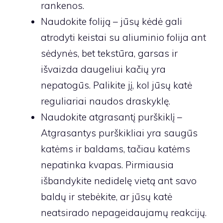
rankenos.
Naudokite foliją – jūsų kėdė gali
atrodyti keistai su aliuminio folija ant
sėdynės, bet tekstūra, garsas ir
išvaizda daugeliui kačių yra
nepatogūs. Palikite jį, kol jūsų katė
reguliariai naudos draskyklę.
Naudokite atgrasantį purškiklį –
Atgrasantys purškikliai yra saugūs
katėms ir baldams, tačiau katėms
nepatinka kvapas. Pirmiausia
išbandykite nedidelę vietą ant savo
baldų ir stebėkite, ar jūsų katė
neatsirado nepageidaujamų reakcijų.