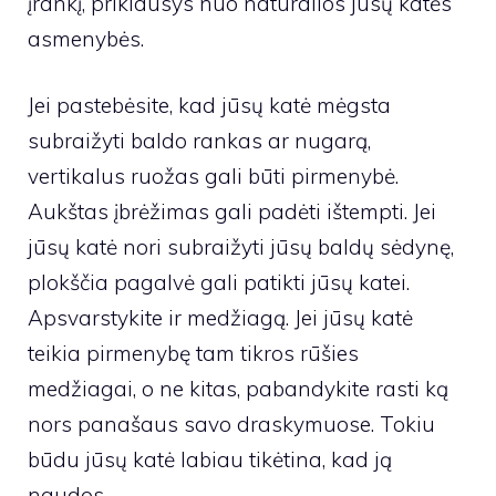
įrankį, priklausys nuo natūralios jūsų katės
asmenybės.
Jei pastebėsite, kad jūsų katė mėgsta
subraižyti baldo rankas ar nugarą,
vertikalus ruožas gali būti pirmenybė.
Aukštas įbrėžimas gali padėti ištempti. Jei
jūsų katė nori subraižyti jūsų baldų sėdynę,
plokščia pagalvė gali patikti jūsų katei.
Apsvarstykite ir medžiagą. Jei jūsų katė
teikia pirmenybę tam tikros rūšies
medžiagai, o ne kitas, pabandykite rasti ką
nors panašaus savo draskymuose. Tokiu
būdu jūsų katė labiau tikėtina, kad ją
naudos.