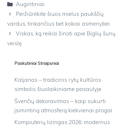
Kategorijos
Augintiniai
Peržiūrėkite šiuos mielus paukščių
vardus, tinkančius bet kokiai asmenybei
Viskas, ką reikia žinoti apie Biglių šunų
veislę
Paskutiniai Straipsniai
Kaljanas – tradicinis rytų kultūros
simbolis šiuolaikiniame pasaulyje
Švenčių dekoravimas – kaip sukurti
įsimintiną atmosferą kiekvienai progai
Kompiuterių lizingas 2026: modernus