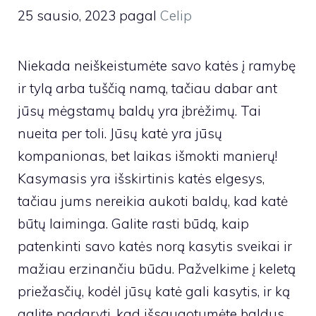
25 sausio, 2023
pagal
Celip
Niekada neiškeistumėte savo katės į ramybę
ir tylą arba tuščią namą, tačiau dabar ant
jūsų mėgstamų baldų yra įbrėžimų. Tai
nueita per toli. Jūsų katė yra jūsų
kompanionas, bet laikas išmokti manierų!
Kasymasis yra išskirtinis katės elgesys,
tačiau jums nereikia aukoti baldų, kad katė
būtų laiminga. Galite rasti būdą, kaip
patenkinti savo katės norą kasytis sveikai ir
mažiau erzinančiu būdu. Pažvelkime į keletą
priežasčių, kodėl jūsų katė gali kasytis, ir ką
galite padaryti, kad išsaugotumėte baldus.