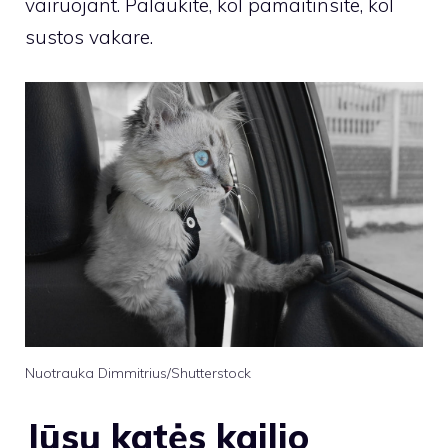
vairuojant. Palaukite, kol pamaitinsite, kol
sustos vakare.
Nuotrauka Dimmitrius/Shutterstock
Jūsų katės kailio