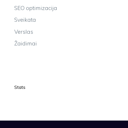
SEO optimizacija
Sveikata
Verslas
Žaidimai
Stats