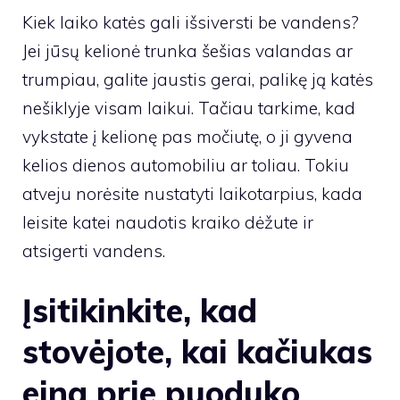
Kiek laiko katės gali išsiversti be vandens?
Jei jūsų kelionė trunka šešias valandas ar
trumpiau, galite jaustis gerai, palikę ją katės
nešiklyje visam laikui. Tačiau tarkime, kad
vykstate į kelionę pas močiutę, o ji gyvena
kelios dienos automobiliu ar toliau. Tokiu
atveju norėsite nustatyti laikotarpius, kada
leisite katei naudotis kraiko dėžute ir
atsigerti vandens.
Įsitikinkite, kad
stovėjote, kai kačiukas
eina prie puoduko