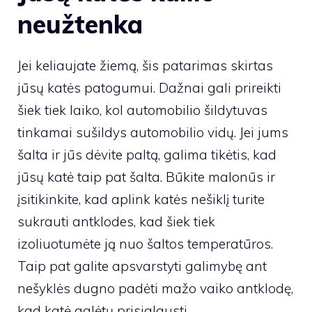
neužtenka
Jei keliaujate žiemą, šis patarimas skirtas
jūsų katės patogumui. Dažnai gali prireikti
šiek tiek laiko, kol automobilio šildytuvas
tinkamai sušildys automobilio vidų. Jei jums
šalta ir jūs dėvite paltą, galima tikėtis, kad
jūsų katė taip pat šalta. Būkite malonūs ir
įsitikinkite, kad aplink katės nešiklį turite
sukrauti antklodes, kad šiek tiek
izoliuotumėte ją nuo šaltos temperatūros.
Taip pat galite apsvarstyti galimybę ant
nešyklės dugno padėti mažo vaiko antklodę,
kad katė galėtų prisiglausti.