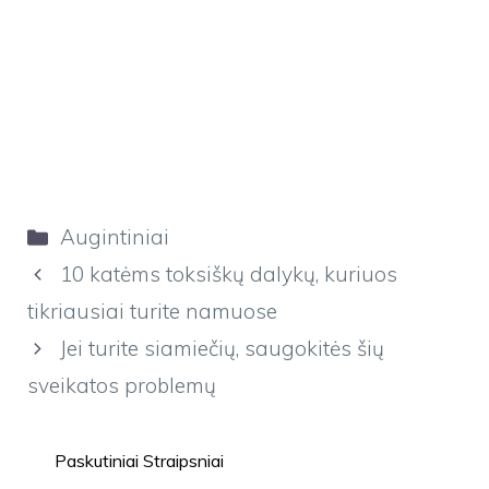
Kategorijos
Augintiniai
10 katėms toksiškų dalykų, kuriuos
tikriausiai turite namuose
Jei turite siamiečių, saugokitės šių
sveikatos problemų
Paskutiniai Straipsniai