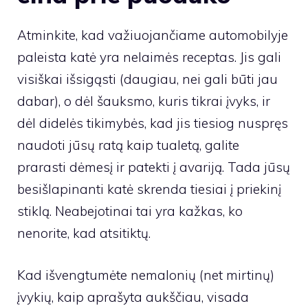
Atminkite, kad važiuojančiame automobilyje
paleista katė yra nelaimės receptas. Jis gali
visiškai išsigąsti (daugiau, nei gali būti jau
dabar), o dėl šauksmo, kuris tikrai įvyks, ir
dėl didelės tikimybės, kad jis tiesiog nuspręs
naudoti jūsų ratą kaip tualetą, galite
prarasti dėmesį ir patekti į avariją. Tada jūsų
besišlapinanti katė skrenda tiesiai į priekinį
stiklą. Neabejotinai tai yra kažkas, ko
nenorite, kad atsitiktų.
Kad išvengtumėte nemalonių (net mirtinų)
įvykių, kaip aprašyta aukščiau, visada