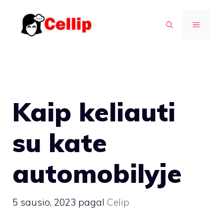
Pereiti
prie
MENIU
turinio
Kaip keliauti
su kate
automobilyje
5 sausio, 2023
pagal
Celip