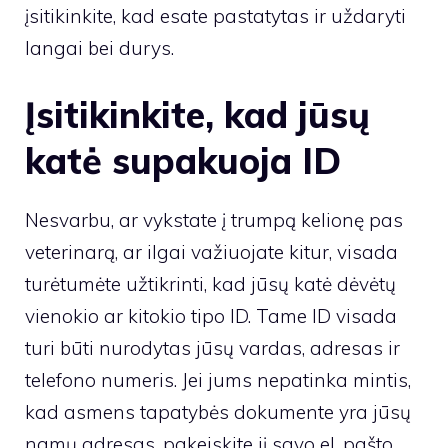
įsitikinkite, kad esate pastatytas ir uždaryti
langai bei durys.
Įsitikinkite, kad jūsų
katė supakuoja ID
Nesvarbu, ar vykstate į trumpą kelionę pas
veterinarą, ar ilgai važiuojate kitur, visada
turėtumėte užtikrinti, kad jūsų katė dėvėtų
vienokio ar kitokio tipo ID. Tame ID visada
turi būti nurodytas jūsų vardas, adresas ir
telefono numeris. Jei jums nepatinka mintis,
kad asmens tapatybės dokumente yra jūsų
namų adresas, pakeiskite jį savo el. pašto