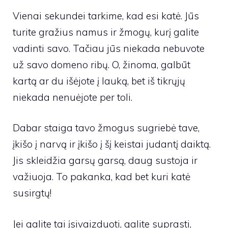
Vienai sekundei tarkime, kad esi katė. Jūs
turite gražius namus ir žmogų, kurį galite
vadinti savo. Tačiau jūs niekada nebuvote
už savo domeno ribų. O, žinoma, galbūt
kartą ar du išėjote į lauką, bet iš tikrųjų
niekada nenuėjote per toli.
Dabar staiga tavo žmogus sugriebė tave,
įkišo į narvą ir įkišo į šį keistai judantį daiktą.
Jis skleidžia garsų garsą, daug sustoja ir
važiuoja. To pakanka, kad bet kuri katė
susirgtų!
Jei galite tai įsivaizduoti, galite suprasti,