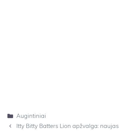
Kategorijos
Augintiniai
Itty Bitty Batters Lion apžvalga: naujas