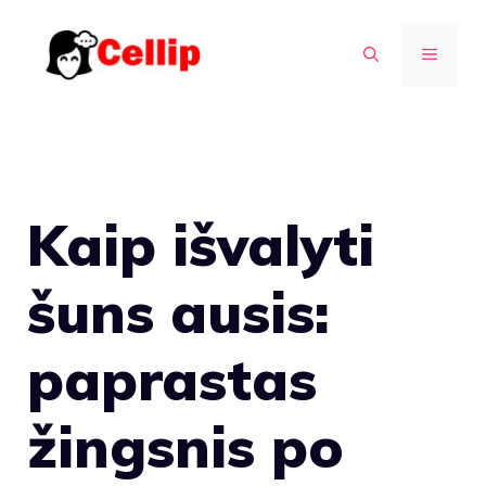
Pereiti
prie
MENIU
turinio
Kaip išvalyti
šuns ausis:
paprastas
žingsnis po