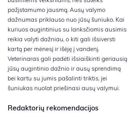
būsimiems veiksniams, nes suteiks
pažįstamumo jausmą. Ausų valymo
dažnumas priklauso nuo jūsų šuniuko. Kai
kuriuos augintinius su lanksčiomis ausimis
reikia valyti dažniau, o kiti gali išsiversti
kartą per mėnesį ir išėję į vandenį.
Veterinaras gali padėti išsiaiškinti geriausią
jūsų augintinio dažnio ir ausų sprendimą
bei kartu su jumis pašalinti triktis, jei
šuniukas nuolat priešinasi ausų valymui.
Redaktorių rekomendacijos