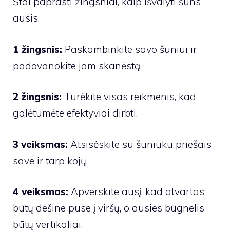
Štai paprasti žingsniai, kaip išvalyti šuns
ausis.
1 žingsnis:
Paskambinkite savo šuniui ir
padovanokite jam skanėstą.
2 žingsnis:
Turėkite visas reikmenis, kad
galėtumėte efektyviai dirbti.
3 veiksmas:
Atsisėskite su šuniuku priešais
save ir tarp kojų.
4 veiksmas:
Apverskite ausį, kad atvartas
būtų dešine puse į viršų, o ausies būgnelis
būtų vertikaliai.