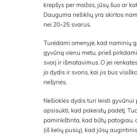
krepšys per mažas, jūsų šuo ar kat
Dauguma nešiklių yra skirtos na
nei 20–25 svarus.
Turėdami omenyje, kad naminių gyv
gyvūną vienu metu, prieš pirkdami
svorį ir išmatavimus. O jei renkatė
jo dydis ir svoris, kai jis bus visiš
nešynės.
Nešioklės dydis turi leisti gyvūnui p
apsisukti, kad pakeistų padėtį. Tu
paminkštinta, kad būtų patogiau, o
(iš kelių pusių), kad jūsų augintini