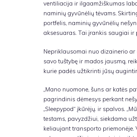
ventiliacija ir ilgaamžiškumas laba
naminių gyvūnėlių tėvams. Skirting
portfelis, naminių gyvūnėlių nešy
aksesuaras. Tai įrankis saugiai ir 
Nepriklausomai nuo dizainerio ar
savo tuštybę ir mados jausmą, reik
kurie padės užtikrinti jūsų augint
„Mano nuomone, šuns ar katės pa
pagrindinis dėmesys perkant nešyk
„Sleepypod“ įkūrėjų. ir spalvos. 
testams, pavyzdžiui, siekdama užti
keliaujant transporto priemonėje.