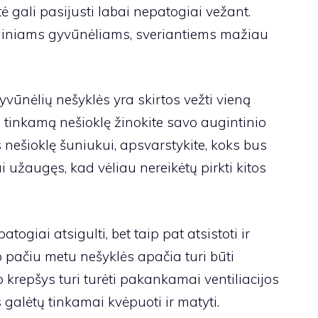
ė gali pasijusti labai nepatogiai vežant.
miniams gyvūnėliams, sveriantiems mažiau
ūnėlių nešyklės yra skirtos vežti vieną
 tinkamą nešioklę žinokite savo augintinio
s nešioklę šuniukui, apsvarstykite, koks bus
kai užaugęs, kad vėliau nereikėtų pirkti kitos
atogiai atsigulti, bet taip pat atsistoti ir
o pačiu metu nešyklės apačia turi būti
 krepšys turi turėti pakankamai ventiliacijos
s galėtų tinkamai kvėpuoti ir matyti.