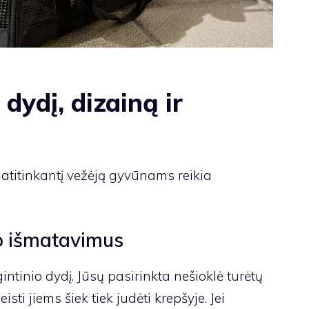
 dydį, dizainą ir
 atitinkantį vežėją gyvūnams reikia
io išmatavimus
ntinio dydį. Jūsų pasirinkta nešioklė turėtų
leisti jiems šiek tiek judėti krepšyje. Jei