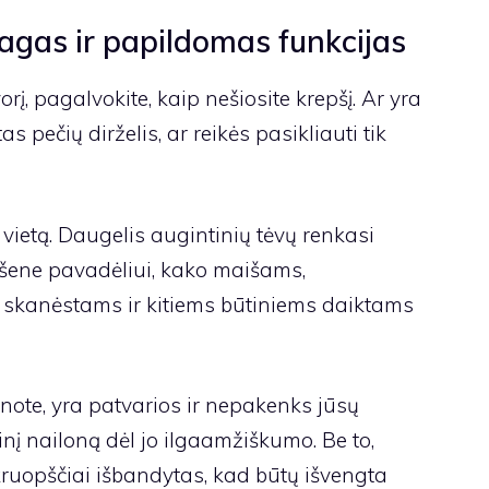
agas ir papildomas funkcijas
rį, pagalvokite, kaip nešiosite krepšį. Ar yra
pečių dirželis, ar reikės pasikliauti tik
vietą. Daugelis augintinių tėvų renkasi
išene pavadėliui, kako maišams,
skanėstams ir kitiems būtiniems daiktams
inote, yra patvarios ir nepakenks jūsų
nį nailoną dėl jo ilgaamžiškumo. Be to,
ruopščiai išbandytas, kad būtų išvengta