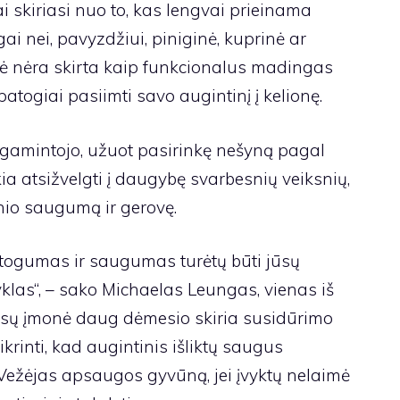
i skiriasi nuo to, kas lengvai prieinama
ai nei, pavyzdžiui, piniginė, kuprinė ar
nė nėra skirta kaip funkcionalus madingas
patogiai pasiimti savo augintinį į kelionę.
 gamintojo, užuot pasirinkę nešyną pagal
ia atsižvelgti į daugybę svarbesnių veiksnių,
inio saugumą ir gerovę.
togumas ir saugumas turėtų būti jūsų
las“, – sako Michaelas Leungas, vienas iš
„Mūsų įmonė daug dėmesio skiria susidūrimo
krinti, kad augintinis išliktų saugus
 Vežėjas apsaugos gyvūną, jei įvyktų nelaimė