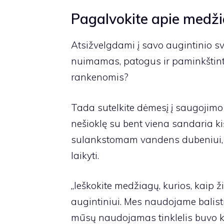
Pagalvokite apie medži
Atsižvelgdami į savo augintinio svo
nuimamas, patogus ir paminkštintas 
rankenomis?
Tada sutelkite dėmesį į saugojimo 
nešioklę su bent viena sandaria k
sulankstomam vandens dubeniui, 
laikyti.
„Ieškokite medžiagų, kurios, kaip ž
augintiniui. Mes naudojame balisti
mūsų naudojamas tinklelis buvo k