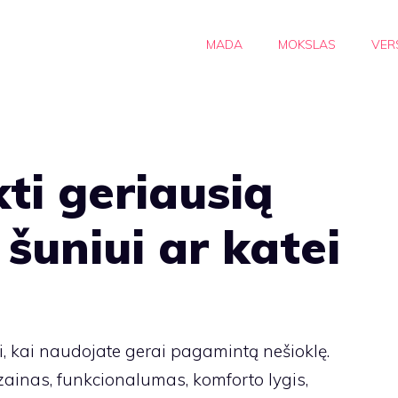
MADA
MOKSLAS
VER
kti geriausią
 šuniui ar katei
ti, kai naudojate gerai pagamintą nešioklę.
zainas, funkcionalumas, komforto lygis,