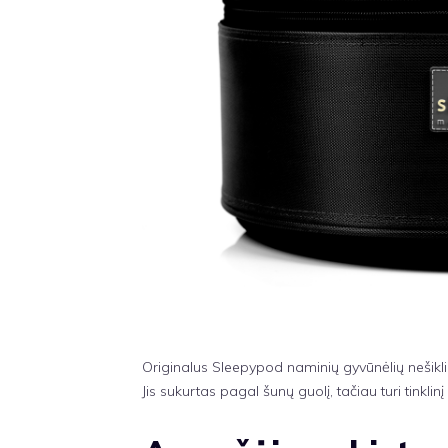
Originalus Sleepypod naminių gyvūnėlių nešiklio
Jis sukurtas pagal šunų guolį, tačiau turi tinklinį