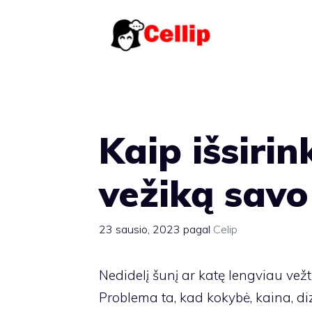
Pereiti
prie
turinio
Kaip išsirin
vežiką savo
23 sausio, 2023
pagal
Celip
Nedidelį šunį ar katę lengviau vež
Problema ta, kad kokybė, kaina, di