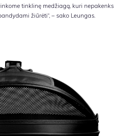
irinkome tinklinę medžiagą, kuri nepakenks
ją bandydami žiūrėti“, – sako Leungas.