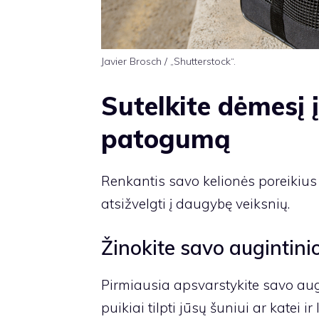
Javier Brosch / „Shutterstock“.
Sutelkite dėmesį į
patogumą
Renkantis savo kelionės poreikius
atsižvelgti į daugybę veiksnių.
Žinokite savo augintin
Pirmiausia apsvarstykite savo augi
puikiai tilpti jūsų šuniui ar katei ir 