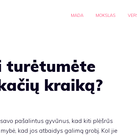
MADA
MOKSLAS
VER
i turėtumėte
 kačių kraiką?
savo pašalintus gyvūnus, kad kiti plėšrūs
mybė, kad jos atbaidys galimą grobį. Kol jie