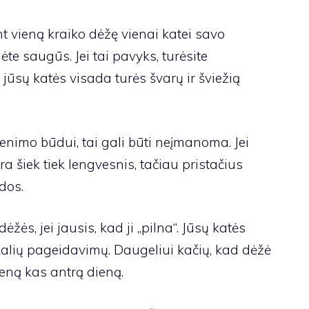
nt vieną kraiko dėžę vienai katei savo
e saugūs. Jei tai pavyks, turėsite
 jūsų katės visada turės švarų ir šviežią
imo būdui, tai gali būti neįmanoma. Jei
ra šiek tiek lengvesnis, tačiau pristačius
ados.
s, jei jausis, kad ji „pilna“. Jūsų katės
kalių pageidavimų. Daugeliui kačių, kad dėžė
ieną kas antrą dieną.