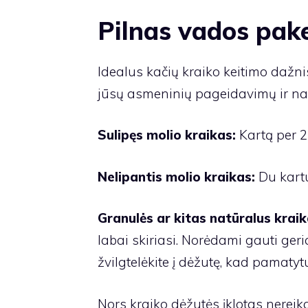
Pilnas vados pak
Idealus kačių kraiko keitimo dažni
jūsų asmeninių pageidavimų ir na
Sulipęs molio kraikas:
Kartą per 2
Nelipantis molio kraikas:
Du kartu
Granulės ar kitas natūralus kraik
labai skiriasi. Norėdami gauti geri
žvilgtelėkite į dėžutę, kad pamatyt
Nors kraiko dėžutės įklotas nereik