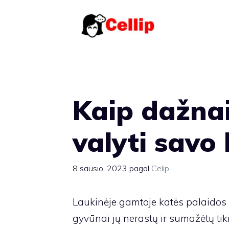
Pereiti
prie
turinio
Kaip dažna
valyti savo
8 sausio, 2023
pagal
Celip
Laukinėje gamtoje katės palaidos 
gyvūnai jų nerastų ir sumažėtų tiki