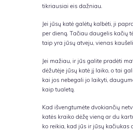
tikriausiai eis dažniau.
Jei jūsų katė galėtų kalbėti, ji pap
per dieną. Tačiau daugelis kačių t
taip yra jūsų atveju, vienas kaušel
Jei mažiau, ir jūs galite pradėti m
dėžutėje jūsų katė jį laiko, o tai ga
kai jos nebegali jo laikyti, daugum
kaip tualetą.
Kad išvengtumėte dvokiančių netvar
katės kraiko dėžę vieną ar du kart
ko reikia, kad jūs ir jūsų kačiukas