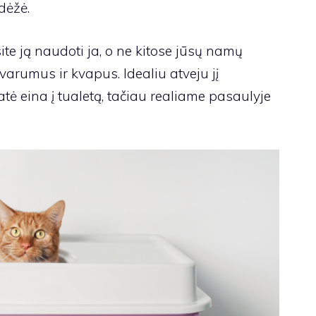
dėžė.
ite ją naudoti ja, o ne kitose jūsų namų
varumus ir kvapus. Idealiu atveju jį
atė eina į tualetą, tačiau realiame pasaulyje