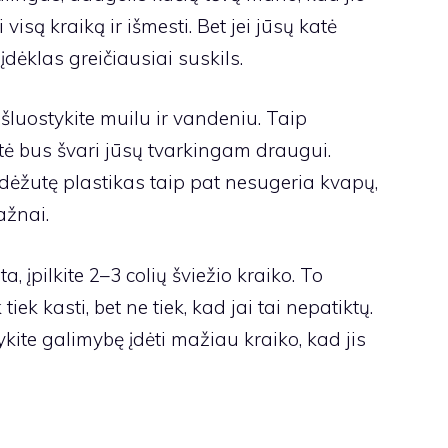
visą kraiką ir išmesti. Bet jei jūsų katė
dėklas greičiausiai suskils.
šluostykite muilu ir vandeniu. Taip
utė bus švari jūsų tvarkingam draugui.
dėžutę plastikas taip pat nesugeria kvapų,
ažnai.
a, įpilkite 2–3 colių šviežio kraiko. To
iek kasti, bet ne tiek, kad jai tai nepatiktų.
tykite galimybę įdėti mažiau kraiko, kad jis