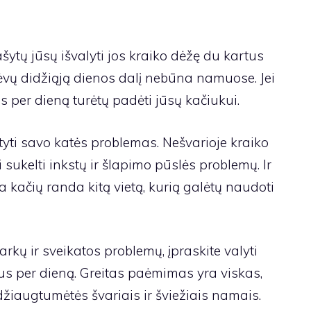
rašytų jūsų išvalyti jos kraiko dėžę du kartus
ėvų didžiąją dienos dalį nebūna namuose. Jei
is per dieną turėtų padėti jūsų kačiukui.
atyti savo katės problemas. Nešvarioje kraiko
li sukelti inkstų ir šlapimo pūslės problemų. Ir
a kačių randa kitą vietą, kurią galėtų naudoti
kų ir sveikatos problemų, įpraskite valyti
us per dieną. Greitas paėmimas yra viskas,
 džiaugtumėtės švariais ir šviežiais namais.