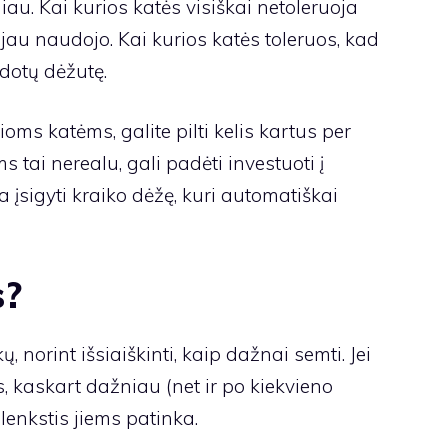
niau. Kai kurios katės visiškai netoleruoja
 jau naudojo. Kai kurios katės toleruos, kad
dotų dėžutę.
lioms katėms, galite pilti kelis kartus per
ms tai nerealu, gali padėti investuoti į
 įsigyti kraiko dėžę, kuri automatiškai
s?
, norint išsiaiškinti, kaip dažnai semti. Jei
 kaskart dažniau (net ir po kiekvieno
lenkstis jiems patinka.