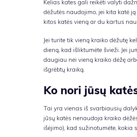
Kelias kates gali reikėti valyti daž
dėžutės naudojimo, jei kita katė ją
kitos katės vieną ar du kartus nau
Jei turite tik vieną kraiko dėžutę ke
dieną, kad išliktumėte švieži. Jei ju
daugiau nei vieną kraiko dėžę arba
išgrėbtų kraiką.
Ko nori jūsų katė
Tai yra vienas iš svarbiausių dalykų
jūsų katės nenaudoja kraiko dėžės,
išėjimo), kad sužinotumėte, kokia s