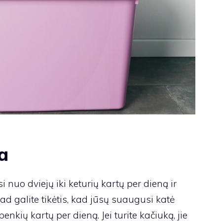
a
i nuo dviejų iki keturių kartų per dieną ir
kad galite tikėtis, kad jūsų suaugusi katė
enkių kartų per dieną. Jei turite kačiuką, jie