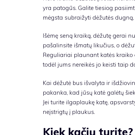
yra patogūs. Galite tiesiog pasiimti 
mėgsta subraižyti dėžutės dugną, į
Išėmę seną kraiką, dėžutę gerai nu
pašalinsite išmatų likučius, o dėž
Reguliariai plaunant katės kraiko 
todėl jums nereikės jo keisti taip d
Kai dėžutė bus išvalyta ir išdžiovint
pakanka, kad jūsų katė galėtų šiek t
Jei turite ilgaplaukę katę, apsvars
neįstrigtų į plaukus.
Kiek kačių turite?