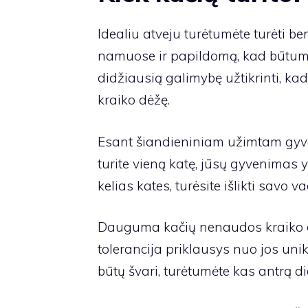
Idealiu atveju turėtumėte turėti be
namuose ir papildomą, kad būtumėt
didžiausią galimybę užtikrinti, kad
kraiko dėžę.
Esant šiandieniniam užimtam gyven
turite vieną katę, jūsų gyvenimas y
kelias kates, turėsite išlikti savo v
Dauguma kačių nenaudos kraiko dėžė
tolerancija priklausys nuo jos uni
būtų švari, turėtumėte kas antrą d