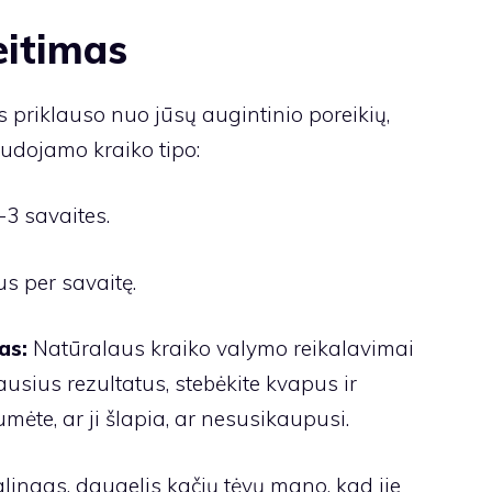
eitimas
s priklauso nuo jūsų augintinio poreikių,
udojamo kraiko tipo:
-3 savaites.
s per savaitę.
as:
Natūralaus kraiko valymo reikalavimai
ausius rezultatus, stebėkite kvapus ir
umėte, ar ji šlapia, ar nesusikaupusi.
alingas, daugelis kačių tėvų mano, kad jie