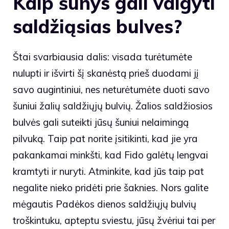
Kaip šunys gali valgyti
saldžiąsias bulves?
Štai svarbiausia dalis: visada turėtumėte
nulupti ir išvirti šį skanėstą prieš duodami jį
savo augintiniui, nes neturėtumėte duoti savo
šuniui žalių saldžiųjų bulvių. Žalios saldžiosios
bulvės gali suteikti jūsų šuniui nelaimingą
pilvuką. Taip pat norite įsitikinti, kad jie yra
pakankamai minkšti, kad Fido galėtų lengvai
kramtyti ir nuryti. Atminkite, kad jūs taip pat
negalite nieko pridėti prie šaknies.
Nors galite
mėgautis Padėkos dienos saldžiųjų bulvių
troškintuku, apteptu sviestu, jūsų žvėriui tai per