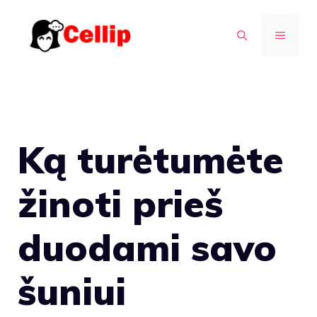
Pereiti
prie
MENIU
turinio
Ką turėtumėte
žinoti prieš
duodami savo
šuniui