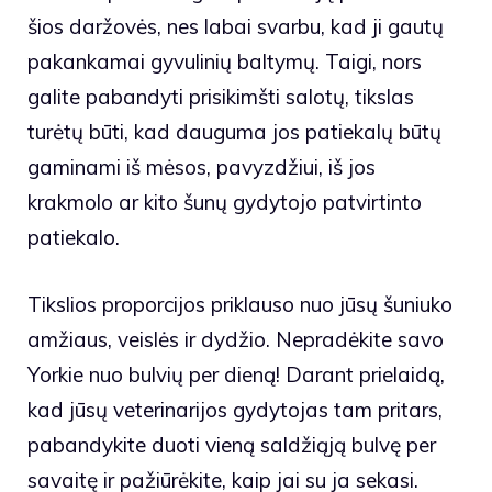
šios daržovės, nes labai svarbu, kad ji gautų
pakankamai gyvulinių baltymų. Taigi, nors
galite pabandyti prisikimšti salotų, tikslas
turėtų būti, kad dauguma jos patiekalų būtų
gaminami iš mėsos, pavyzdžiui, iš jos
krakmolo ar kito šunų gydytojo patvirtinto
patiekalo.
Tikslios proporcijos priklauso nuo jūsų šuniuko
amžiaus, veislės ir dydžio. Nepradėkite savo
Yorkie nuo bulvių per dieną! Darant prielaidą,
kad jūsų veterinarijos gydytojas tam pritars,
pabandykite duoti vieną saldžiąją bulvę per
savaitę ir pažiūrėkite, kaip jai su ja sekasi.