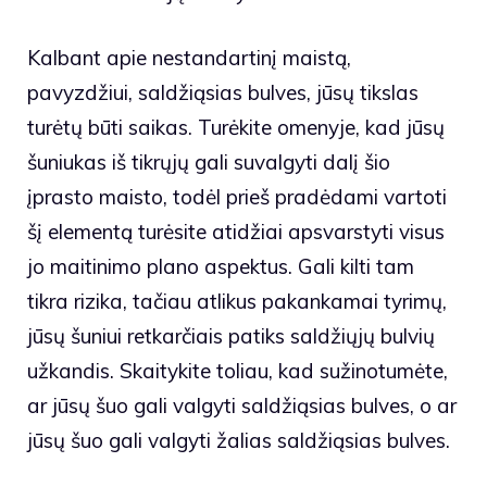
Kalbant apie nestandartinį maistą,
pavyzdžiui, saldžiąsias bulves, jūsų tikslas
turėtų būti saikas. Turėkite omenyje, kad jūsų
šuniukas iš tikrųjų gali suvalgyti dalį šio
įprasto maisto, todėl prieš pradėdami vartoti
šį elementą turėsite atidžiai apsvarstyti visus
jo maitinimo plano aspektus. Gali kilti tam
tikra rizika, tačiau atlikus pakankamai tyrimų,
jūsų šuniui retkarčiais patiks saldžiųjų bulvių
užkandis. Skaitykite toliau, kad sužinotumėte,
ar jūsų šuo gali valgyti saldžiąsias bulves, o ar
jūsų šuo gali valgyti žalias saldžiąsias bulves.