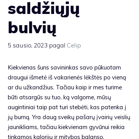
saldžiųjų
bulvių
5 sausio, 2023
pagal
Celip
Kiekvienas šuns savininkas savo pūkuotam
draugui išmetė iš vakarienės lėkštės po vieną
ar du užkandžius. Tačiau kaip ir mes turime
būti atsargūs su tuo, ką valgome, mūsų
augintiniai taip pat turi stebėti, kas patenka į
jų burną. Yra daug sveikų pašarų įvairių veislių
jaunikliams, tačiau kiekvienam gyvūnui reikia
tinkamos kalorijų ir mitybos balanso.