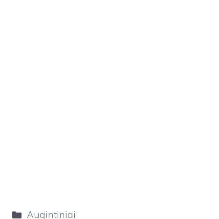
Kategorijos
Augintiniai