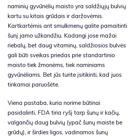
naminių gyvūnėlių maisto yra saldžiųjų bulvių
kartu su kitais grūdais ir daržovėmis.
Kartkartėmis ant smulkmenų galite pamaitinti
šunį jamo užkandžiu. Kadangi jose mažai
riebalų, bet daug vitaminų, saldžiosios bulvės
gali būti sveikas priedas prie standartinio
maisto tiek žmonėms, tiek naminiams
gyvūnėliams. Bet jūs turite įsitikinti, kad juos
tinkamai paruošėte.
Viena pastaba, kuria norime būtinai
pasidalinti, FDA tiria ryšį tarp šunų ir kačių,
valgančių daug bulvių (ypač šunų maiste be
grūdų), ir širdies ligos, vadinamos
šunų