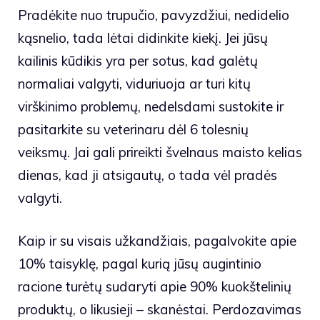
Pradėkite nuo trupučio, pavyzdžiui, nedidelio
kąsnelio, tada lėtai didinkite kiekį. Jei jūsų
kailinis kūdikis yra per sotus, kad galėtų
normaliai valgyti, viduriuoja ar turi kitų
virškinimo problemų, nedelsdami sustokite ir
pasitarkite su veterinaru dėl 6 tolesnių
veiksmų. Jai gali prireikti švelnaus maisto kelias
dienas, kad ji atsigautų, o tada vėl pradės
valgyti.
Kaip ir su visais užkandžiais, pagalvokite apie
10% taisyklę, pagal kurią jūsų augintinio
racione turėtų sudaryti apie 90% kuokštelinių
produktų, o likusieji – skanėstai. Perdozavimas