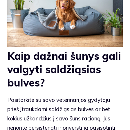
Kaip dažnai šunys gali
valgyti saldžiąsias
bulves?
Pasitarkite su savo veterinarijos gydytoju
prieš įtraukdami saldžiąsias bulves ar bet
kokius užkandžius į savo šuns racioną. Jūs
nenorite persistengti ir priversti ją pasisotinti