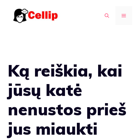
Pereiti
prie
MENIU
turinio
Ką reiškia, kai
jūsų katė
nenustos prieš
jus miaukti