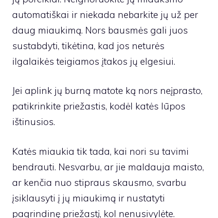
automatiškai ir niekada nebarkite jų už per
daug miaukimą. Nors bausmės gali juos
sustabdyti, tikėtina, kad jos neturės
ilgalaikės teigiamos įtakos jų elgesiui.
Jei aplink jų burną matote ką nors neįprasto,
patikrinkite priežastis, kodėl katės lūpos
ištinusios.
Katės miaukia tik tada, kai nori su tavimi
bendrauti. Nesvarbu, ar jie maldauja maisto,
ar kenčia nuo stipraus skausmo, svarbu
įsiklausyti į jų miaukimą ir nustatyti
pagrindinę priežastį, kol nenusivylėte.