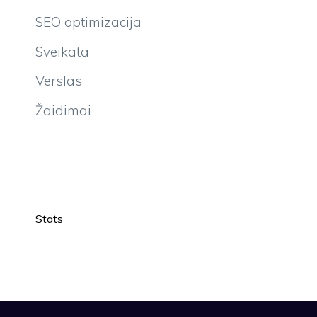
SEO optimizacija
Sveikata
Verslas
Žaidimai
Stats