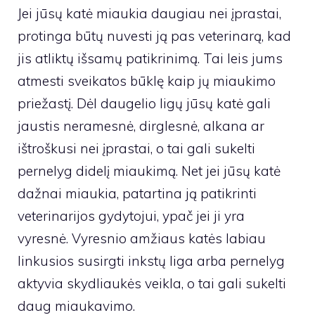
Jei jūsų katė miaukia daugiau nei įprastai,
protinga būtų nuvesti ją pas veterinarą, kad
jis atliktų išsamų patikrinimą. Tai leis jums
atmesti sveikatos būklę kaip jų miaukimo
priežastį. Dėl daugelio ligų jūsų katė gali
jaustis neramesnė, dirglesnė, alkana ar
ištroškusi nei įprastai, o tai gali sukelti
pernelyg didelį miaukimą. Net jei jūsų katė
dažnai miaukia, patartina ją patikrinti
veterinarijos gydytojui, ypač jei ji yra
vyresnė. Vyresnio amžiaus katės labiau
linkusios susirgti inkstų liga arba pernelyg
aktyvia skydliaukės veikla, o tai gali sukelti
daug miaukavimo.