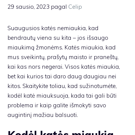
29 sausio, 2023
pagal
Celip
Suaugusios katės nemiaukia, kad
bendrautų viena su kita – jos išsaugo
miaukimą žmonėms. Katės miaukia, kad
mus sveikintų, prašytų maisto ir praneštų,
kai kas nors negerai. Visos katės miaukia,
bet kai kurios tai daro daug daugiau nei
kitos. Skaitykite toliau, kad sužinotumėte,
kodėl katė miauksuoja, kada tai gali būti
problema ir kaip galite išmokyti savo
augintinį mažiau balsuoti.
Kodėl katės miaukia