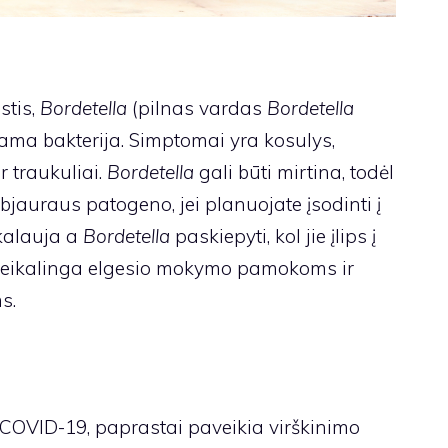
stis,
Bordetella
(pilnas vardas
Bordetella
čiama bakterija. Simptomai yra kosulys,
 traukuliai.
Bordetella
gali būti mirtina, todėl
bjauraus patogeno, jei planuojate įsodinti į
ikalauja a
Bordetella
paskiepyti, kol jie įlips į
i reikalinga elgesio mokymo pamokoms ir
s.
COVID-19, paprastai paveikia virškinimo