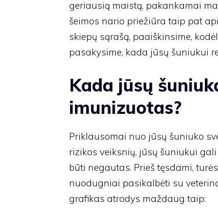
geriausią maistą, pakankamai man
šeimos nario priežiūra taip pat a
skiepų sąrašą, paaiškinsime, kodėl 
pasakysime, kada jūsų šuniukui rei
Kada jūsų šuniuka
imunizuotas?
Priklausomai nuo jūsų šuniuko sve
rizikos veiksnių, jūsų šuniukui gali
būti negautas. Prieš tęsdami, turė
nuodugniai pasikalbėti su veterina
grafikas atrodys maždaug taip: