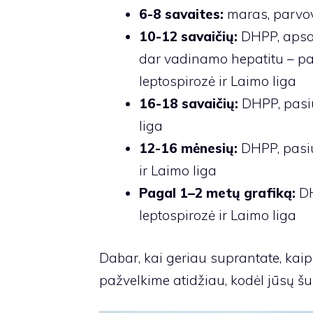
6-8 savaites:
maras, parvo
10-12 savaičių:
DHPP, apsa
dar vadinamo hepatitu – pa
leptospirozė ir Laimo liga
16-18 savaičių:
DHPP, pasiu
liga
12-16 mėnesių:
DHPP, pasiu
ir Laimo liga
Pagal 1–2 metų grafiką:
D
leptospirozė ir Laimo liga
Dabar, kai geriau suprantate, kaip
pažvelkime atidžiau, kodėl jūsų šuni