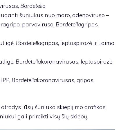
virusas,
Bordetella
uganti šuniukus nuo maro, adenoviruso –
ragripo, parvoviruso,
Bordetella
gripas,
tligė,
Bordetella
gripas, leptospirozė ir Laimo
tligė,
Bordetella
koronavirusas, leptospirozė
HPP,
Bordetella
koronavirusas, gripas,
 atrodys jūsų šuniuko skiepijimo grafikas,
ukui gali prireikti visų šių skiepų.