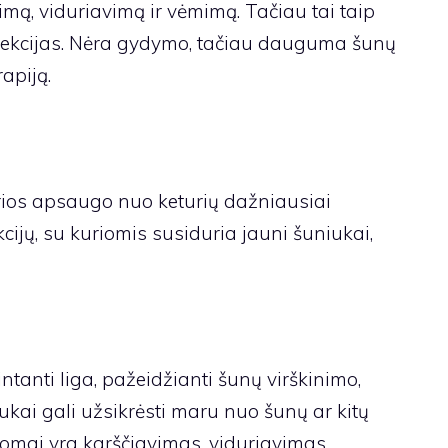
mą, viduriavimą ir vėmimą. Tačiau tai taip
nfekcijas. Nėra gydymo, tačiau dauguma šunų
apiją.
rios apsaugo nuo keturių dažniausiai
kcijų, su kuriomis susiduria jauni šuniukai,
tanti liga, pažeidžianti šunų virškinimo,
kai gali užsikrėsti maru nuo šunų ar kitų
omai yra karščiavimas, viduriavimas,