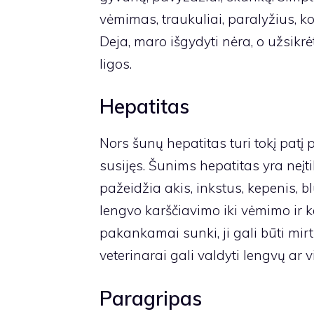
vėmimas, traukuliai, paralyžius, ko
Deja, maro išgydyti nėra, o užsikr
ligos.
Hepatitas
Nors šunų hepatitas turi tokį patį
susijęs. Šunims hepatitas yra neįtik
pažeidžia akis, inkstus, kepenis, 
lengvo karščiavimo iki vėmimo ir k
pakankamai sunki, ji gali būti mi
veterinarai gali valdyti lengvų ar
Paragripas