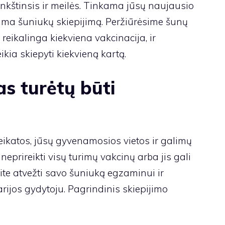
kštinsis ir meilės. Tinkama jūsų naujausio
pima šuniukų skiepijimą. Peržiūrėsime šunų
reikalinga kiekviena vakcinacija, ir
kia skiepyti kiekvieną kartą.
s turėtų būti
ikatos, jūsų gyvenamosios vietos ir galimų
 neprireikti visų turimų vakcinų arba jis gali
site atvežti savo šuniuką egzaminui ir
rijos gydytoju. Pagrindinis skiepijimo