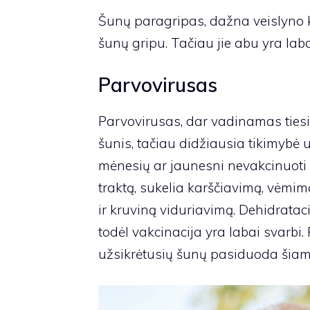
Šunų paragripas, dažna veislyno kos
šunų gripu. Tačiau jie abu yra lab
Parvovirusas
Parvovirusas, dar vadinamas tiesi
šunis, tačiau didžiausia tikimybė 
mėnesių ar jaunesni nevakcinuoti š
traktą, sukelia karščiavimą, vėmim
ir kruviną viduriavimą. Dehidratac
todėl vakcinacija yra labai svarbi
užsikrėtusių šunų pasiduoda šiam p