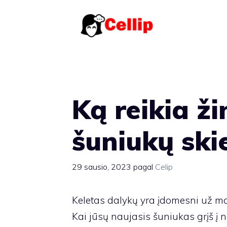
Pereiti
prie
turinio
Ką reikia ži
šuniukų ski
29 sausio, 2023
pagal
Celip
Keletas dalykų yra įdomesni už 
Kai jūsų naujasis šuniukas grįš į na