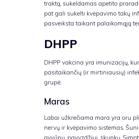
traktą, sukeldamas apetito praradi
pat gali sukelti kvėpavimo takų i
pasveiksta taikant palaikomąją ter
DHPP
DHPP vakcina yra imunizacijų, ku
pasitaikančių (ir mirtiniausių) infe
grupė:
Maras
Labai užkrečiama mara yra oru plin
nervų ir kvėpavimo sistemas. Šuniu
gyvūnų, pavyzdžiui, skunkų. Simpt