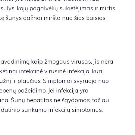
sulys, kojų pagalvėlių sukietėjimas ir mirtis.
ėtę šunys dažnai miršta nuo šios baisios
 pavadinimą kaip žmogaus virusas, jis nėra
ėtinai infekcinė virusinė infekcija, kuri
blužnį ir plaučius. Simptomai svyruoja nuo
epenų pažeidimo. Jei infekcija yra
rtina. Šunų hepatitas neišgydomas, tačiau
 vidutinio sunkumo infekcijų simptomus.