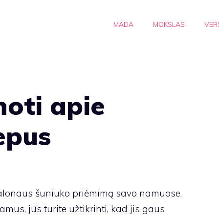
MADA
MOKSLAS
VER
noti apie
epus
malonaus šuniuko priėmimą savo namuose.
mus, jūs turite užtikrinti, kad jis gaus