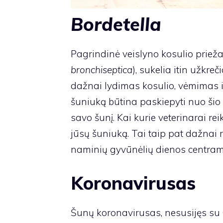
Bordetella
Pagrindinė veislyno kosulio prieža
bronchiseptica
), sukelia itin užkre
dažnai lydimas kosulio, vėmimas ir
šuniuką būtina paskiepyti nuo šio 
savo šunį. Kai kurie veterinarai re
jūsų šuniuką. Tai taip pat dažna
naminių gyvūnėlių dienos centram
Koronavirusas
Šunų koronavirusas, nesusijęs su 