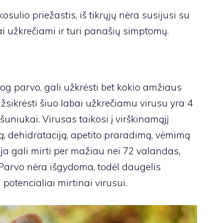
ulio priežastis, iš tikrųjų nėra susijusi su
ai užkrečiami ir turi panašių simptomų.
og parvo, gali užkrėsti bet kokio amžiaus
užsikrėsti šiuo labai užkrečiamu virusu yra 4
uniukai. Virusas taikosi į virškinamąjį
ą, dehidrataciją, apetito praradimą, vėmimą
ija gali mirti per mažiau nei 72 valandas,
. Parvo nėra išgydoma, todėl daugelis
otencialiai mirtinai virusui.