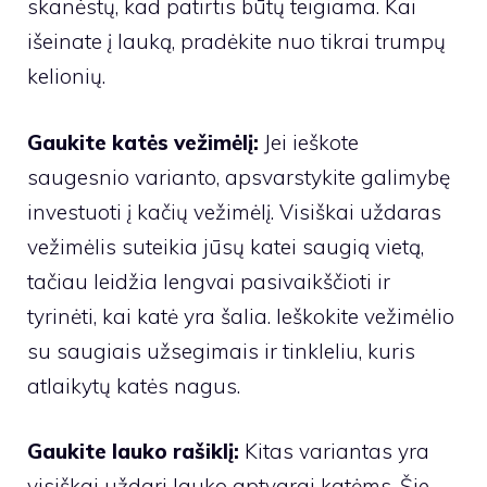
skanėstų, kad patirtis būtų teigiama. Kai
išeinate į lauką, pradėkite nuo tikrai trumpų
kelionių.
Gaukite katės vežimėlį:
Jei ieškote
saugesnio varianto, apsvarstykite galimybę
investuoti į kačių vežimėlį. Visiškai uždaras
vežimėlis suteikia jūsų katei saugią vietą,
tačiau leidžia lengvai pasivaikščioti ir
tyrinėti, kai katė yra šalia. Ieškokite vežimėlio
su saugiais užsegimais ir tinkleliu, kuris
atlaikytų katės nagus.
Gaukite lauko rašiklį:
Kitas variantas yra
visiškai uždari lauko aptvarai katėms. Šie