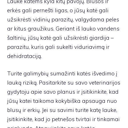
Lauke katėms kyla kitų pavojų. Blusos ir
erkės gali pernešti ligas, o jūsų katė gali
užsikrėsti vidinių parazitų, valgydama peles
ar kitus graužikus. Geriant iš lauko vandens
šaltinių, jūsų katė gali užsikrėsti giardija –
parazitu, kuris gali sukelti viduriavimą ir
dehidrataciją.
Turite galimybių sumažinti katės išvedimo į
lauką riziką. Pasitarkite su savo veterinarijos
gydytoju apie savo planus ir įsitikinkite, kad
jūsų katei taikoma kokybiška apsauga nuo
blusų ir erkių. Jei su savimi turite katę lauke,
įsitikinkite, kad jo petnešos tvirtai ir tinkamai