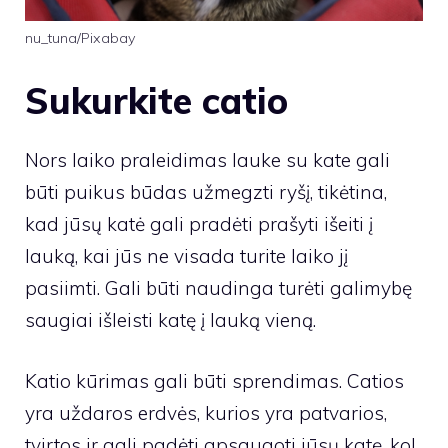
nu_tuna/Pixabay
Sukurkite catio
Nors laiko praleidimas lauke su kate gali
būti puikus būdas užmegzti ryšį, tikėtina,
kad jūsų katė gali pradėti prašyti išeiti į
lauką, kai jūs ne visada turite laiko jį
pasiimti. Gali būti naudinga turėti galimybę
saugiai išleisti katę į lauką vieną.
Katio kūrimas gali būti sprendimas. Catios
yra uždaros erdvės, kurios yra patvarios,
tvirtos ir gali padėti apsaugoti jūsų katę, kol