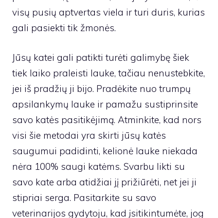
visų pusių aptvertas viela ir turi duris, kurias
gali pasiekti tik žmonės.
Jūsų katei gali patikti turėti galimybę šiek
tiek laiko praleisti lauke, tačiau nenustebkite,
jei iš pradžių ji bijo. Pradėkite nuo trumpų
apsilankymų lauke ir pamažu sustiprinsite
savo katės pasitikėjimą. Atminkite, kad nors
visi šie metodai yra skirti jūsų katės
saugumui padidinti, kelionė lauke niekada
nėra 100% saugi katėms. Svarbu likti su
savo kate arba atidžiai jį prižiūrėti, net jei ji
stipriai serga. Pasitarkite su savo
veterinarijos gydytoju, kad įsitikintumėte, jog