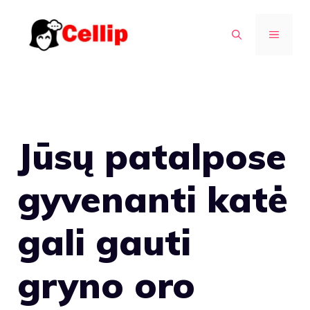
Pereiti
prie
MENIU
turinio
Jūsų patalpose
gyvenanti katė
gali gauti
gryno oro