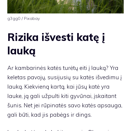
g3gg0 / Pixabay
Rizika išvesti katę į
lauką
Ar kambarinės katės turėtų eiti į lauką? Yra
keletas pavojų, susijusių su katės išvedimu į
lauką. Kiekvieną kartą, kai jūsų katė yra
lauke, ją gali užpulti kiti gyvūnai, įskaitant
šunis. Net jei rūpinatės savo katės apsauga,
gali būti, kad jis pabėgs ir dings.