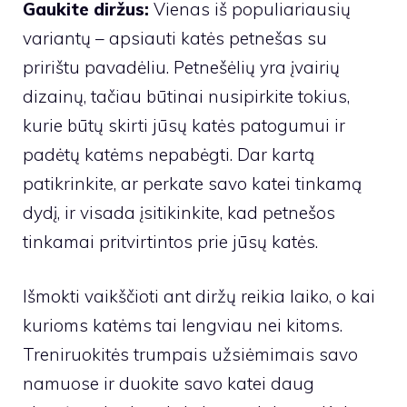
Gaukite diržus:
Vienas iš populiariausių
variantų – apsiauti katės petnešas su
pririštu pavadėliu. Petnešėlių yra įvairių
dizainų, tačiau būtinai nusipirkite tokius,
kurie būtų skirti jūsų katės patogumui ir
padėtų katėms nepabėgti. Dar kartą
patikrinkite, ar perkate savo katei tinkamą
dydį, ir visada įsitikinkite, kad petnešos
tinkamai pritvirtintos prie jūsų katės.
Išmokti vaikščioti ant diržų reikia laiko, o kai
kurioms katėms tai lengviau nei kitoms.
Treniruokitės trumpais užsiėmimais savo
namuose ir duokite savo katei daug