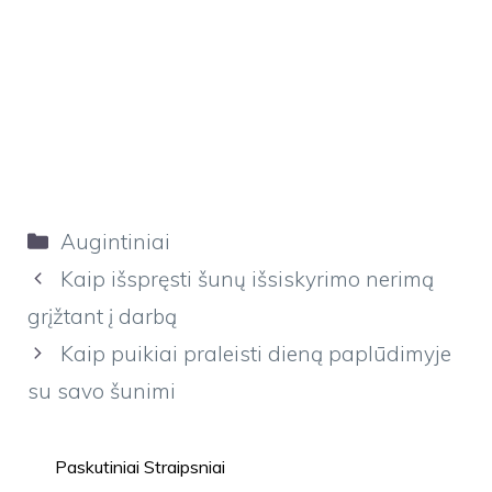
Kategorijos
Augintiniai
Kaip išspręsti šunų išsiskyrimo nerimą
grįžtant į darbą
Kaip puikiai praleisti dieną paplūdimyje
su savo šunimi
Paskutiniai Straipsniai