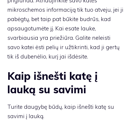
priglunda. Atnaujinkite savo katės
mikroschemos informaciją tik tuo atveju, jei ji
pabėgtų, bet taip pat būkite budrūs, kad
apsaugotumėte jį. Kai esate lauke,
svarbiausia yra priežiūra. Galite neleisti
savo katei ėsti pelių ir užtikrinti, kad ji gertų
tik iš dubenėlio, kurį jai išdėsite.
Kaip išnešti katę į
lauką su savimi
Turite daugybę būdų, kaip išnešti katę su
savimi į lauką.