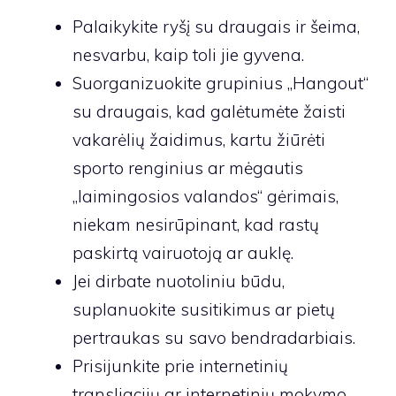
Palaikykite ryšį su draugais ir šeima,
nesvarbu, kaip toli jie gyvena.
Suorganizuokite grupinius „Hangout“
su draugais, kad galėtumėte žaisti
vakarėlių žaidimus, kartu žiūrėti
sporto renginius ar mėgautis
„laimingosios valandos“ gėrimais,
niekam nesirūpinant, kad rastų
paskirtą vairuotoją ar auklę.
Jei dirbate nuotoliniu būdu,
suplanuokite susitikimus ar pietų
pertraukas su savo bendradarbiais.
Prisijunkite prie internetinių
transliacijų ar internetinių mokymo