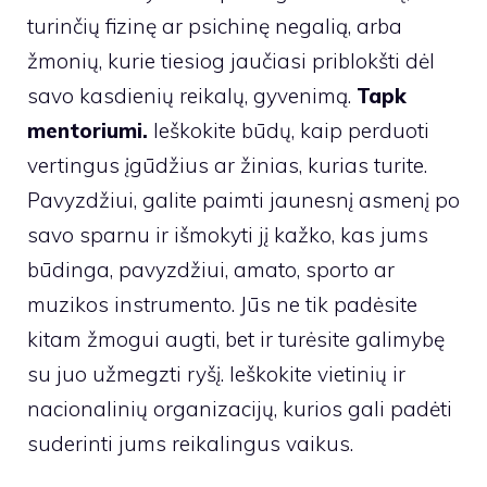
turinčių fizinę ar psichinę negalią, arba
žmonių, kurie tiesiog jaučiasi priblokšti dėl
savo kasdienių reikalų, gyvenimą.
Tapk
mentoriumi.
Ieškokite būdų, kaip perduoti
vertingus įgūdžius ar žinias, kurias turite.
Pavyzdžiui, galite paimti jaunesnį asmenį po
savo sparnu ir išmokyti jį kažko, kas jums
būdinga, pavyzdžiui, amato, sporto ar
muzikos instrumento. Jūs ne tik padėsite
kitam žmogui augti, bet ir turėsite galimybę
su juo užmegzti ryšį. Ieškokite vietinių ir
nacionalinių organizacijų, kurios gali padėti
suderinti jums reikalingus vaikus.