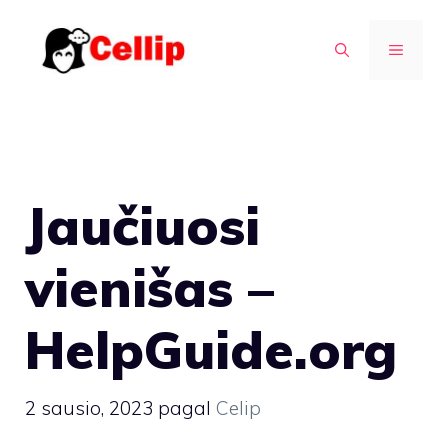
Pereiti
prie
MENIU
turinio
Jaučiuosi
vienišas –
HelpGuide.org
2 sausio, 2023
pagal
Celip