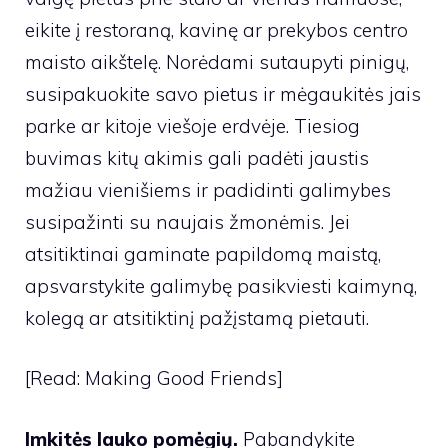
eikite į restoraną, kavinę ar prekybos centro
maisto aikštelę. Norėdami sutaupyti pinigų,
susipakuokite savo pietus ir mėgaukitės jais
parke ar kitoje viešoje erdvėje. Tiesiog
buvimas kitų akimis gali padėti jaustis
mažiau vienišiems ir padidinti galimybes
susipažinti su naujais žmonėmis. Jei
atsitiktinai gaminate papildomą maistą,
apsvarstykite galimybę pasikviesti kaimyną,
kolegą ar atsitiktinį pažįstamą pietauti.
[Read: Making Good Friends]
Imkitės lauko pomėgių.
Pabandykite