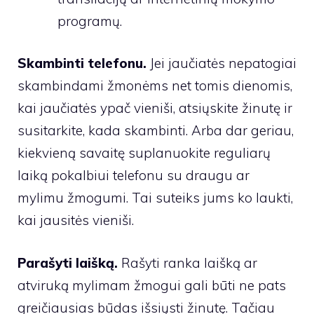
programų.
Skambinti telefonu.
Jei jaučiatės nepatogiai
skambindami žmonėms net tomis dienomis,
kai jaučiatės ypač vieniši, atsiųskite žinutę ir
susitarkite, kada skambinti. Arba dar geriau,
kiekvieną savaitę suplanuokite reguliarų
laiką pokalbiui telefonu su draugu ar
mylimu žmogumi. Tai suteiks jums ko laukti,
kai jausitės vieniši.
Parašyti laišką.
Rašyti ranka laišką ar
atviruką mylimam žmogui gali būti ne pats
greičiausias būdas išsiųsti žinutę. Tačiau