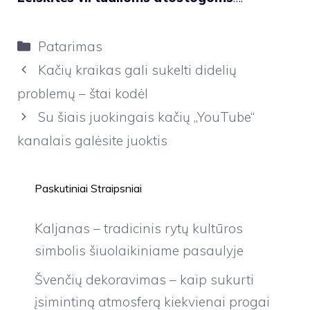
Kategorijos
Patarimas
Kačių kraikas gali sukelti didelių
problemų – štai kodėl
Su šiais juokingais kačių „YouTube“
kanalais galėsite juoktis
Paskutiniai Straipsniai
Kaljanas – tradicinis rytų kultūros
simbolis šiuolaikiniame pasaulyje
Švenčių dekoravimas – kaip sukurti
įsimintiną atmosferą kiekvienai progai