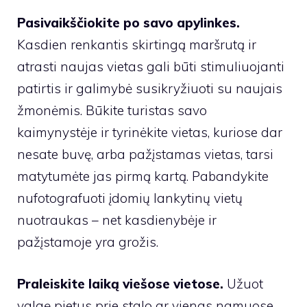
Pasivaikščiokite po savo apylinkes.
Kasdien renkantis skirtingą maršrutą ir
atrasti naujas vietas gali būti stimuliuojanti
patirtis ir galimybė susikryžiuoti su naujais
žmonėmis. Būkite turistas savo
kaimynystėje ir tyrinėkite vietas, kuriose dar
nesate buvę, arba pažįstamas vietas, tarsi
matytumėte jas pirmą kartą. Pabandykite
nufotografuoti įdomių lankytinų vietų
nuotraukas – net kasdienybėje ir
pažįstamoje yra grožis.
Praleiskite laiką viešose vietose.
Užuot
valgę pietus prie stalo ar vienas namuose,