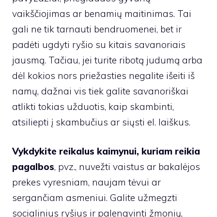
vaikščiojimas ar benamių maitinimas. Tai
gali ne tik tarnauti bendruomenei, bet ir
padėti ugdyti ryšio su kitais savanoriais
jausmą. Tačiau, jei turite ribotą judumą arba
dėl kokios nors priežasties negalite išeiti iš
namų, dažnai vis tiek galite savanoriškai
atlikti tokias užduotis, kaip skambinti,
atsiliepti į skambučius ar siųsti el. laiškus.
Vykdykite reikalus kaimynui, kuriam reikia
pagalbos
, pvz., nuvežti vaistus ar bakalėjos
prekes vyresniam, naujam tėvui ar
sergančiam asmeniui. Galite užmegzti
socialinius ryšius ir palengvinti žmonių,