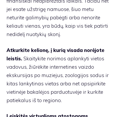
finansiškai neapibrėžtais laikais. Tačiau net
jei esate užstrigę namuose, šiuo metu
neturite galimybių pabėgti arba nenorite
keliauti vienas, yra būdų, kaip vis tiek patirti
nedidelį nuotykių skonį.
Atkurkite kelionę, į kurią visada norėjote
leistis.
Skaitykite norimos aplankyti vietos
vadovus, žiūrėkite internetines vaizdo
ekskursijas po muziejus, zoologijos sodus ir
kitas lankytinas vietas arba net apsipirkite
vietinėje bakalėjos parduotuvėje ir kurkite
patiekalus iš to regiono.
Leiskitės virtualioms atostogoms
….