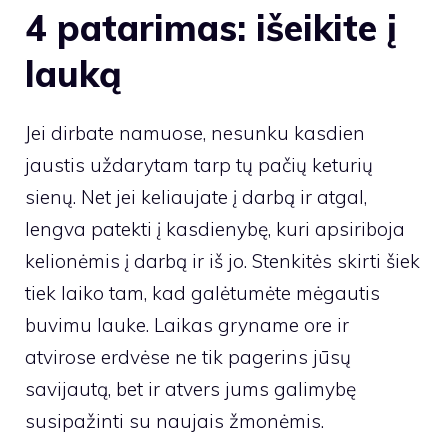
4 patarimas: išeikite į
lauką
Jei dirbate namuose, nesunku kasdien
jaustis uždarytam tarp tų pačių keturių
sienų. Net jei keliaujate į darbą ir atgal,
lengva patekti į kasdienybę, kuri apsiriboja
kelionėmis į darbą ir iš jo. Stenkitės skirti šiek
tiek laiko tam, kad galėtumėte mėgautis
buvimu lauke. Laikas gryname ore ir
atvirose erdvėse ne tik pagerins jūsų
savijautą, bet ir atvers jums galimybę
susipažinti su naujais žmonėmis.