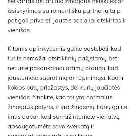
sielvartas dėl artimo žmogaus netekties ar
išsiskyrimas su romantišku partneriu taip
pat gali priversti jaustis socialiai atskirtas ir
vienišas.
Kitomis aplinkybėmis galite pastebėti, kad
turite nemažai atsitiktinių pažįstamų, bet
neturite pakankamai artimų draugų, kad
jaustumėte supratimą ar rūpinimąsi. Kad ir
kokios būtų priežastys, dėl kurių jaučiatės
vienišas, žinokite, kad tai yra normalus
žmogaus potyris, ir yra žingsnių, kurių galite
imtis dabar, kad sumažintumėte vienatvę,
apsaugotumėte savo sveikatą ir
sustiprintumėte ryšius su kitais.