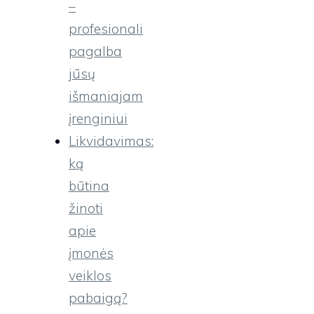
–
profesionali
pagalba
jūsų
išmaniajam
įrenginiui
Likvidavimas:
ką
būtina
žinoti
apie
įmonės
veiklos
pabaigą?