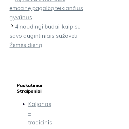
emocinę pagalbą teikiančius
gyvūnus
4 naudingi būdai, kaip su
savo augintiniais sužavėti
Žemės dieną
Paskutiniai
Straipsniai
Kaljanas
–
tradicinis