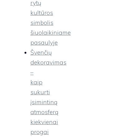
rytų
kultūros
simbolis
šiuolaikiniame
pasaulyje
Švenčių
dekoravimas
–
kaip
sukurti
įsimintiną
atmosferą
kiekvienai
progai