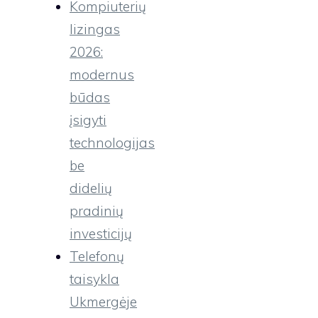
Kompiuterių
lizingas
2026:
modernus
būdas
įsigyti
technologijas
be
didelių
pradinių
investicijų
Telefonų
taisykla
Ukmergėje