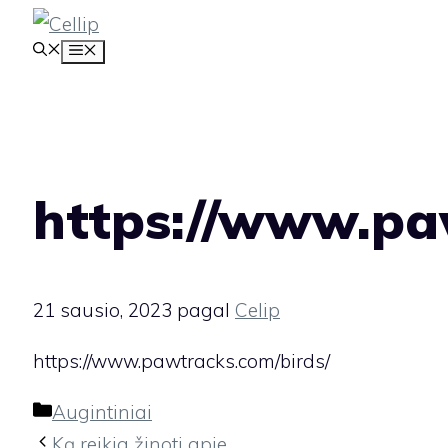
Pereiti
MENIU
prie
turinio
https://www.pa
21 sausio, 2023
pagal
Celip
https://www.pawtracks.com/birds/
Kategorijos
Augintiniai
Ką reikia žinoti apie