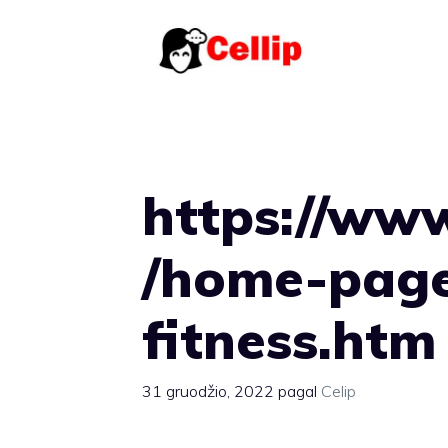
Pereiti
prie
turinio
https://ww
/home-page
fitness.htm
31 gruodžio, 2022
pagal
Celip