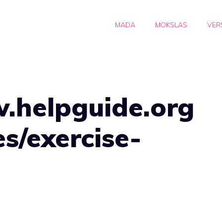
MADA
MOKSLAS
VER
w.helpguide.org
s/exercise-