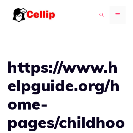
Pereiti
prie
MENIU
turinio
https://www.h
elpguide.org/h
ome-
pages/childhoo