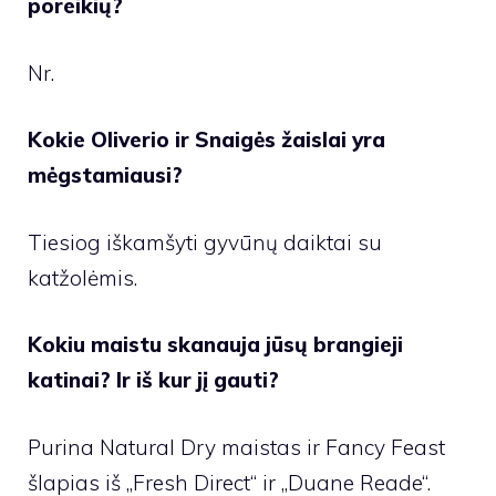
poreikių?
Nr.
Kokie Oliverio ir Snaigės žaislai yra
mėgstamiausi?
Tiesiog iškamšyti gyvūnų daiktai su
katžolėmis.
Kokiu maistu skanauja jūsų brangieji
katinai? Ir iš kur jį gauti?
Purina Natural Dry maistas
ir
Fancy Feast
šlapias
iš „Fresh Direct“ ir „Duane Reade“.