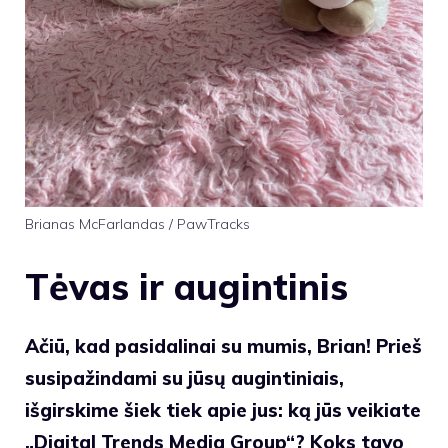
Brianas McFarlandas / PawTracks
Tėvas ir augintinis
Ačiū, kad pasidalinai su mumis, Brian! Prieš
susipažindami su jūsų augintiniais,
išgirskime šiek tiek apie jus: ką jūs veikiate
„Digital Trends Media Group“? Koks tavo