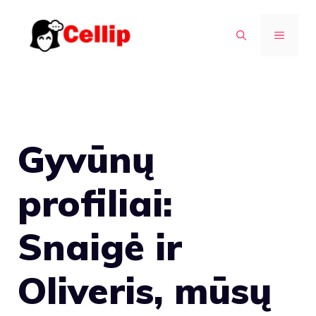
Pereiti
prie
MENIU
turinio
Gyvūnų
profiliai:
Snaigė ir
Oliveris, mūsų