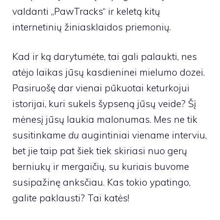
valdanti „PawTracks“ ir keletą kitų
internetinių žiniasklaidos priemonių.
Kad ir ką darytumėte, tai gali palaukti, nes
atėjo laikas jūsų kasdieninei mielumo dozei.
Pasiruošę dar vienai pūkuotai keturkojui
istorijai, kuri sukels šypseną jūsų veide? Šį
mėnesį jūsų laukia malonumas. Mes ne tik
susitinkame
du
augintiniai viename interviu,
bet jie taip pat šiek tiek skiriasi nuo gerų
berniukų ir mergaičių, su kuriais buvome
susipažinę anksčiau. Kas tokio ypatingo,
galite paklausti? Tai katės!