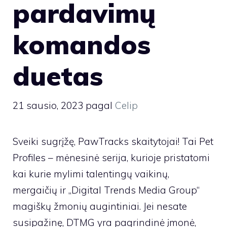
pardavimų
komandos
duetas
21 sausio, 2023
pagal
Celip
Sveiki sugrįžę, PawTracks skaitytojai! Tai Pet
Profiles – mėnesinė serija, kurioje pristatomi
kai kurie mylimi talentingų vaikinų,
mergaičių ir „Digital Trends Media Group“
magiškų žmonių augintiniai. Jei nesate
susipažinę, DTMG yra pagrindinė įmonė,