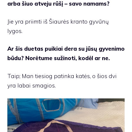
arba šiuo atveju rūšį – savo namams?
Jie yra priimti iš Šiaurės kranto gyvūnų
lygos.
Ar šis duetas puikiai dera su jūsų gyvenimo
būdu? Norėtume sužinoti, kodėl ar ne.
Taip; Man tiesiog patinka katės, o šios dvi
yra labai smagios.