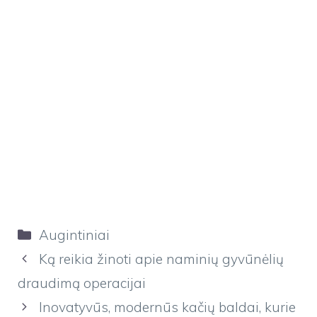
Kategorijos
Augintiniai
Ką reikia žinoti apie naminių gyvūnėlių
draudimą operacijai
Inovatyvūs, modernūs kačių baldai, kurie