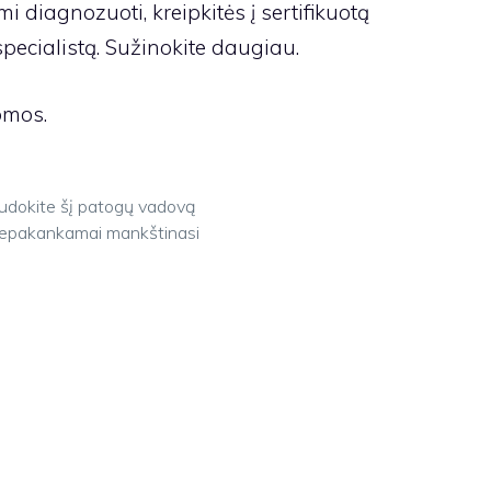
 diagnozuoti, kreipkitės į sertifikuotą
pecialistą. Sužinokite daugiau.
omos.
audokite šį patogų vadovą
 nepakankamai mankštinasi