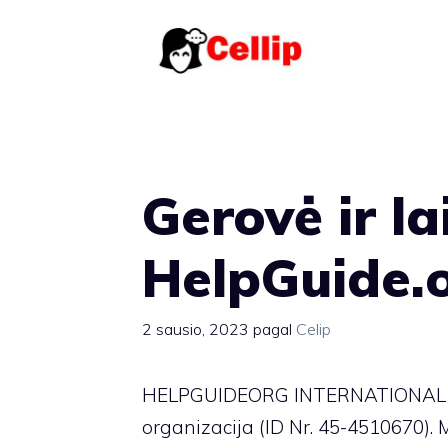
Pereiti
prie
turinio
Gerovė ir la
HelpGuide.
2 sausio, 2023
pagal
Celip
HELPGUIDEORG INTERNATIONAL yra
organizacija (ID Nr. 45-4510670). 