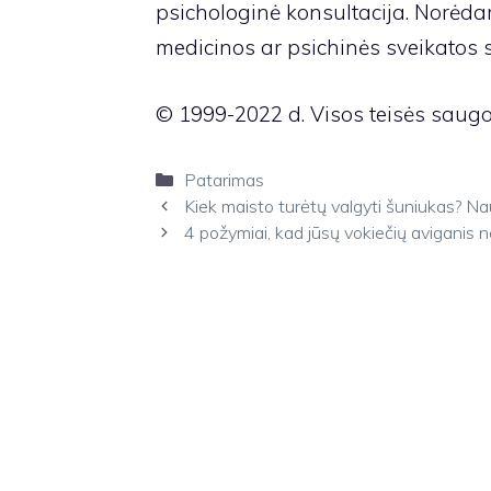
psichologinė konsultacija. Norėdami
medicinos ar psichinės sveikatos s
© 1999-2022 d. Visos teisės saug
Kategorijos
Patarimas
Kiek maisto turėtų valgyti šuniukas? N
4 požymiai, kad jūsų vokiečių aviganis