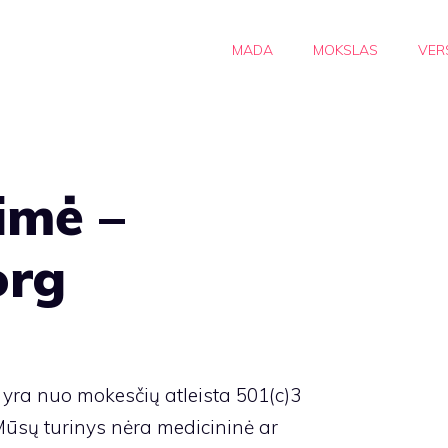
MADA
MOKSLAS
VER
imė –
org
 nuo mokesčių atleista 501(c)3
Mūsų turinys nėra medicininė ar