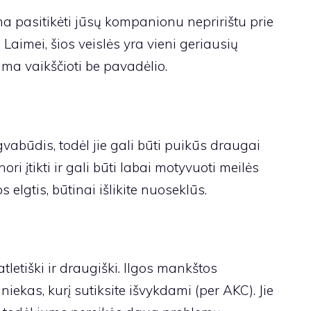
ima pasitikėti jūsų kompanionu nepririštu prie
 Laimei, šios veislės yra vieni geriausių
ima vaikščioti be pavadėlio.
gvabūdis,
todėl jie gali būti puikūs draugai
ori įtikti ir gali būti labai motyvuoti meilės
 elgtis, būtinai išlikite nuoseklūs.
tletiški ir draugiški. Ilgos mankštos
niekas, kurį sutiksite išvykdami (per
AKC
). Jie