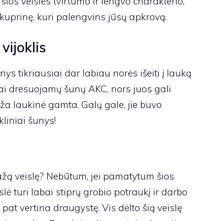
 šios veislės tvirtumo ir lengvo charakterio,
o kuprinę, kuri palengvins jūsų apkrovą.
vijoklis
nys tikriausiai dar labiau norės išeiti į lauką
siai dresuojamų šunų
AKC
, nors juos gali
aža laukinė gamta. Galų gale, jie buvo
liniai šunys!
ą veislę? Nebūtum, jei pamatytum šios
slė turi labai stiprų grobio potraukį ir darbo
p pat vertina draugystę. Vis dėlto šią veislę