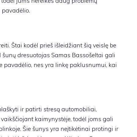
s, todėl jums nereikės daug problemų
 pavadėlio.
greiti. Štai kodėl prieš išleidžiant šią veislę be
l
šunų dresuotojas Samas Basso
šeltai gali
e pavadėlio, nes yra linkę paklusnumui, kai
aškyti ir patirti stresą automobiliai,
a vaikščiojant kaimynystėje, todėl joms gali
linkoje. Šie šunys yra neįtikėtinai protingi ir