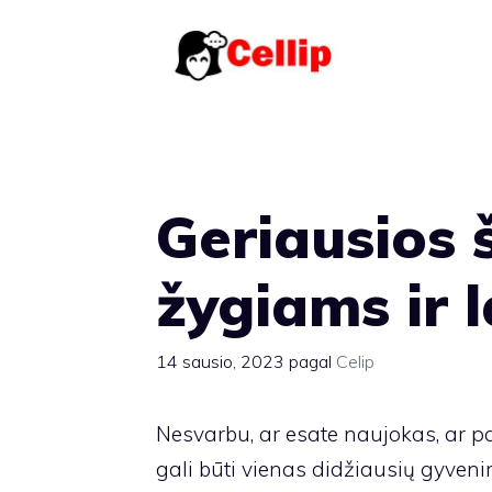
Pereiti
prie
turinio
Geriausios 
žygiams ir l
14 sausio, 2023
pagal
Celip
Nesvarbu, ar esate naujokas, ar pa
gali būti vienas didžiausių gyveni