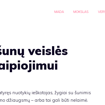
MADA
MOKSLAS
VER
šunų veislės
aipiojimui
tyręs nuotykių ieškotojas, žygiai su šunimis
mo džiaugsmų – arba tai gali būti nelaimė.