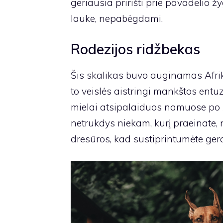
geriausia pririšti prie pavadėlio 
lauke, nepabėgdami.
Rodezijos ridžbekas
Šis skalikas buvo auginamas Afriko
to veislės aistringi mankštos entuzi
mielai atsipalaiduos namuose po žy
netrukdys niekam, kurį praeinate,
dresūros, kad sustiprintumėte ger