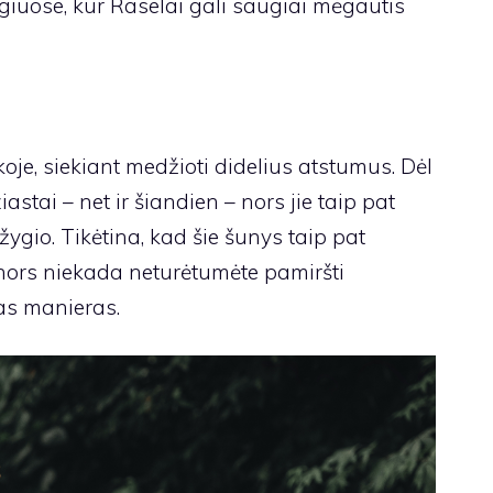
žygiuose, kur Raselai gali saugiai mėgautis
je, siekiant medžioti didelius atstumus. Dėl
astai – net ir šiandien – nors jie taip pat
gio. Tikėtina, kad šie šunys taip pat
 nors niekada neturėtumėte pamiršti
as manieras.