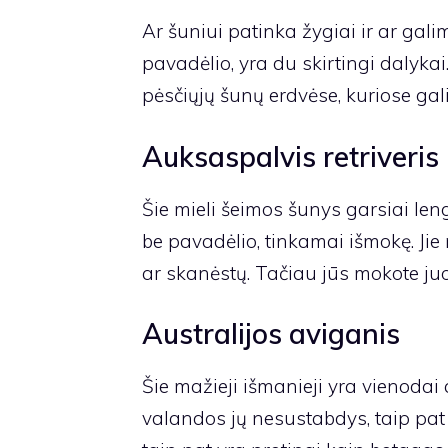
Ar šuniui patinka žygiai ir ar gal
pavadėlio, yra du skirtingi dalykai.
pėsčiųjų šunų erdvėse, kuriose gal
Auksaspalvis retriveris
Šie mieli šeimos šunys
garsiai len
be pavadėlio, tinkamai išmokę. Jie n
ar skanėstų. Tačiau jūs mokote juos
Australijos aviganis
Šie mažieji išmanieji yra vienodai a
valandos jų nesustabdys, taip pat 