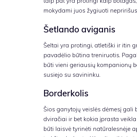
taip pat yra protingi kaip botaga
mokydami juos žygiuoti nepririšus
Šetlando aviganis
Šeltai yra protingi, atletiški ir itin 
pavadėlio būtina treniruotis. Paga
būti vieni geriausių kompanionų b
susiejo su savininku.
Borderkolis
Šios ganytojų veislės dėmesį gali bl
dviračiai ir bet kokia įprasta veikl
būti laisvė tyrinėti natūralesnėje ap