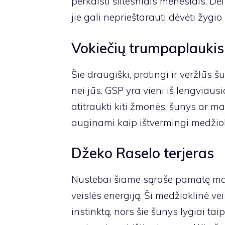
perkaisti šiltesniais mėnesiais. Dėl
jie gali neprieštarauti dėvėti žygi
Vokiečių trumpaplaukis 
Šie draugiški, protingi ir veržlūs šu
nei jūs. GSP yra vieni iš lengviau
atitraukti kiti žmonės, šunys ar m
auginami kaip ištvermingi medžiok
Džeko Raselo terjeras
Nustebai šiame sąraše pamatę maž
veislės energiją. Ši medžioklinė vei
instinktą, nors šie šunys lygiai tai