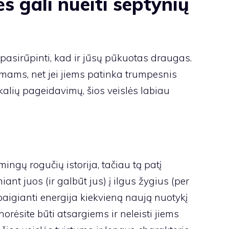
s gali nueiti septynių
 pasirūpinti, kad ir jūsų pūkuotas draugas.
imams, net jei jiems patinka trumpesnis
kalių pageidavimų, šios veislės labiau
ingų rogučių istorija, tačiau tą patį
t juos (ir galbūt jus) į ilgus žygius (per
ibaigianti energija kiekvieną naują nuotykį
norėsite būti atsargiems ir neleisti jiems