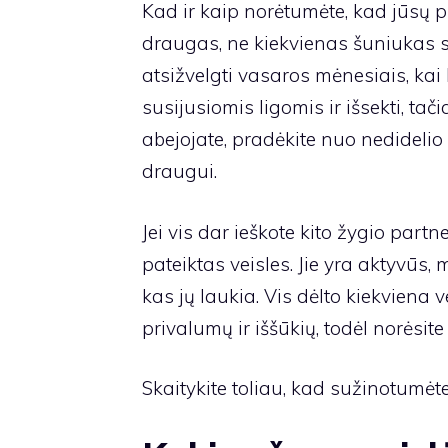
Kad ir kaip norėtumėte, kad jūsų 
draugas, ne kiekvienas šuniukas su
atsižvelgti vasaros mėnesiais, kai 
susijusiomis ligomis ir išsekti, tač
abejojate, pradėkite nuo nedidelio 
draugui.
Jei vis dar ieškote kito žygio partn
pateiktas veisles. Jie yra aktyvūs
kas jų laukia. Vis dėlto kiekviena ve
privalumų ir iššūkių, todėl norėsite 
Skaitykite toliau, kad sužinotumėt