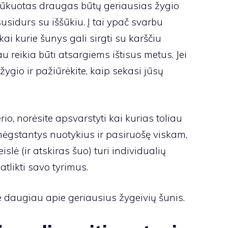
pūkuotas draugas būtų geriausias žygio
sidurs su iššūkiu. Į tai ypač svarbu
kai kurie šunys gali sirgti su karščiu
iau reikia būti atsargiems ištisus metus. Jei
žygio ir pažiūrėkite, kaip sekasi jūsų
erio, norėsite apsvarstyti kai kurias toliau
, mėgstantys nuotykius ir pasiruošę viskam,
islė (ir atskiras šuo) turi individualių
atlikti savo tyrimus.
e daugiau apie geriausius žygeivių šunis.