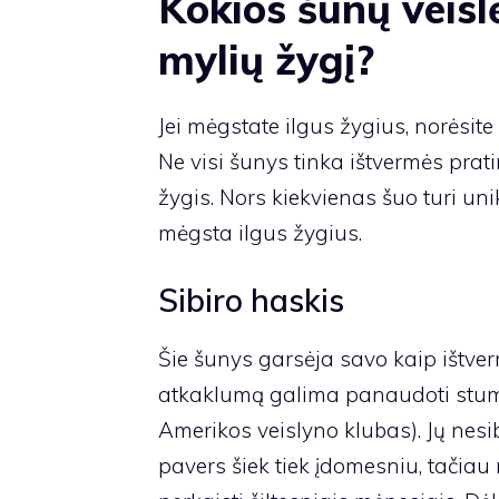
Kokios šunų veislė
mylių žygį?
Jei mėgstate ilgus žygius, norėsite
Ne visi šunys tinka ištvermės prat
žygis. Nors kiekvienas šuo turi uni
mėgsta ilgus žygius.
Sibiro haskis
Šie šunys garsėja savo kaip ištverm
atkaklumą galima panaudoti stumian
Amerikos veislyno klubas
). Jų nes
pavers šiek tiek įdomesniu, tačiau 