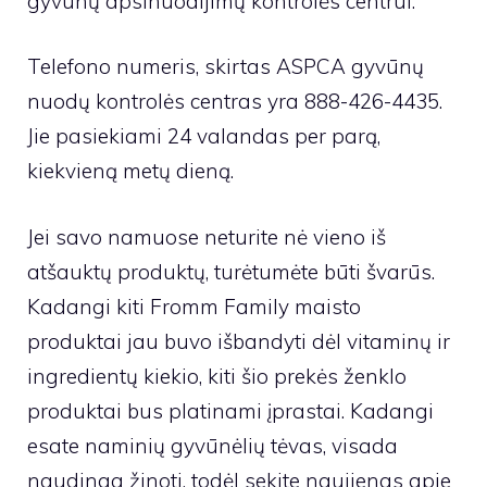
gyvūnų apsinuodijimų kontrolės centrui.
Telefono numeris, skirtas
ASPCA gyvūnų
nuodų kontrolės centras
yra 888-426-4435.
Jie pasiekiami 24 valandas per parą,
kiekvieną metų dieną.
Jei savo namuose neturite nė vieno iš
atšauktų produktų, turėtumėte būti švarūs.
Kadangi kiti Fromm Family maisto
produktai jau buvo išbandyti dėl vitaminų ir
ingredientų kiekio, kiti šio prekės ženklo
produktai bus platinami įprastai. Kadangi
esate naminių gyvūnėlių tėvas, visada
naudinga žinoti, todėl sekite naujienas apie