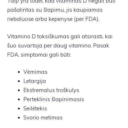
Taip yra todėl, kad vitaminas D negali būti
pašalintas su šlapimu, jis kaupiamas
riebaluose arba kepenyse (per
FDA
).
Vitamino D toksiškumas gali atsirasti, kai
šuo suvartoja per daug vitamino. Pasak
FDA, simptomai gali būti:
Vėmimas
Letargija
Ekstremalus troškulys
Perteklinis šlapinimasis
Seilėtekis
Svorio metimas