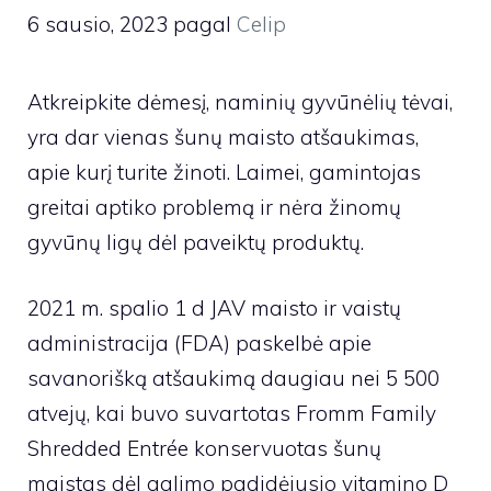
6 sausio, 2023
pagal
Celip
Atkreipkite dėmesį, naminių gyvūnėlių tėvai,
yra dar vienas šunų maisto atšaukimas,
apie kurį turite žinoti. Laimei, gamintojas
greitai aptiko problemą ir nėra žinomų
gyvūnų ligų dėl paveiktų produktų.
2021 m. spalio 1 d
JAV maisto ir vaistų
administracija (FDA) paskelbė apie
savanorišką atšaukimą
daugiau nei 5 500
atvejų, kai buvo suvartotas Fromm Family
Shredded Entrée konservuotas šunų
maistas dėl galimo padidėjusio vitamino D