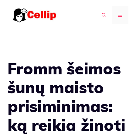
Pereiti
prie
MENIU
turinio
Fromm šeimos
šunų maisto
prisiminimas:
ką reikia žinoti