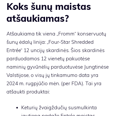
Koks šunų maistas
atšaukiamas?
Atšaukiama tik viena „Fromm“ konservuotų
šunų ėdalų linija: „Four-Star Shredded
Entrée“ 12 uncijų skardinės. Šios skardinės
parduodamos 12 vienetų pakuotėse
naminių gyvūnėlių parduotuvėse Jungtinėse
Valstijose, o visų jų tinkamumo data yra
2024 m. rugpjūčio mėn. (per FDA). Tai yra
atšaukti produktai:
Keturių žvaigždučių susmulkinta
jautiena padaže Entrée maistas