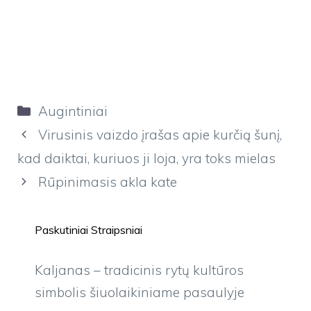
Kategorijos
Augintiniai
Virusinis vaizdo įrašas apie kurčią šunį,
kad daiktai, kuriuos ji loja, yra toks mielas
Rūpinimasis akla kate
Paskutiniai Straipsniai
Kaljanas – tradicinis rytų kultūros
simbolis šiuolaikiniame pasaulyje