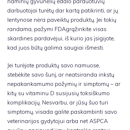
naminių gyvūnėlių ėdalo parduotuvių
darbuotojai turėtų dar kartą patikrinti, ar jų
lentynose nėra paveiktų produktų. Jei tokių
randama,
pažymi FDA
grąžinkite visas
skardines pardavėjui, iš kurio jas įsigijote,
kad juos būtų galima saugiai išmesti.
Jei turėjote produktų savo namuose,
stebėkite savo šunį, ar neatsiranda inkstų
nepakankamumo požymių ir simptomų – ​​ar
kitų su vitaminu D susijusių toksiškumo
komplikacijų. Nesvarbu, ar jūsų šuo turi
simptomų, visada galite paskambinti savo
veterinarijos gydytojui arba net ASPCA