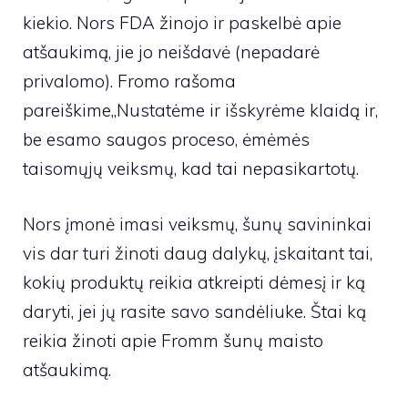
kiekio. Nors FDA žinojo ir paskelbė apie
atšaukimą, jie jo neišdavė (nepadarė
privalomo). Fromo
rašoma
pareiškime
„Nustatėme ir išskyrėme klaidą ir,
be esamo saugos proceso, ėmėmės
taisomųjų veiksmų, kad tai nepasikartotų.
Nors įmonė imasi veiksmų, šunų savininkai
vis dar turi žinoti daug dalykų, įskaitant tai,
kokių produktų reikia atkreipti dėmesį ir ką
daryti, jei jų rasite savo sandėliuke. Štai ką
reikia žinoti apie Fromm šunų maisto
atšaukimą.