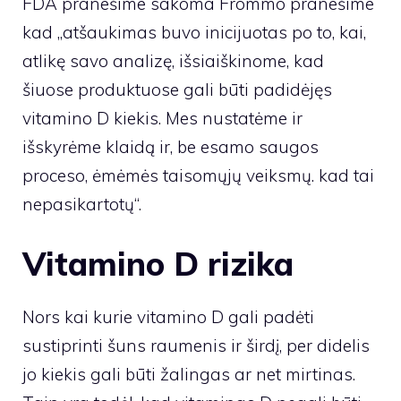
FDA pranešime sakoma Frommo pranešime
kad „atšaukimas buvo inicijuotas po to, kai,
atlikę savo analizę, išsiaiškinome, kad
šiuose produktuose gali būti padidėjęs
vitamino D kiekis. Mes nustatėme ir
išskyrėme klaidą ir, be esamo saugos
proceso, ėmėmės taisomųjų veiksmų. kad tai
nepasikartotų“.
Vitamino D rizika
Nors kai kurie vitamino D gali padėti
sustiprinti šuns raumenis ir širdį, per didelis
jo kiekis gali būti žalingas ar net mirtinas.