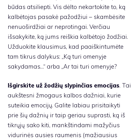
būdas atsiliepti. Vis dėlto nekartokite to, ką
kalbėtojas pasakė pažodžiui – skambėsite
nenuoširdžiai ar neprotingai. Verčiau
išsakykite, ką jums reiškia kalbėtojo žodžiai.
Užduokite klausimus, kad paaiškintumėte
tam tikrus dalykus: „Ką turi omenyje
sakydamas…“ arba „Ar tai turi omenyje?
Išgirskite už žodžių slypinčias emocijas
. Tai
aukštesni žmogaus kalbos dažniai, kurie
suteikia emocijų. Galite labiau prisitaikyti
prie šių dažnių ir taip geriau suprasti, ką iš
tikrųjų sako kiti, mankštindami mažyčius
vidurinės ausies raumenis (mažiausius