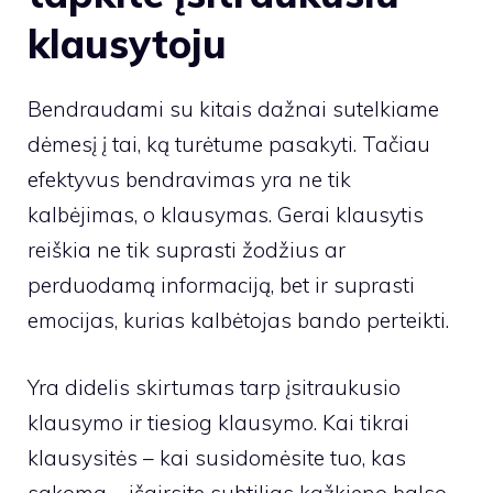
klausytoju
Bendraudami su kitais dažnai sutelkiame
dėmesį į tai, ką turėtume pasakyti. Tačiau
efektyvus bendravimas yra ne tik
kalbėjimas, o klausymas. Gerai klausytis
reiškia ne tik suprasti žodžius ar
perduodamą informaciją, bet ir suprasti
emocijas, kurias kalbėtojas bando perteikti.
Yra didelis skirtumas tarp įsitraukusio
klausymo ir tiesiog klausymo. Kai tikrai
klausysitės – kai susidomėsite tuo, kas
sakoma – išgirsite subtilias kažkieno balso