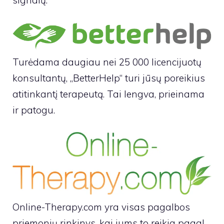
signalų.
Turėdama daugiau nei 25 000 licencijuotų
konsultantų, „BetterHelp“ turi jūsų poreikius
atitinkantį terapeutą. Tai lengva, prieinama
ir patogu.
Online-Therapy.com yra visas pagalbos
priemonių rinkinys, kai jums to reikia pagal