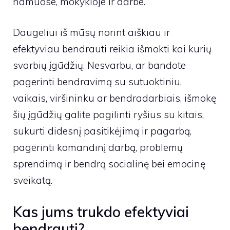
namuose, mokykloje ir darbe.
Daugeliui iš mūsų norint aiškiau ir
efektyviau bendrauti reikia išmokti kai kurių
svarbių įgūdžių. Nesvarbu, ar bandote
pagerinti bendravimą su sutuoktiniu,
vaikais, viršininku ar bendradarbiais, išmokę
šių įgūdžių galite pagilinti ryšius su kitais,
sukurti didesnį pasitikėjimą ir pagarbą,
pagerinti komandinį darbą, problemų
sprendimą ir bendrą socialinę bei emocinę
sveikatą.
Kas jums trukdo efektyviai
bendrauti?