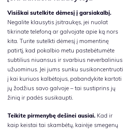
Visiškai sutelkite dėmesį į garsiakalbį.
Negalite klausytis įsitraukęs, jei nuolat
tikrinate telefoną ar galvojate apie ką nors
kita. Turite sutelkti dėmesį į momentinę
patirtį, kad pokalbio metu pastebėtumėte
subtilius niuansus ir svarbius neverbalinius
užuominus. Jei jums sunku susikoncentruoti
į kai kuriuos kalbėtojus, pabandykite kartoti
jų žodžius savo galvoje – tai sustiprins jų
žinią ir padės susikaupti.
Teikite pirmenybę dešinei ausiai.
Kad ir
kaip keistai tai skambėtų, kairėje smegenų