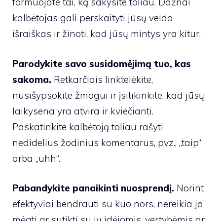
formuojate tai, ką sakysite toliau. Dažnai
kalbėtojas gali perskaityti jūsų veido
išraiškas ir žinoti, kad jūsų mintys yra kitur.
Parodykite savo susidomėjimą tuo, kas
sakoma.
Retkarčiais linktelėkite,
nusišypsokite žmogui ir įsitikinkite, kad jūsų
laikysena yra atvira ir kviečianti.
Paskatinkite kalbėtoją toliau rašyti
nedidelius žodinius komentarus, pvz., „taip“
arba „uhh“.
Pabandykite panaikinti nuosprendį.
Norint
efektyviai bendrauti su kuo nors, nereikia jo
mėgti ar sutikti su jų idėjomis, vertybėmis ar