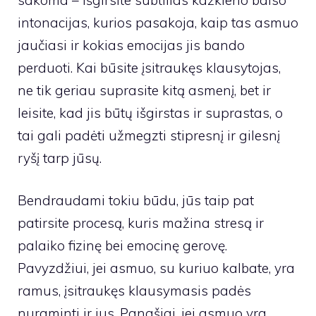
intonacijas, kurios pasakoja, kaip tas asmuo
jaučiasi ir kokias emocijas jis bando
perduoti. Kai būsite įsitraukęs klausytojas,
ne tik geriau suprasite kitą asmenį, bet ir
leisite, kad jis būtų išgirstas ir suprastas, o
tai gali padėti užmegzti stipresnį ir gilesnį
ryšį tarp jūsų.
Bendraudami tokiu būdu, jūs taip pat
patirsite procesą, kuris mažina stresą ir
palaiko fizinę bei emocinę gerovę.
Pavyzdžiui, jei asmuo, su kuriuo kalbate, yra
ramus, įsitraukęs klausymasis padės
nuraminti ir jus. Panašiai, jei asmuo yra