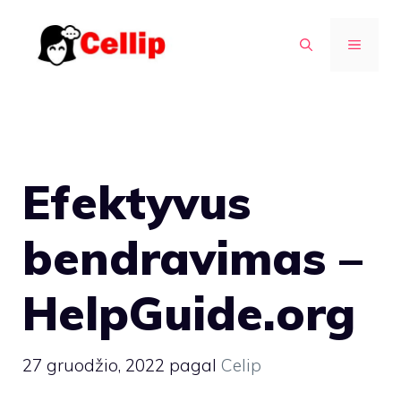
Pereiti
prie
MENIU
turinio
Efektyvus
bendravimas –
HelpGuide.org
27 gruodžio, 2022
pagal
Celip