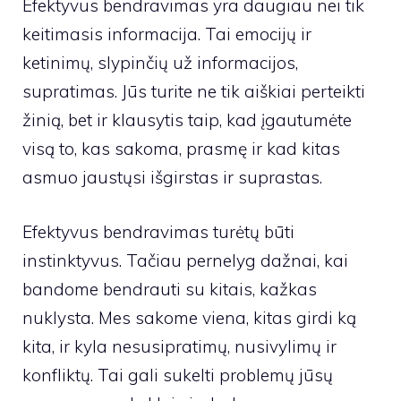
Efektyvus bendravimas yra daugiau nei tik
keitimasis informacija. Tai emocijų ir
ketinimų, slypinčių už informacijos,
supratimas. Jūs turite ne tik aiškiai perteikti
žinią, bet ir klausytis taip, kad įgautumėte
visą to, kas sakoma, prasmę ir kad kitas
asmuo jaustųsi išgirstas ir suprastas.
Efektyvus bendravimas turėtų būti
instinktyvus. Tačiau pernelyg dažnai, kai
bandome bendrauti su kitais, kažkas
nuklysta. Mes sakome viena, kitas girdi ką
kita, ir kyla nesusipratimų, nusivylimų ir
konfliktų. Tai gali sukelti problemų jūsų