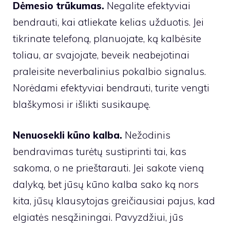
Dėmesio trūkumas.
Negalite efektyviai
bendrauti, kai atliekate kelias užduotis. Jei
tikrinate telefoną, planuojate, ką kalbėsite
toliau, ar svajojate, beveik neabejotinai
praleisite neverbalinius pokalbio signalus.
Norėdami efektyviai bendrauti, turite vengti
blaškymosi ir išlikti susikaupę.
Nenuosekli kūno kalba.
Nežodinis
bendravimas turėtų sustiprinti tai, kas
sakoma, o ne prieštarauti. Jei sakote vieną
dalyką, bet jūsų kūno kalba sako ką nors
kita, jūsų klausytojas greičiausiai pajus, kad
elgiatės nesąžiningai. Pavyzdžiui, jūs