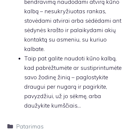
bendravimą naudodami atvirą kūno
kalbą – nesukryžiuotas rankas,
stovėdami atvirai arba sėdėdami ant
sėdynės krašto ir palaikydami akių
kontaktą su asmeniu, su kuriuo
kalbate.
Taip pat galite naudoti kūno kalbą,
kad pabrėžtumėte ar sustiprintumėte
savo žodinę žinią – paglostykite
draugui per nugarą ir pagirkite,
pavyzdžiui, už jo sėkmę, arba
daužykite kumščiais…
Kategorijos
Patarimas