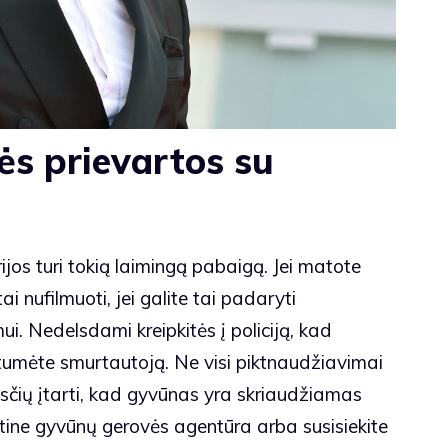
itės prievartos su
ijos turi tokią laimingą pabaigą. Jei matote
 nufilmuoti, jei galite tai padaryti
 Nedelsdami kreipkitės į policiją, kad
tumėte smurtautoją. Ne visi piktnaudžiavimai
žasčių įtarti, kad gyvūnas yra skriaudžiamas
ietine gyvūnų gerovės agentūra arba susisiekite