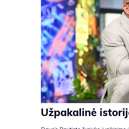
Užpakalinė istori