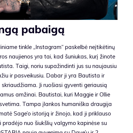
ingą pabaigą
iniame tinkle „Instagram“ paskelbė neįtikėtinų
os naujienos yra tai, kad šuniukas, kurį žinote
ista. Taigi, noriu supažindinti jus su naujausiu
iu ir pasveikusiu. Dabar ji yra Bautista ir
kriaudžiama. Ji ruošiasi gyventi geriausią
amus amžinai. Bautistai, kuri Maggie ir Ollie
ėra svetima. Tampa įlankos humaniška draugija
tė Sage’o istoriją ir žinojo, kad ji priklauso
i pradėjo nuo šiukšlių valgymo kapinėse su
OSTABIĄ naują gyvenimą su Dave’u ir 2