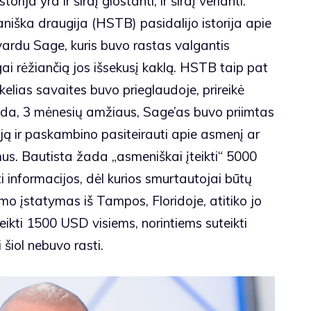
rija yra ir širdį glostanti, ir širdį verianti.
iška draugija (HSTB) pasidalijo istorija apie
vardu Sage, kuris buvo rastas valgantis
gai rėžiančią jos išsekusį kaklą. HSTB taip pat
 kelias savaites buvo prieglaudoje, prireikė
ada, 3 mėnesių amžiaus, Sage’as buvo priimtas
riją ir paskambino pasiteirauti apie asmenį ar
us. Bautista žada „asmeniškai įteikti“ 5000
i informacijos, dėl kurios smurtautojai būtų
jimo įstatymas iš Tampos, Floridoje, atitiko jo
kti 1500 USD visiems, norintiems suteikti
 šiol nebuvo rasti.