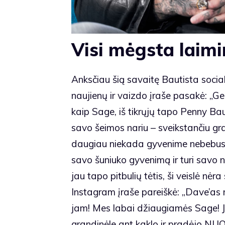
Visi mėgsta laim
Anksčiau šią savaitę Bautista social
naujienų ir vaizdo įraše pasakė: „Ger
kaip Sage, iš tikrųjų tapo Penny Baut
savo šeimos nariu – sveikstančiu graž
daugiau niekada gyvenime nebebus s
savo šuniuko gyvenimą ir turi savo n
jau tapo pitbulių tėtis, ši veislė n
Instagram įraše pareiškė: „Dave’as ma
jam! Mes labai džiaugiamės Sage! J
grandinėle ant kaklo ir pradėjo NU