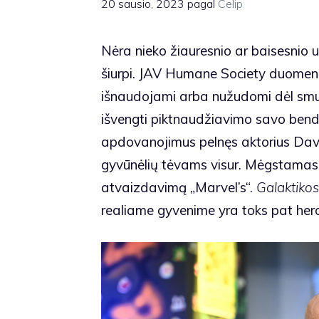
20 sausio, 2023
pagal
Celip
Nėra nieko žiauresnio ar baisesnio 
šiurpi. JAV Humane Society duomeni
išnaudojami arba nužudomi dėl smu
išvengti piktnaudžiavimo savo ben
apdovanojimus pelnęs aktorius Dav
gyvūnėlių tėvams visur. Mėgstamas
atvaizdavimą „Marvel’s“.
Galaktikos
realiame gyvenime yra toks pat hero