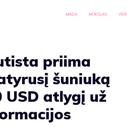
MADA
MOKSLAS
VER
tista priima
atyrusį šuniuką
0 USD atlygį už
ormacijos