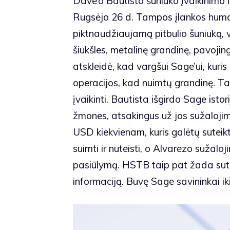
Dave’o Bautisto šuniuko įvaikinimo isto
Rugsėjo 26 d. Tampos įlankos human
piktnaudžiaujamą pitbulio šuniuką, 
šiukšles, metalinę grandinę, pavojin
atskleidė, kad vargšui Sage’ui, kuris
operacijos, kad nuimtų grandinę. T
įvaikinti. Bautista išgirdo Sage isto
žmones, atsakingus už jos sužalojim
USD kiekvienam, kuris galėtų suteikt
suimti ir nuteisti, o Alvarezo sužalo
pasiūlymą. HSTB taip pat žada sutei
informaciją. Buvę Sage savininkai iki