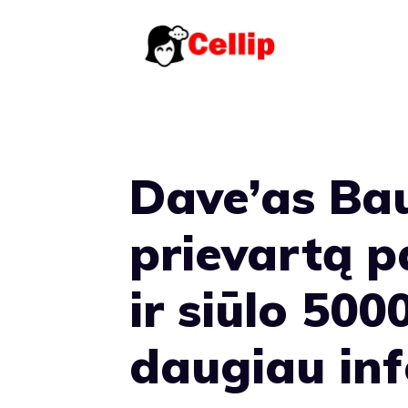
Pereiti
prie
turinio
Dave’as Bau
prievartą p
ir siūlo 500
daugiau inf