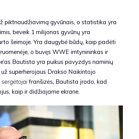
už piktnaudžiavimą gyvūnais, o statistika yra
mis, beveik 1 milijonas gyvūnų yra
rto šeimoje. Yra daugybė būdų, kaip padėti
druomenėje, o buvęs WWE imtynininkas ir
e’as Bautista yra puikus pavyzdys naminių
 už superherojaus Drakso Naikintojo
 sergėtojai
franšizės, Bautista įrodo, kad
jus, kaip ir didžiajame ekrane.