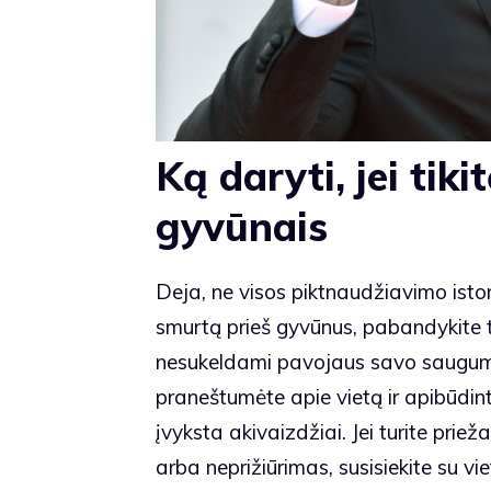
Ką daryti, jei tik
gyvūnais
Deja, ne visos piktnaudžiavimo istor
smurtą prieš gyvūnus, pabandykite tai
nesukeldami pavojaus savo saugumui.
praneštumėte apie vietą ir apibūdin
įvyksta akivaizdžiai. Jei turite prie
arba neprižiūrimas, susisiekite su v