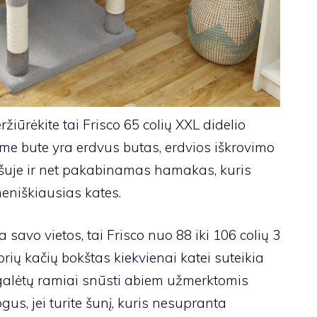
eržiūrėkite tai
Frisco 65 colių XXL didelio
e bute yra erdvus butas, erdvios iškrovimo
viršuje ir net pakabinamas hamakas, kuris
eniškiausias kates.
ia savo vietos, tai
Frisco nuo 88 iki 106 colių 3
orių kačių bokštas
kiekvienai katei suteikia
 galėtų ramiai snūsti abiem užmerktomis
gus, jei turite šunį, kuris nesupranta