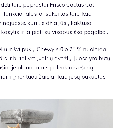
radėti taip paprastai
Frisco Cactus Cat
, ir funkcionalus, o „sukurtas taip, kad
rindjuoste, kuri „leidžia jūsų kaktuso
, kasytis ir laipioti su visapusiška pagalba“.
lių ir švilpukų, Chewy siūlo 25 % nuolaidą
dis
ir butai yra įvairių dydžių. Juose yra butų,
ašinoje plaunamais palenktais ešerių
liai ir įmontuoti žaislai, kad jūsų pūkuotas