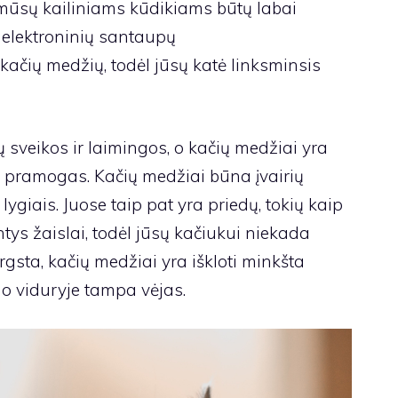
 mūsų kailiniams kūdikiams būtų labai
elektroninių santaupų
 kačių medžių, todėl jūsų katė linksminsis
sveikos ir laimingos, o kačių medžiai yra
 pramogas. Kačių medžiai būna įvairių
 lygiais. Juose taip pat yra priedų, tokių kaip
antys žaislai, todėl jūsų kačiukui niekada
rgsta, kačių medžiai yra iškloti minkšta
o viduryje tampa vėjas.