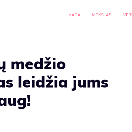
MADA
MOKSLAS
VER
ų medžio
s leidžia jums
aug!