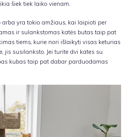
ikia šiek tiek laiko vienam.
io arba yra tokio amžiaus, kai laipioti per
namas ir sulankstomas katės butas
taip pat
as tiems, kurie nori išlaikyti visas keturias
, jis susilanksto. Jei turite dvi kates su
bas kubas
taip pat dabar parduodamas