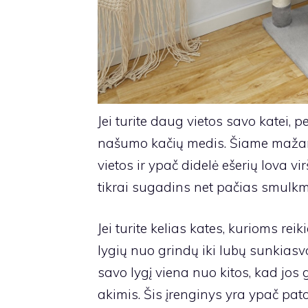
Jei turite daug vietos savo katei, p
našumo kačių medis
. Šiame mažam
vietos ir ypač didelė ešerių lova 
tikrai sugadins net pačias smulkm
Jei turite kelias kates, kurioms reik
lygių nuo grindų iki lubų sunkiasv
savo lygį viena nuo kitos, kad jos
akimis. Šis įrenginys yra ypač pato