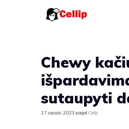
Pereiti
prie
turinio
Chewy kači
išpardavima
sutaupyti d
17 sausio, 2023
pagal
Celip