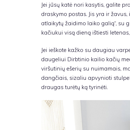
Jei jūsų katė nori kasytis, galite p
draskymo postas
. Jis yra ir žavus
atlaikytų žaidimo laiko galią“, su g
kačiukui visą dieną ištiesti letenas
Jei ieškote kažko su daugiau varpe
daugeliui
Dirbtinio kailio kačių me
viršutinių ešerių su nuimamais, m
dangčiais, sizaliu apvynioti stulpe
draugas turėtų ką tyrinėti.