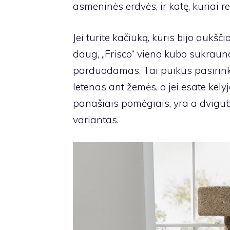
asmeninės erdvės, ir katę, kuriai re
Jei turite kačiuką, kuris bijo aukšč
daug,
„Frisco“ vieno kubo sukrau
parduodamas. Tai puikus pasirinkim
letenas ant žemės, o jei esate kelyje
panašiais pomėgiais, yra a
dvigu
variantas.