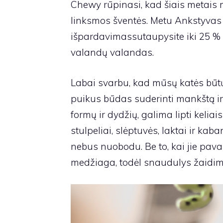
Chewy rūpinasi, kad šiais metais
linksmos šventės. Metu
Ankstyvas 
išpardavimas
sutaupysite iki 25 %
valandų valandas.
Labai svarbu, kad mūsų katės būtų 
puikus būdas suderinti mankštą ir
formų ir dydžių, galima lipti keliais
stulpeliai, slėptuvės, laktai ir kab
nebus nuobodu. Be to, kai jie pava
medžiaga, todėl snaudulys žaidim