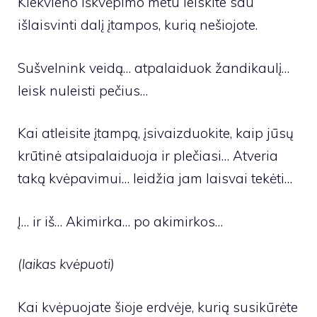
Kiekvieno iškvėpimo metu leiskite sau
išlaisvinti dalį įtampos, kurią nešiojote.
Sušvelnink veidą… atpalaiduok žandikaulį…
leisk nuleisti pečius…
Kai atleisite įtampą, įsivaizduokite, kaip jūsų
krūtinė atsipalaiduoja ir plečiasi… Atveria
taką kvėpavimui… leidžia jam laisvai tekėti…
Į… ir iš… Akimirka… po akimirkos…
(laikas kvėpuoti)
Kai kvėpuojate šioje erdvėje, kurią susikūrėte