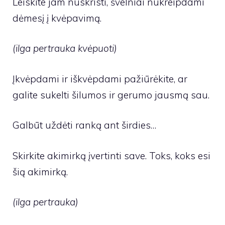
Leiskite jam nuskristi, švelniai nukreipdami
dėmesį į kvėpavimą.
(ilga pertrauka kvėpuoti)
Įkvėpdami ir iškvėpdami pažiūrėkite, ar
galite sukelti šilumos ir gerumo jausmą sau.
Galbūt uždėti ranką ant širdies…
Skirkite akimirką įvertinti save. Toks, koks esi
šią akimirką.
(ilga pertrauka)