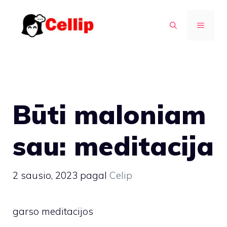
Pereiti
prie
MENIU
turinio
Būti maloniam
sau: meditacija
2 sausio, 2023
pagal
Celip
garso meditacijos