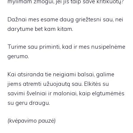
mylimam žmogui, jei jis taip save kritikuotų?
Dažnai mes esame daug griežtesni sau, nei
darytume bet kam kitam.
Turime sau priminti, kad ir mes nusipelnėme
gerumo.
Kai atsiranda tie neigiami balsai, galime
jiems atremti užuojautą sau. Elkitės su
savimi švelniai ir maloniai, kaip elgtumėmės
su geru draugu.
(kvėpavimo pauzė)