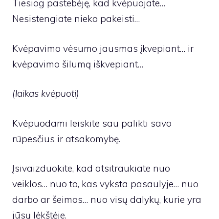
Tiesiog pastebėję, kad kvėpuojate…
Nesistengiate nieko pakeisti…
Kvėpavimo vėsumo jausmas įkvepiant… ir
kvėpavimo šilumą iškvepiant…
(laikas kvėpuoti)
Kvėpuodami leiskite sau palikti savo
rūpesčius ir atsakomybę.
Įsivaizduokite, kad atsitraukiate nuo
veiklos… nuo to, kas vyksta pasaulyje… nuo
darbo ar šeimos… nuo visų dalykų, kurie yra
jūsų lėkštėje.