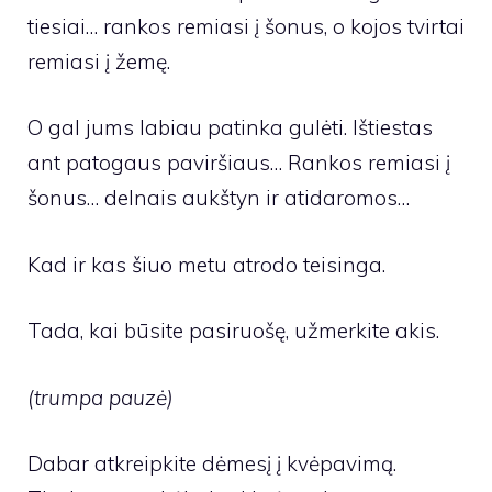
tiesiai… rankos remiasi į šonus, o kojos tvirtai
remiasi į žemę.
O gal jums labiau patinka gulėti. Ištiestas
ant patogaus paviršiaus… Rankos remiasi į
šonus… delnais aukštyn ir atidaromos…
Kad ir kas šiuo metu atrodo teisinga.
Tada, kai būsite pasiruošę, užmerkite akis.
(trumpa pauzė)
Dabar atkreipkite dėmesį į kvėpavimą.