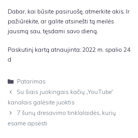
Dabar, kai būsite pasiruošę, atmerkite akis. Ir
pažiūrėkite, ar galite atsinešti tą meilės
jausmą sau, tęsdami savo dieną.
Paskutinį kartą atnaujinta: 2022 m. spalio 24
d
Kategorijos
Patarimas
Su šiais juokingais kačių „YouTube“
kanalais galėsite juoktis
7 šunų dresavimo tinklalaidės, kurių
esame apsėsti