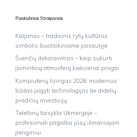
Paskutiniai Straipsniai
Kaljanas – tradicinis rytų kultūros
simbolis šiuolaikiniame pasaulyje
Švenčių dekoravimas – kaip sukurti
įsimintiną atmosferą kiekvienai progai
Kompiuterių lizingas 2026: modernus
būdas įsigyti technologijas be didelių
pradinių investicijų
Telefonų taisykla Ukmergėje –
profesionali pagalba jūsų išmaniajam
įrenginiui
Likvidavimas: ką būtina žinoti apie