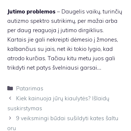
autizmo spektro sutrikimų, per mažai arba
per daug reaguoja į jutimo dirgiklius.
Kartais jie gali nekreipti dėmesio į žmones,
kalbančius su jais, net iki tokio lygio, kad
atrodo kurčias. Tačiau kitu metu juos gali
trikdyti net patys švelniausi garsai….
Kategorijos
Patarimas
Kiek kainuoja jūrų kiaulytės? Išlaidų
suskirstymas
9 veiksmingi būdai sušildyti kates šaltu
oru