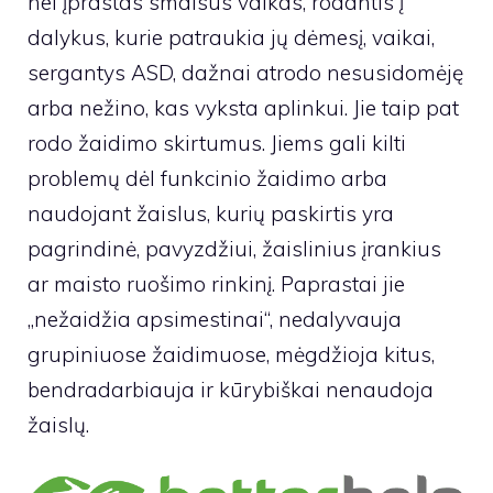
nei įprastas smalsus vaikas, rodantis į
dalykus, kurie patraukia jų dėmesį, vaikai,
sergantys ASD, dažnai atrodo nesusidomėję
arba nežino, kas vyksta aplinkui. Jie taip pat
rodo žaidimo skirtumus. Jiems gali kilti
problemų dėl funkcinio žaidimo arba
naudojant žaislus, kurių paskirtis yra
pagrindinė, pavyzdžiui, žaislinius įrankius
ar maisto ruošimo rinkinį. Paprastai jie
„nežaidžia apsimestinai“, nedalyvauja
grupiniuose žaidimuose, mėgdžioja kitus,
bendradarbiauja ir kūrybiškai nenaudoja
žaislų.