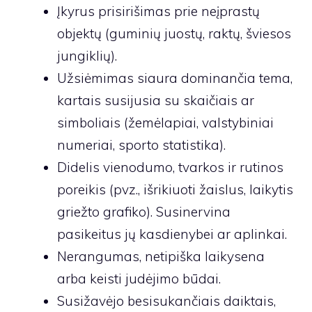
Įkyrus prisirišimas prie neįprastų
objektų (guminių juostų, raktų, šviesos
jungiklių).
Užsiėmimas siaura dominančia tema,
kartais susijusia su skaičiais ar
simboliais (žemėlapiai, valstybiniai
numeriai, sporto statistika).
Didelis vienodumo, tvarkos ir rutinos
poreikis (pvz., išrikiuoti žaislus, laikytis
griežto grafiko). Susinervina
pasikeitus jų kasdienybei ar aplinkai.
Nerangumas, netipiška laikysena
arba keisti judėjimo būdai.
Susižavėjo besisukančiais daiktais,