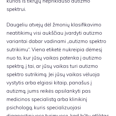
kurios iš tikrųjų nepriklauso autizmo
spektrui.
Daugeliu atvejų dėl žmonių klasifikavimo
neatitikimų visi aukščiau įvardyti autizmo
variantai dabar vadinami „autizmo spektro
sutrikimu“. Viena etiketė nukreipia dėmesį
nuo to, kur jūsų vaikas patenka į autizmo
spektrą, į tai, ar jūsų vaikas turi autizmo
spektro sutrikimą. Jei jūsų vaikas vėluoja
vystytis arba elgiasi kitaip, panašus į
autizmą, jums reikės apsilankyti pas
medicinos specialistą arba klinikinį
psichologą, kuris specializuojasi
diagnostiniuose tyrimuose, kad būtų atliktas