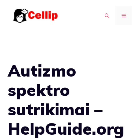
Pereiti
prie
MENIU
turinio
Autizmo
spektro
sutrikimai –
HelpGuide.org