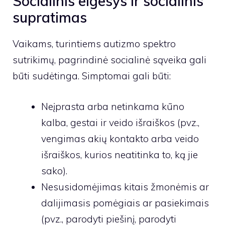
Socialinis elgesys ir socialinis
supratimas
Vaikams, turintiems autizmo spektro
sutrikimų, pagrindinė socialinė sąveika gali
būti sudėtinga. Simptomai gali būti:
Neįprasta arba netinkama kūno
kalba, gestai ir veido išraiškos (pvz.,
vengimas akių kontakto arba veido
išraiškos, kurios neatitinka to, ką jie
sako).
Nesusidomėjimas kitais žmonėmis ar
dalijimasis pomėgiais ar pasiekimais
(pvz., parodyti piešinį, parodyti