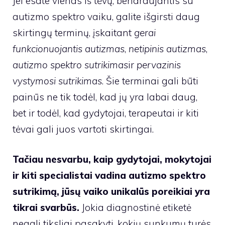
Jei esate vienas iš tėvų, bendraujantis su
autizmo spektro vaiku, galite išgirsti daug
skirtingų terminų, įskaitant
gerai
funkcionuojantis autizmas
,
netipinis autizmas
,
autizmo spektro sutrikimas
ir
pervazinis
vystymosi sutrikimas
. Šie terminai gali būti
painūs ne tik todėl, kad jų yra labai daug,
bet ir todėl, kad gydytojai, terapeutai ir kiti
tėvai gali juos vartoti skirtingai.
Tačiau nesvarbu, kaip gydytojai, mokytojai
ir kiti specialistai vadina autizmo spektro
sutrikimą, jūsų vaiko unikalūs poreikiai yra
tikrai svarbūs.
Jokia diagnostinė etiketė
negali tiksliai pasakyti, kokių sunkumų turės