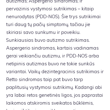
autizmas; Aspergerio sindromas; ir
pervazinis vystymosi sutrikimas – kitaip
nenurodytas (PDD-NOS). Šie trys sutrikimai
turi daug tų pačių simptomų, tačiau jie
skiriasi savo sunkumu ir poveikiu.
Sunkiausias buvo autizmo sutrikimas.
Aspergerio sindromas, kartais vadinamas
gerai veikiančiu autizmu, ir PDD-NOS arba
netipinis autizmas buvo ne tokie sunkūs
variantai. Vaikų dezintegracinis sutrikimas ir
Retto sindromas taip pat buvo tarp
paplitusių vystymosi sutrikimų. Kadangi abi
yra labai retos genetinės ligos, jos paprastai
laikomos atskiromis sveikatos būklėmis,