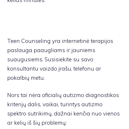
kelias minutes.
Teen Counseling yra internetinė terapijos
paslauga paaugliams ir jauniems
suaugusiems. Susisiekite su savo
konsultantu vaizdo įrašu, telefonu ar
pokalbių metu.
Nors tai nėra oficialių autizmo diagnostikos
kriterijų dalis, vaikai, turintys autizmo
spektro sutrikimų, dažnai kenčia nuo vienos
ar kelių iš šių problemų:
Jutimo problemos
– Daugelis vaikų, turinčių