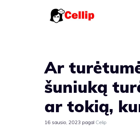
Pereiti
prie
turinio
Ar turėtum
šuniuką turė
ar tokią, ku
16 sausio, 2023
pagal
Celip