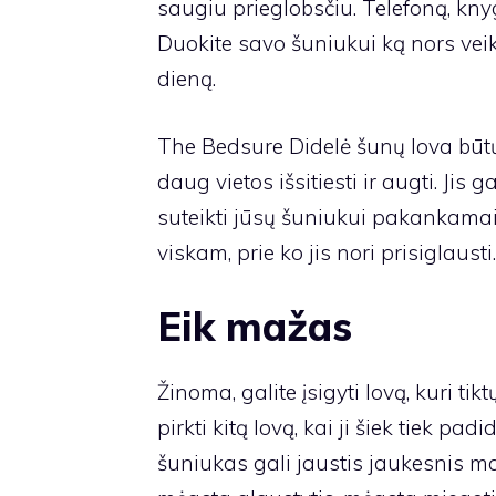
saugiu prieglobsčiu. Telefoną, knygą
Duokite savo šuniukui ką nors veikti,
dieną.
The
Bedsure Didelė šunų lova
būtų
daug vietos išsitiesti ir augti. Jis g
suteikti jūsų šuniukui pakankamai 
viskam, prie ko jis nori prisiglausti.
Eik mažas
Žinoma, galite įsigyti lovą, kuri tik
pirkti kitą lovą, kai ji šiek tiek pa
šuniukas gali jaustis jaukesnis maž