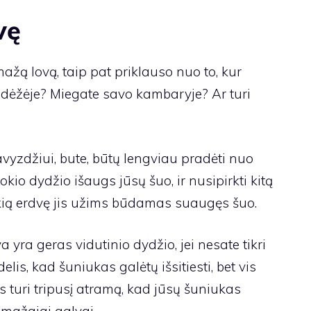
vę
mažą lovą, taip pat priklauso nuo to, kur
s dėžėje? Miegate savo kambaryje? Ar turi
vyzdžiui, bute, būtų lengviau pradėti nuo
kio dydžio išaugs jūsų šuo, ir nusipirkti kitą
kokią erdvę jis užims būdamas suaugęs šuo.
va
yra geras vidutinio dydžio, jei nesate tikri
lis, kad šuniukas galėtų išsitiesti, bet vis
s turi tripusį atramą, kad jūsų šuniukas