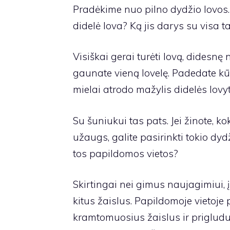
Pradėkime nuo pilno dydžio lovos. 
didelė lova? Ką jis darys su visa 
Visiškai gerai turėti lovą, didesnę
gaunate vieną lovelę. Padedate kūdi
mielai atrodo mažylis didelės lovyt
Su šuniukui tas pats. Jei žinote, ko
užaugs, galite pasirinkti tokio dydži
tos papildomos vietos?
Skirtingai nei gimus naujagimiui, į
kitus žaislus. Papildomoje vietoje p
kramtomuosius žaislus ir prigludus