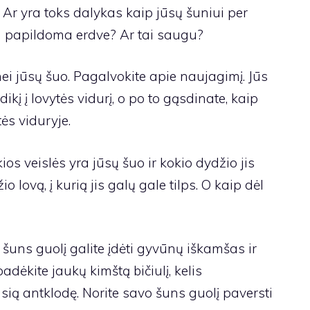
Ar yra toks dalykas kaip jūsų šuniui per
ta papildoma erdve? Ar tai saugu?
 nei jūsų šuo. Pagalvokite apie naujagimį. Jūs
kį į lovytės vidurį, o po to gąsdinate, kaip
ės viduryje.
kios veislės yra jūsų šuo ir kokio dydžio jis
o lovą, į kurią jis galų gale tilps. O kaip dėl
 šuns guolį galite įdėti gyvūnų iškamšas ir
adėkite jaukų kimštą bičiulį, kelis
ią antklodę. Norite savo šuns guolį paversti