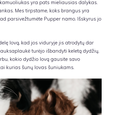
kamuoliukas yra pats mieliausias dalykas.
 rankas. Mes tirpstame, koks brangus yra
 kad parsivežtumėte Pupper namo. Išskyrus jo
idelę lovą, kad jos viduryje jis atrodytų dar
, auksaplaukė turėjo išbandyti keletą dydžių,
arbu, kokio dydžio lovą gausite savo
ai kurias šunų lovas šuniukams.