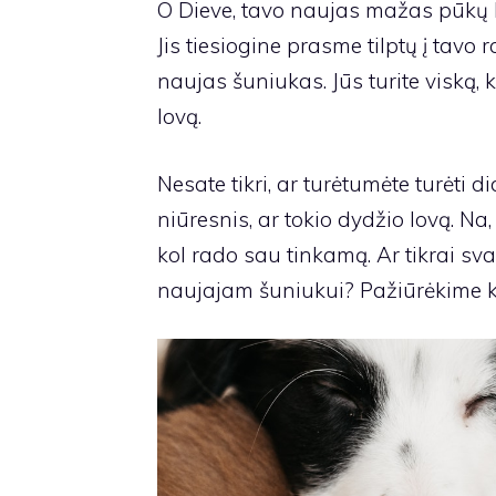
O Dieve, tavo naujas mažas pūkų 
Jis tiesiogine prasme tilptų į tavo
naujas šuniukas. Jūs turite viską,
lovą.
Nesate tikri, ar turėtumėte turėti d
niūresnis, ar tokio dydžio lovą. Na
kol rado sau tinkamą. Ar tikrai sv
naujajam šuniukui? Pažiūrėkime k