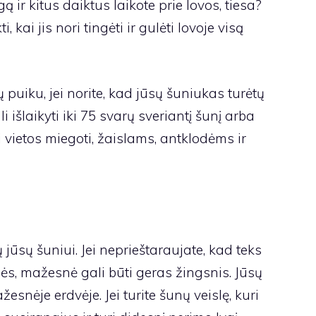
 ir kitus daiktus laikote prie lovos, tiesa?
 kai jis nori tingėti ir gulėti lovoje visą
 puiku, jei norite, kad jūsų šuniukas turėtų
ali išlaikyti iki 75 svarų sveriantį šunį arba
vietos miegoti, žaislams, antklodėms ir
tų jūsų šuniui. Jei neprieštaraujate, kad teks
didės, mažesnė gali būti geras žingsnis. Jūsų
esnėje erdvėje. Jei turite šunų veislę, kuri