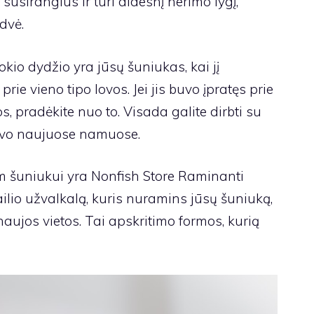
usirangius ir turi didesnį nerimo lygį,
dvė.
okio dydžio yra jūsų šuniukas, kai jį
 prie vieno tipo lovos. Jei jis buvo įpratęs prie
 pradėkite nuo to. Visada galite dirbti su
 savo naujuose namuose.
m šuniukui yra
Nonfish Store Raminanti
 kailio užvalkalą, kuris nuramins jūsų šuniuką,
 naujos vietos. Tai apskritimo formos, kurią