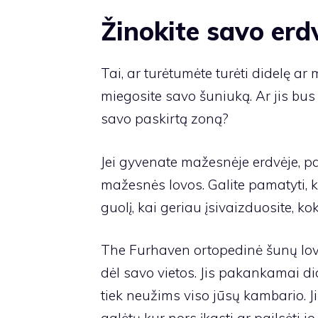
Žinokite savo erd
Tai, ar turėtumėte turėti didelę ar 
miegosite savo šuniuką. Ar jis bu
savo paskirtą zoną?
Jei gyvenate mažesnėje erdvėje, pa
mažesnės lovos. Galite pamatyti, ko
guolį, kai geriau įsivaizduosite, 
The
Furhaven ortopedinė šunų lo
dėl savo vietos. Jis pakankamai dide
tiek neužims viso jūsų kambario. Ji