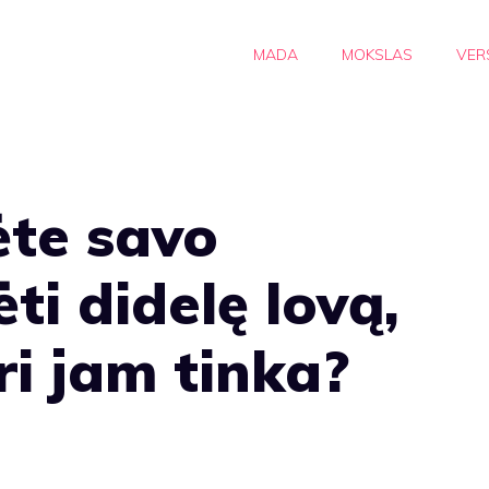
MADA
MOKSLAS
VER
ėte savo
ti didelę lovą,
ri jam tinka?