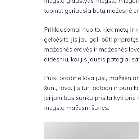
mėgsta glaustytis, mėgsta miegoti s
tuomet geriausia būtų mažesnė er
Priklausomai nuo to, kiek metų ir k
gelbėsite, jis jau gali būti pripratęs
mažesnės erdvės ir mažesnės lovos,
didesniu, kai jis jausis patogiai
Puiki pradinė lova jūsų mažesnia
šunų lova
. Jis turi patogų ir purų
jei jam bus sunku prisitaikyti prie
mėgsta mažesni šunys.