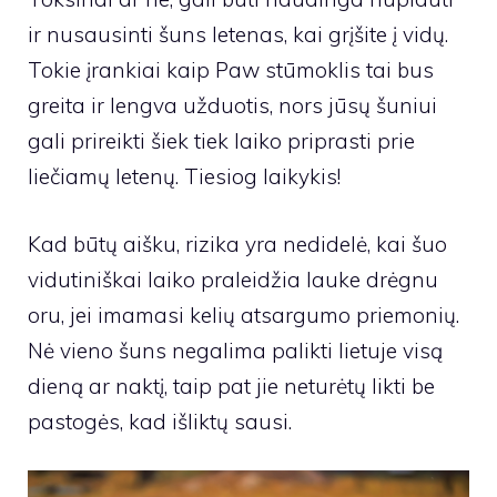
ir nusausinti šuns letenas, kai grįšite į vidų.
Tokie įrankiai kaip
Paw stūmoklis
tai bus
greita ir lengva užduotis, nors jūsų šuniui
gali prireikti šiek tiek laiko priprasti prie
liečiamų letenų. Tiesiog laikykis!
Kad būtų aišku, rizika yra nedidelė, kai šuo
vidutiniškai laiko praleidžia lauke drėgnu
oru, jei imamasi kelių atsargumo priemonių.
Nė vieno šuns negalima palikti lietuje visą
dieną ar naktį, taip pat jie neturėtų likti be
pastogės, kad išliktų sausi.