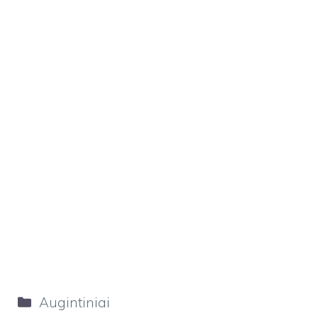
Kategorijos
Augintiniai