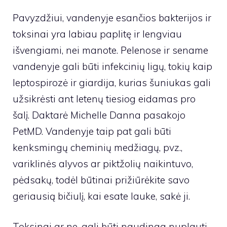
Pavyzdžiui, vandenyje esančios bakterijos ir
toksinai yra labiau paplitę ir lengviau
išvengiami, nei manote. Pelenose ir sename
vandenyje gali būti infekcinių ligų, tokių kaip
leptospirozė ir giardija, kurias šuniukas gali
užsikrėsti ant letenų tiesiog eidamas pro
šalį.
Daktarė Michelle Danna
pasakojo
PetMD. Vandenyje taip pat gali būti
kenksmingų cheminių medžiagų, pvz.,
variklinės alyvos ar piktžolių naikintuvo,
pėdsakų, todėl būtinai prižiūrėkite savo
geriausią bičiulį, kai esate lauke, sakė ji.
Toksinai ar ne, gali būti naudinga nuplauti