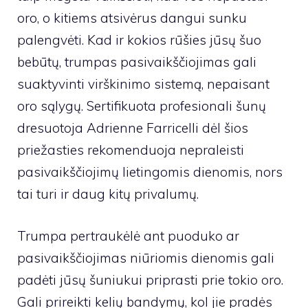
oro, o kitiems atsivėrus dangui sunku
palengvėti. Kad ir kokios rūšies jūsų šuo
bebūtų, trumpas pasivaikščiojimas gali
suaktyvinti virškinimo sistemą, nepaisant
oro sąlygų. Sertifikuota profesionali šunų
dresuotoja
Adrienne Farricelli
dėl šios
priežasties rekomenduoja nepraleisti
pasivaikščiojimų lietingomis dienomis, nors
tai turi ir daug kitų privalumų.
Trumpa pertraukėlė ant puoduko ar
pasivaikščiojimas niūriomis dienomis gali
padėti jūsų šuniukui priprasti prie tokio oro.
Gali prireikti kelių bandymų, kol jie pradės