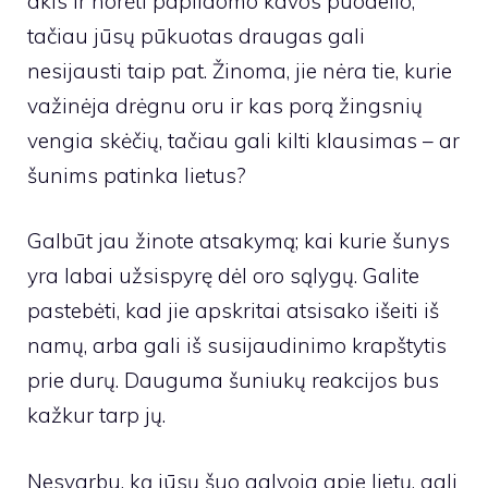
akis ir norėti papildomo kavos puodelio,
tačiau jūsų pūkuotas draugas gali
nesijausti taip pat. Žinoma, jie nėra tie, kurie
važinėja drėgnu oru ir kas porą žingsnių
vengia skėčių, tačiau gali kilti klausimas – ar
šunims patinka lietus?
Galbūt jau žinote atsakymą; kai kurie šunys
yra labai užsispyrę dėl oro sąlygų. Galite
pastebėti, kad jie apskritai atsisako išeiti iš
namų, arba gali iš susijaudinimo krapštytis
prie durų. Dauguma šuniukų reakcijos bus
kažkur tarp jų.
Nesvarbu, ką jūsų šuo galvoja apie lietų, gali