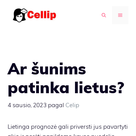
Pereiti
prie
MENIU
turinio
Ar šunims
patinka lietus?
4 sausio, 2023
pagal
Celip
Lietinga prognozė gali priversti jus pavartyti