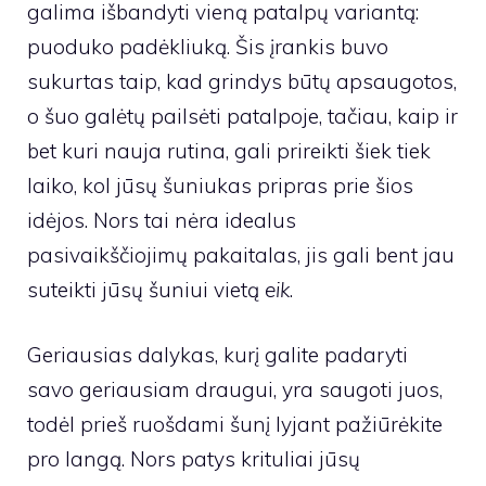
galima išbandyti vieną patalpų variantą:
puoduko padėkliuką. Šis įrankis buvo
sukurtas taip, kad grindys būtų apsaugotos,
o šuo galėtų pailsėti patalpoje, tačiau, kaip ir
bet kuri nauja rutina, gali prireikti šiek tiek
laiko, kol jūsų šuniukas pripras prie šios
idėjos. Nors tai nėra idealus
pasivaikščiojimų pakaitalas, jis gali bent jau
suteikti jūsų šuniui vietą
eik
.
Geriausias dalykas, kurį galite padaryti
savo geriausiam draugui, yra saugoti juos,
todėl prieš ruošdami šunį lyjant pažiūrėkite
pro langą. Nors patys krituliai jūsų