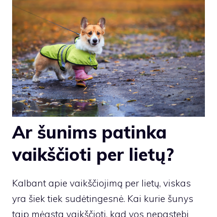
Ar šunims patinka
vaikščioti per lietų?
Kalbant apie vaikščiojimą per lietų, viskas
yra šiek tiek sudėtingesnė. Kai kurie šunys
taip mėgsta vaikščioti, kad vos nepastebi