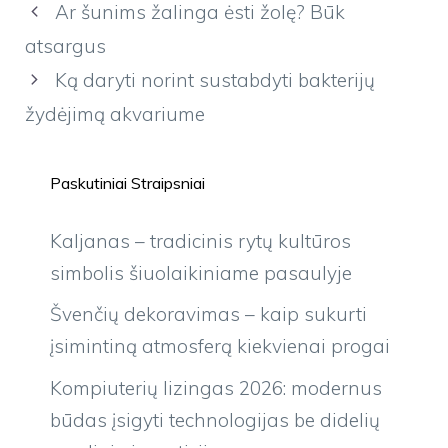
Ar šunims žalinga ėsti žolę? Būk
atsargus
Ką daryti norint sustabdyti bakterijų
žydėjimą akvariume
Paskutiniai Straipsniai
Kaljanas – tradicinis rytų kultūros
simbolis šiuolaikiniame pasaulyje
Švenčių dekoravimas – kaip sukurti
įsimintiną atmosferą kiekvienai progai
Kompiuterių lizingas 2026: modernus
būdas įsigyti technologijas be didelių