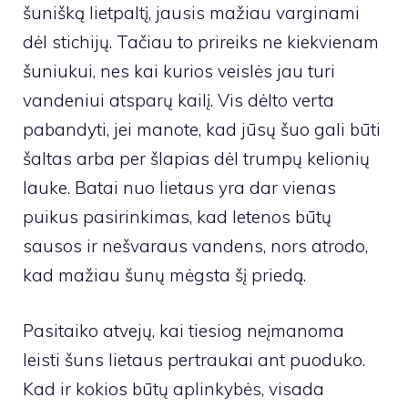
šunišką lietpaltį, jausis mažiau varginami
dėl stichijų. Tačiau to prireiks ne kiekvienam
šuniukui, nes kai kurios veislės jau turi
vandeniui atsparų kailį. Vis dėlto verta
pabandyti, jei manote, kad jūsų šuo gali būti
šaltas arba per šlapias dėl trumpų kelionių
lauke. Batai nuo lietaus yra dar vienas
puikus pasirinkimas, kad letenos būtų
sausos ir nešvaraus vandens, nors atrodo,
kad mažiau šunų mėgsta šį priedą.
Pasitaiko atvejų, kai tiesiog neįmanoma
leisti šuns lietaus pertraukai ant puoduko.
Kad ir kokios būtų aplinkybės, visada